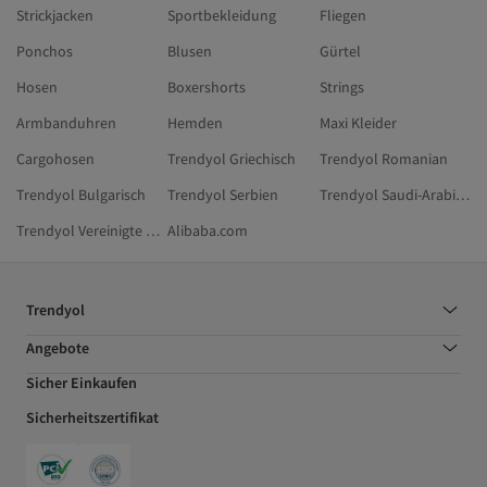
Strickjacken
Sportbekleidung
Fliegen
Ponchos
Blusen
Gürtel
Hosen
Boxershorts
Strings
Armbanduhren
Hemden
Maxi Kleider
Cargohosen
Trendyol Griechisch
Trendyol Romanian
Trendyol Bulgarisch
Trendyol Serbien
Trendyol Saudi-Arabien
Trendyol Vereinigte Arabische Emirate
Alibaba.com
Trendyol
Angebote
Sicher Einkaufen
Sicherheitszertifikat