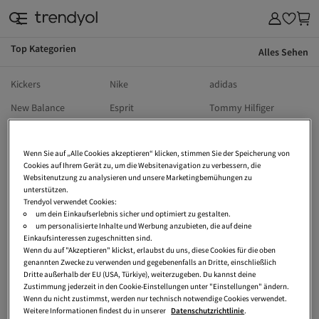
Top Kategorien
Alles Sehen
Kickers
Nike
adidas
New Balance
Esprit
Tommy Hilfiger
s.Oliver
The North Face
Birkenstock
Wenn Sie auf „Alle Cookies akzeptieren“ klicken, stimmen Sie der Speicherung von
Wellensteyn
Calvin Klein
Puma
Cookies auf Ihrem Gerät zu, um die Websitenavigation zu verbessern, die
UGG
Hollister
Vans
Websitenutzung zu analysieren und unsere Marketingbemühungen zu
unterstützen.
Dr Martens
Ralph Lauren
Lee
Trendyol verwendet Cookies:
um dein Einkaufserlebnis sicher und optimiert zu gestalten.
Vivienne Westwood
Only
Jack Wolfskin
um personalisierte Inhalte und Werbung anzubieten, die auf deine
Einkaufsinteressen zugeschnitten sind.
Armedangels
Sansibar
Crocs
Wenn du auf "Akzeptieren" klickst, erlaubst du uns, diese Cookies für die oben
genannten Zwecke zu verwenden und gegebenenfalls an Dritte, einschließlich
Tetri
Tom Tailor
Heine
Dritte außerhalb der EU (USA, Türkiye), weiterzugeben. Du kannst deine
Zustimmung jederzeit in den Cookie-Einstellungen unter "Einstellungen" ändern.
Vero Moda
Tamaris
Converse
Wenn du nicht zustimmst, werden nur technisch notwendige Cookies verwendet.
Weitere Informationen findest du in unserer
Datenschutzrichtlinie
.