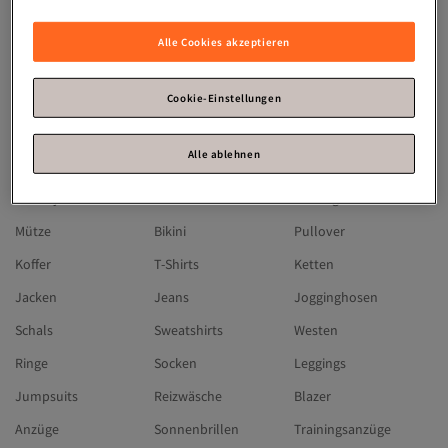
Michael Kors
Skechers
Hugo Boss
Olaplex
Guess
Timberland
Alle Cookies akzeptieren
Moncler
Under Armour
Jaguar
Chiemsee
Reebok
BUGATTI
Cookie-Einstellungen
Lacoste
Gerry Weber
Camp David
Alle ablehnen
SUPERDRY
Triumph
Fa
Winterjacken
Kleider
Ohrringe
Mütze
Bikini
Pullover
Koffer
T-Shirts
Ketten
Jacken
Jeans
Jogginghosen
Schals
Sweatshirts
Westen
Ringe
Socken
Leggings
Jumpsuits
Reizwäsche
Blazer
Anzüge
Sonnenbrillen
Trainingsanzüge