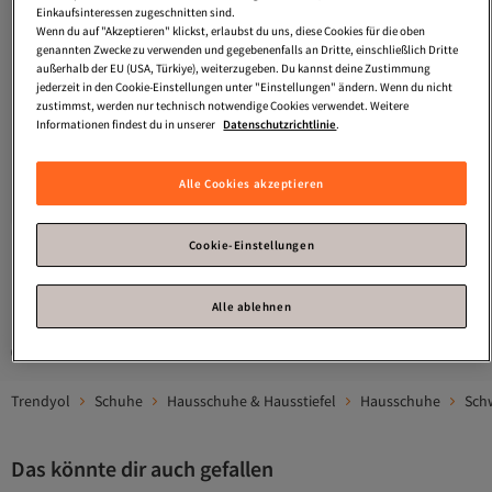
Einkaufsinteressen zugeschnitten sind.
Wenn du auf "Akzeptieren" klickst, erlaubst du uns, diese Cookies für die oben
genannten Zwecke zu verwenden und gegebenenfalls an Dritte, einschließlich Dritte
außerhalb der EU (USA, Türkiye), weiterzugeben. Du kannst deine Zustimmung
jederzeit in den Cookie-Einstellungen unter "Einstellungen" ändern. Wenn du nicht
zustimmst, werden nur technisch notwendige Cookies verwendet. Weitere
Informationen findest du in unserer
Datenschutzrichtlinie
.
Capone Outfitters
Hausschuhe für
Capone Outfitters
Carroll Damen-
Damen
Hausschuhe mit dicker Sohle und
4.4
(
55
)
4.1
(
78
)
Alle Cookies akzeptieren
runder Zehenpartie aus Fell
Versand kostenlos ab 35€
Versand kostenlos ab 35€
21,
26,
92
€
39
€
Cookie-Einstellungen
1
Alle ablehnen
Gesponserte Artikel sind von Verkäufern hervorgehobene Werbeangebote.
Trendyol
Schuhe
Hausschuhe & Hausstiefel
Hausschuhe
Sch
Das könnte dir auch gefallen