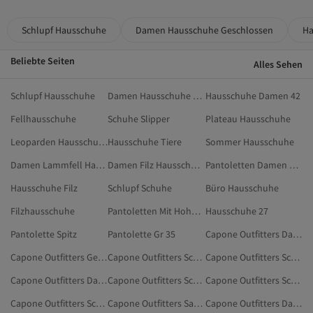
Schlupf Hausschuhe
Damen Hausschuhe Geschlossen
Ha
Beliebte Seiten
Alles Sehen
Schlupf Hausschuhe
Damen Hausschuhe Geschlossen
Hausschuhe Damen 42
Fellhausschuhe
Schuhe Slipper
Plateau Hausschuhe
Leoparden Hausschuhe
Hausschuhe Tiere
Sommer Hausschuhe
Damen Lammfell Hausschuhe
Damen Filz Hausschuhe
Pantoletten Damen Plateau
Hausschuhe Filz
Schlupf Schuhe
Büro Hausschuhe
Filzhausschuhe
Pantoletten Mit Hohem Absatz
Hausschuhe 27
Pantolette Spitz
Pantolette Gr 35
Capone Outfitters Damen Hausschuhe & Hausstiefel
Capone Outfitters Gelb Hausschuhe
Capone Outfitters Schwarz Schuhe
Capone Outfitters Schuhe
Capone Outfitters Damen Schuhe
Capone Outfitters Schwarz Sandalen & Pantoletten
Capone Outfitters Schwarz Freizeitschuhe
Capone Outfitters Schwarz Sandalen
Capone Outfitters Sandalen & Pantoletten
Capone Outfitters Damen Sandalen & Pantoletten