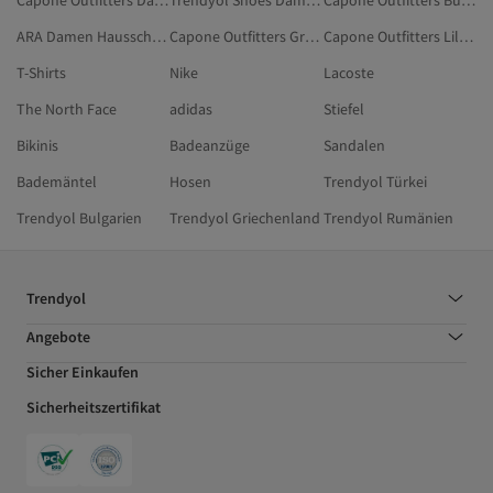
Capone Outfitters Damen Stilettos
Trendyol Shoes Damen Hausschuhe
Capone Outfitters Burgundrot Sandalen & Pantoletten
ARA Damen Hausschuhe
Capone Outfitters Grau Freizeitschuhe
Capone Outfitters Lila Sandalen & Pantoletten
T-Shirts
Nike
Lacoste
The North Face
adidas
Stiefel
Bikinis
Badeanzüge
Sandalen
Bademäntel
Hosen
Trendyol Türkei
Trendyol Bulgarien
Trendyol Griechenland
Trendyol Rumänien
Trendyol
Angebote
Sicher Einkaufen
Sicherheitszertifikat