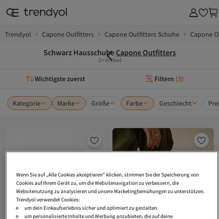
Trendyol
Capone Outfitters
Capone Outfitters Schuhe
Capone Ou
Schwarz Hausschuhe
Capone Outfitters
2+ Artikel
Wichtigste zuerst
Filtern
(
3
)
Kategorie
Marke
Größe
Farbe
Geschlecht
Pre
Wenn Sie auf „Alle Cookies akzeptieren“ klicken, stimmen Sie der Speicherung von
Cookies auf Ihrem Gerät zu, um die Websitenavigation zu verbessern, die
Websitenutzung zu analysieren und unsere Marketingbemühungen zu unterstützen.
Trendyol verwendet Cookies:
um dein Einkaufserlebnis sicher und optimiert zu gestalten.
um personalisierte Inhalte und Werbung anzubieten, die auf deine