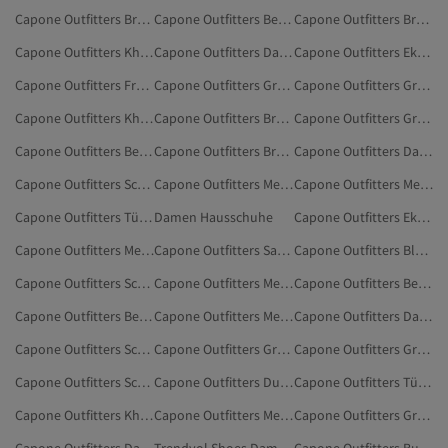
Capone Outfitters Braun Hausschuhe & Hausstiefel
Capone Outfitters Beige Hausschuhe & Hausstiefel
Capone Outfitters Braun Freizeitschuhe
Capone Outfitters Khaki Schuhe
Capone Outfitters Damen Freizeitschuhe
Capone Outfitters Ekru Schuhe
Capone Outfitters Freizeitschuhe
Capone Outfitters Grün Sandalen & Pantoletten
Capone Outfitters Grün Freizeitschuhe
Capone Outfitters Khaki Freizeitschuhe
Capone Outfitters Braun Sandalen & Pantoletten
Capone Outfitters Grün Schuhe
Capone Outfitters Beige Sandalen & Pantoletten
Capone Outfitters Braun Schuhe
Capone Outfitters Damen Sandalen
Capone Outfitters Schwarz High Heels
Capone Outfitters Metallisch Schuhe
Capone Outfitters Mehrfarbig Schuhe
Capone Outfitters Türkis Sandalen & Pantoletten
Damen Hausschuhe
Capone Outfitters Ekru Freizeitschuhe
Capone Outfitters Mehrfarbig Sandalen & Pantoletten
Capone Outfitters Sandalen
Capone Outfitters Blau Sandalen & Pantoletten
Capone Outfitters Schwarz Loafer-Schuhe
Capone Outfitters Metallisch Freizeitschuhe
Capone Outfitters Beige Schuhe
Capone Outfitters Beige Freizeitschuhe
Capone Outfitters Mehrfarbig Freizeitschuhe
Capone Outfitters Damen High Heels
Capone Outfitters Schwarz Sneaker
Capone Outfitters Grau Hausschuhe & Hausstiefel
Capone Outfitters Grau Sandalen & Pantoletten
Capone Outfitters Schwarz Stilettos
Capone Outfitters Dunkelblau Sandalen & Pantoletten
Capone Outfitters Türkis Schuhe
Capone Outfitters Khaki Sandalen & Pantoletten
Capone Outfitters Metallisch Sandalen & Pantoletten
Capone Outfitters Grau Schuhe