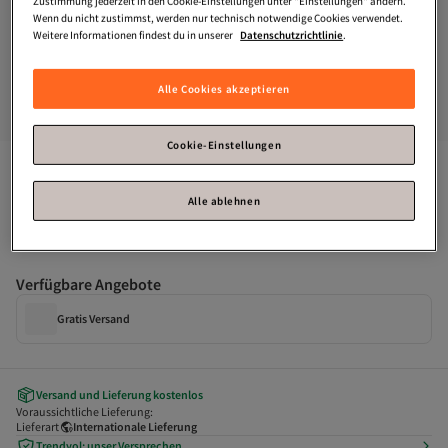
Zustimmung jederzeit in den Cookie-Einstellungen unter "Einstellungen" ändern.
Wenn du nicht zustimmst, werden nur technisch notwendige Cookies verwendet.
Weitere Informationen findest du in unserer
Datenschutzrichtlinie
.
Alle Cookies akzeptieren
Cookie-Einstellungen
Capone Outfitters
Kourtney Damen-Hausschuhe aus Stroh 
mit flachem Absatz und stumpfer Zehenpartie und 
Alle ablehnen
Metallzubehör
Zahle deine Rechnung innerhalb von 30 Tagen – kostenfrei.
Verfügbare Angebote
Gratis Versand
Versand und Lieferung kostenlos
Voraussichtliche Lieferung:
Lieferart
Internationale Lieferung
Trendyol: unser Versprechen