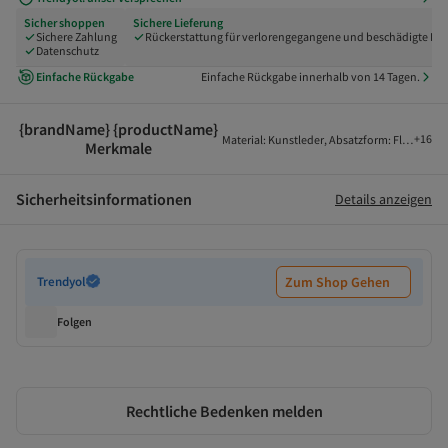
Sicher shoppen
Sichere Lieferung
Sichere Zahlung
Rückerstattung für verlorengegangene und beschädigte Pak
Datenschutz
Einfache Rückgabe
Einfache Rückgabe innerhalb von 14 Tagen.
{brandName} {productName}
+
16
Material
:
Kunstleder
,
Absatzform
:
Flacher Ab
Merkmale
Sicherheitsinformationen
Details anzeigen
Trendyol
Zum Shop Gehen
Folgen
Rechtliche Bedenken melden