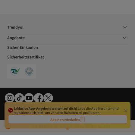
Trendyol
Angebote
Sicher Einkaufen
Sicherheitszertifikat
Exklusive App-Angebote warten auf dich!
Lade die App herunter und
registriere dich jetzt, um von den Rabatten zu profitieren.
Cookie-Präferenzen
Gesetz über digitale Dienste
Datenschutzerklärung
AGB
App Herunterladen
Impressum
Widerrufsrecht
EU-Behörden
Nutzungsbedingungen
©2026 DSM Grup Danışmanlık İletişim ve Satış Tic. A.Ş. Alle Rechte vorbehalten.
Entdecke ähnliche Artikel zu deiner Suche!