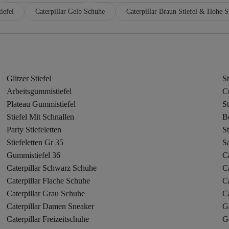
iefel
Caterpillar Gelb Schuhe
Caterpillar Braun Stiefel & Hohe St
Glitzer Stiefel
St
Arbeitsgummistiefel
Cu
Plateau Gummistiefel
St
Stiefel Mit Schnallen
B
Party Stiefeletten
St
Stiefeletten Gr 35
Sa
Gummistiefel 36
Ca
Caterpillar Schwarz Schuhe
C
Caterpillar Flache Schuhe
Ca
Caterpillar Grau Schuhe
Ca
Caterpillar Damen Sneaker
Ga
Caterpillar Freizeitschuhe
Ga