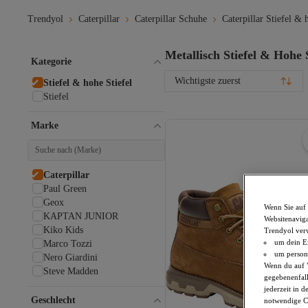
Trendyol
Caterpillar
Caterpillar Schuhe
Caterpillar Stiefel & 
Metallisch Stiefel & Hohe S
Kategorie
Wichtigste zuerst
Stiefel & hohe Stiefel
Stiefel
Marke
Caterpillar
Paul Green
Geox
Wenn Sie auf 
KAPTAN JUNIOR
Websitenaviga
Kiko Kids
Trendyol ver
um dein Ei
Marco Tozzi
um persona
Nero Giardini
Wenn du auf "
Steve Madden
gegebenenfall
jederzeit in 
Geschlecht
notwendige Co