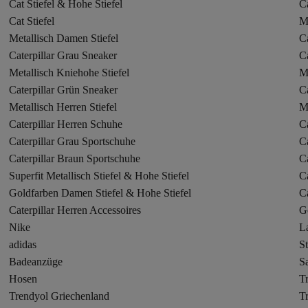
Cat Stiefel & Hohe Stiefel
Ca
Cat Stiefel
Me
Metallisch Damen Stiefel
Ca
Caterpillar Grau Sneaker
Ca
Metallisch Kniehohe Stiefel
M
Caterpillar Grün Sneaker
Ca
Metallisch Herren Stiefel
Me
Caterpillar Herren Schuhe
C
Caterpillar Grau Sportschuhe
Ca
Caterpillar Braun Sportschuhe
Ca
Superfit Metallisch Stiefel & Hohe Stiefel
Ca
Goldfarben Damen Stiefel & Hohe Stiefel
Ca
Caterpillar Herren Accessoires
G
Nike
L
adidas
St
Badeanzüge
S
Hosen
T
Trendyol Griechenland
T