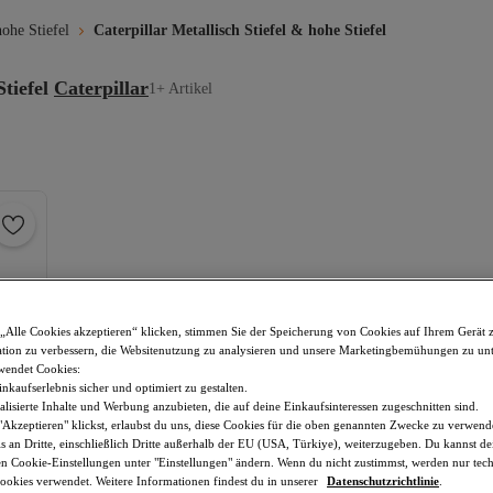
hohe Stiefel
Caterpillar Metallisch Stiefel & hohe Stiefel
tiefel
Caterpillar
1+ Artikel
„Alle Cookies akzeptieren“ klicken, stimmen Sie der Speicherung von Cookies auf Ihrem Gerät 
tion zu verbessern, die Websitenutzung zu analysieren und unsere Marketingbemühungen zu unt
wendet Cookies:
nkaufserlebnis sicher und optimiert zu gestalten.
lisierte Inhalte und Werbung anzubieten, die auf deine Einkaufsinteressen zugeschnitten sind.
Akzeptieren" klickst, erlaubst du uns, diese Cookies für die oben genannten Zwecke zu verwen
s an Dritte, einschließlich Dritte außerhalb der EU (USA, Türkiye), weiterzugeben. Du kannst 
den Cookie-Einstellungen unter "Einstellungen" ändern. Wenn du nicht zustimmst, werden nur tec
okies verwendet. Weitere Informationen findest du in unserer
Datenschutzrichtlinie
.