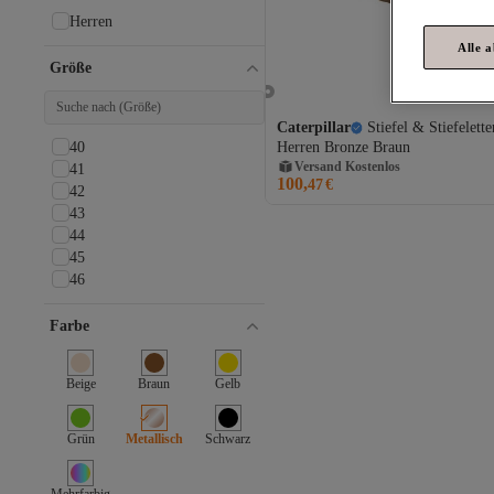
Herren
Alle 
Größe
Caterpillar
Stiefel & Stiefelette
Versand Kostenlos
40
Herren Bronze Braun
Gratis Versand
Versand Kostenlos
41
100,
47
€
42
43
44
45
46
Farbe
Beige
Braun
Gelb
Grün
Metallisch
Schwarz