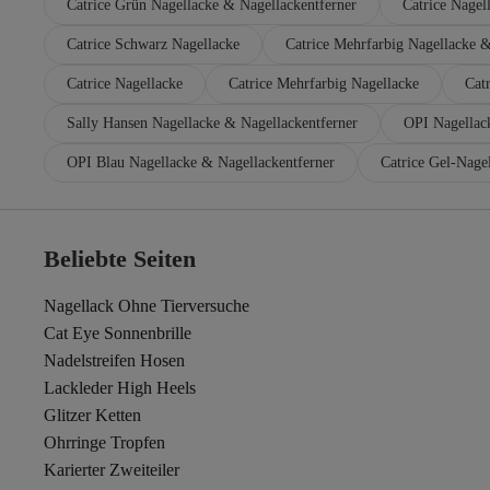
Catrice Grün Nagellacke & Nagellackentferner
Catrice Nagel
Catrice Schwarz Nagellacke
Catrice Mehrfarbig Nagellacke &
Catrice Nagellacke
Catrice Mehrfarbig Nagellacke
Cat
Sally Hansen Nagellacke & Nagellackentferner
OPI Nagellac
OPI Blau Nagellacke & Nagellackentferner
Catrice Gel-Nage
Beliebte Seiten
Nagellack Ohne Tierversuche
Cat Eye Sonnenbrille
Nadelstreifen Hosen
Lackleder High Heels
Glitzer Ketten
Ohrringe Tropfen
Karierter Zweiteiler