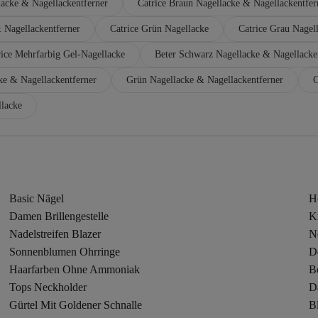
lacke & Nagellackentferner
Catrice Braun Nagellacke & Nagellackentfer
 Nagellackentferner
Catrice Grün Nagellacke
Catrice Grau Nagel
rice Mehrfarbig Gel-Nagellacke
Beter Schwarz Nagellacke & Nagellacke
ke & Nagellackentferner
Grün Nagellacke & Nagellackentferner
C
llacke
Basic Nägel
H
Damen Brillengestelle
K
Nadelstreifen Blazer
Ne
Sonnenblumen Ohrringe
D
Haarfarben Ohne Ammoniak
B
Tops Neckholder
D
Gürtel Mit Goldener Schnalle
B