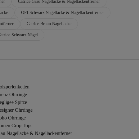
ner
Catrice Grau Nagellacke & Nagellackentferner
lacke
OPI Schwarz Nagellacke & Nagellackentferner
ntferner
Catrice Braun Nagellacke
atrice Schwarz Nägel
olzperlenketten
reuz Ohrringe
gligee Spitze
esigner Ohrringe
oho Ohrringe
amen Crop Tops
lau Nagellacke & Nagellackentferner