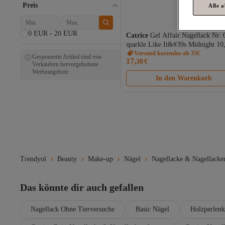
Preis
Alle 
0 EUR - 20 EUR
Catrice
Gel Affair Nagellack Nr. 
sparkle Like It&#39s Midnight 10
Versand kostenlos ab 35€
Gesponserte Artikel sind von
17,
30
€
Verkäufern hervorgehobene
Werbeangebote.
In den Warenkorb
Trendyol
Beauty
Make-up
Nägel
Nagellacke & Nagellacken
Das könnte dir auch gefallen
Nagellack Ohne Tierversuche
Basic Nägel
Holzperlenk