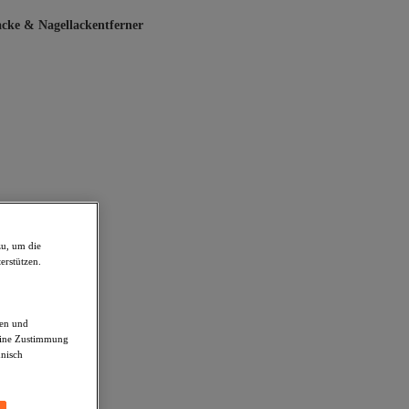
acke & Nagellackentferner
zu, um die
erstützen.
den und
deine Zustimmung
hnisch