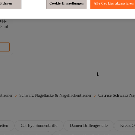
ablehnen
Cookie-Einstellungen
Alle Cookies akzeptieren
044-
,5 ml
1
tferner
Schwarz Nagellacke & Nagellackentferner
Catrice Schwarz Na
etten
Cat Eye Sonnenbrille
Damen Brillengestelle
Kreuz O