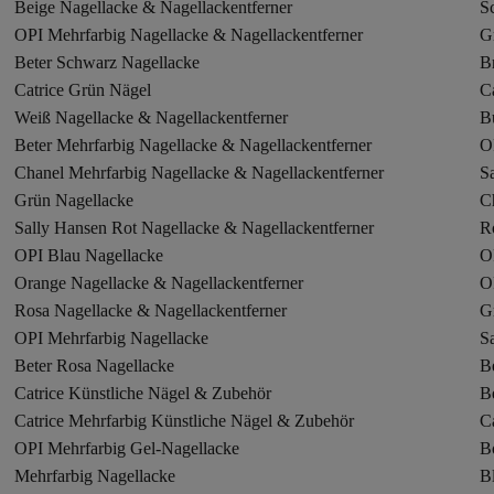
Beige Nagellacke & Nagellackentferner
S
OPI Mehrfarbig Nagellacke & Nagellackentferner
G
Beter Schwarz Nagellacke
B
Catrice Grün Nägel
C
Weiß Nagellacke & Nagellackentferner
B
Beter Mehrfarbig Nagellacke & Nagellackentferner
O
Chanel Mehrfarbig Nagellacke & Nagellackentferner
S
Grün Nagellacke
C
Sally Hansen Rot Nagellacke & Nagellackentferner
R
OPI Blau Nagellacke
O
Orange Nagellacke & Nagellackentferner
O
Rosa Nagellacke & Nagellackentferner
G
OPI Mehrfarbig Nagellacke
S
Beter Rosa Nagellacke
B
Catrice Künstliche Nägel & Zubehör
B
Catrice Mehrfarbig Künstliche Nägel & Zubehör
Ca
OPI Mehrfarbig Gel-Nagellacke
B
Mehrfarbig Nagellacke
B