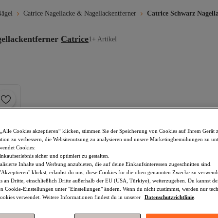
Nägel
Catrice Nagellacke & Nagellackentferner
Catrice Schwarz Nagell
ellackentferner
Catrice
1+ Artikel
„Alle Cookies akzeptieren“ klicken, stimmen Sie der Speicherung von Cookies auf Ihrem Gerät 
tion zu verbessern, die Websitenutzung zu analysieren und unsere Marketingbemühungen zu unt
wendet Cookies:
nkaufserlebnis sicher und optimiert zu gestalten.
lisierte Inhalte und Werbung anzubieten, die auf deine Einkaufsinteressen zugeschnitten sind.
Akzeptieren" klickst, erlaubst du uns, diese Cookies für die oben genannten Zwecke zu verwen
s an Dritte, einschließlich Dritte außerhalb der EU (USA, Türkiye), weiterzugeben. Du kannst 
den Cookie-Einstellungen unter "Einstellungen" ändern. Wenn du nicht zustimmst, werden nur tec
okies verwendet. Weitere Informationen findest du in unserer
Datenschutzrichtlinie
.