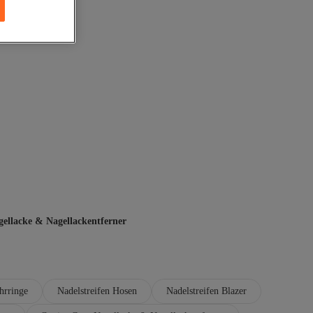
gellacke & Nagellackentferner
hrringe
Nadelstreifen Hosen
Nadelstreifen Blazer