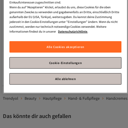
Einkaufsinteressen zugeschnitten sind.
Wenn du auf "Akzeptieren" klickst, erlaubst du uns, diese Cookies für die oben
genannten Zwecke zu verwenden und gegebenenfalls an Dritte, einschließlich Dritte
außerhalb der EU (USA, Türkiye), weiterzugeben. Du kannst deine Zustimmung
jederzeit in den Cookie-Einstellungen unter "Einstellungen" ändern. Wenn du nicht
CeraVe
Reparative Hand Cream For
zustimmst, werden nur technisch notwendige Cookies verwendet. Weitere
Extremely Dry, Rough Hands 50 ml
Informationen findest du in unserer
Datenschutzrichtlinie
.
Versand kostenlos ab 35€
17,
05
€
In den Warenkorb
Alle Cookies akzeptieren
Cookie-Einstellungen
1
Alle ablehnen
Gesponserte Artikel sind von Verkäufern hervorgehobene Werbeangebote.
Trendyol
Beauty
Hautpflege
Hand- & Fußpflege
Handcremes
Das könnte dir auch gefallen