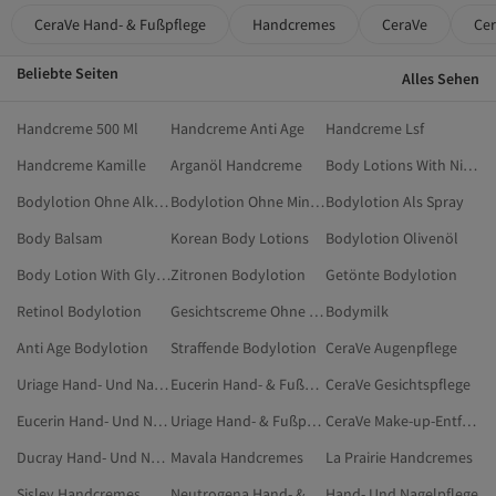
CeraVe Hand- & Fußpflege
Handcremes
CeraVe
Ce
Beliebte Seiten
Alles Sehen
Handcreme 500 Ml
Handcreme Anti Age
Handcreme Lsf
Handcreme Kamille
Arganöl Handcreme
Body Lotions With Niacinamide
Bodylotion Ohne Alkohol
Bodylotion Ohne Mineralöl Und Parabene
Bodylotion Als Spray
Body Balsam
Korean Body Lotions
Bodylotion Olivenöl
Body Lotion With Glycolic Acid
Zitronen Bodylotion
Getönte Bodylotion
Retinol Bodylotion
Gesichtscreme Ohne Alkohol
Bodymilk
Anti Age Bodylotion
Straffende Bodylotion
CeraVe Augenpflege
Uriage Hand- Und Nagelpflege
Eucerin Hand- & Fußpflege
CeraVe Gesichtspflege
Eucerin Hand- Und Nagelpflege
Uriage Hand- & Fußpflege
CeraVe Make-up-Entferner
Ducray Hand- Und Nagelpflege
Mavala Handcremes
La Prairie Handcremes
Sisley Handcremes
Neutrogena Hand- & Fußpflege
Hand- Und Nagelpflege