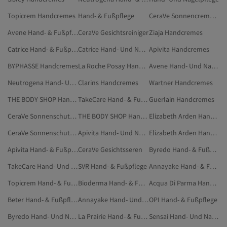
Topicrem Handcremes
Hand- & Fußpflege
CeraVe Sonnencreme Fürs Gesicht
Avene Hand- & Fußpflege
CeraVe Gesichtsreiniger
Ziaja Handcremes
Catrice Hand- & Fußpflege
Catrice Hand- Und Nagelpflege
Apivita Handcremes
BYPHASSE Handcremes
La Roche Posay Handcremes
Avene Hand- Und Nagelpflege
Neutrogena Hand- Und Nagelpflege
Clarins Handcremes
Wartner Handcremes
THE BODY SHOP Hand- & Fußpflege
TakeCare Hand- & Fußpflege
Guerlain Handcremes
CeraVe Sonnenschutzmittel
THE BODY SHOP Hand- Und Nagelpflege
Elizabeth Arden Hand- Und Nagelpflege
CeraVe Sonnenschutzpflege
Apivita Hand- Und Nagelpflege
Elizabeth Arden Hand- & Fußpflege
Apivita Hand- & Fußpflege
CeraVe Gesichtsseren
Byredo Hand- & Fußpflege
TakeCare Hand- Und Nagelpflege
SVR Hand- & Fußpflege
Annayake Hand- & Fußpflege
Topicrem Hand- & Fußpflege
Bioderma Hand- & Fußpflege
Acqua Di Parma Hand- Und Nagelpflege
Beter Hand- & Fußpflege
Annayake Hand- Und Nagelpflege
OPI Hand- & Fußpflege
Byredo Hand- Und Nagelpflege
La Prairie Hand- & Fußpflege
Sensai Hand- Und Nagelpflege