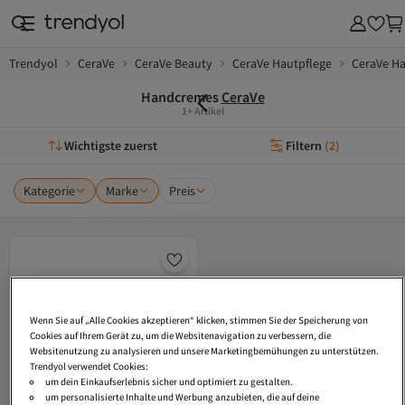
Trendyol
CeraVe
CeraVe Beauty
CeraVe Hautpflege
CeraVe Ha
Handcremes
CeraVe
1+ Artikel
Wichtigste zuerst
Filtern
(
2
)
Kategorie
Marke
Preis
Wenn Sie auf „Alle Cookies akzeptieren“ klicken, stimmen Sie der Speicherung von
Cookies auf Ihrem Gerät zu, um die Websitenavigation zu verbessern, die
Websitenutzung zu analysieren und unsere Marketingbemühungen zu unterstützen.
Trendyol verwendet Cookies:
um dein Einkaufserlebnis sicher und optimiert zu gestalten.
um personalisierte Inhalte und Werbung anzubieten, die auf deine