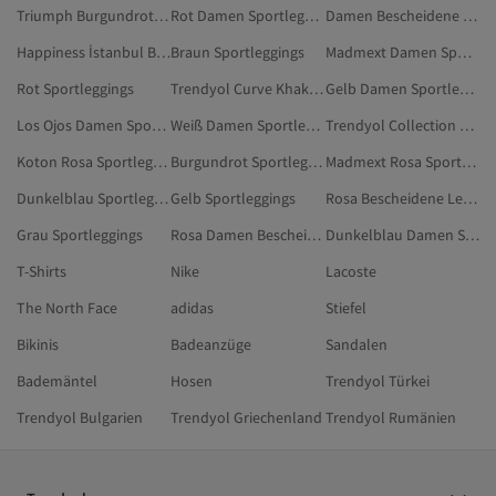
Triumph Burgundrot Sportleggings
Rot Damen Sportleggings
Damen Bescheidene Leggings
Happiness İstanbul Burgundrot Sportleggings
Braun Sportleggings
Madmext Damen Sportleggings
Rot Sportleggings
Trendyol Curve Khaki Übergröße Sportleggings
Gelb Damen Sportleggings
Los Ojos Damen Sportleggings
Weiß Damen Sportleggings
Trendyol Collection Gelb Sportleggings
Koton Rosa Sportleggings
Burgundrot Sportleggings
Madmext Rosa Sportleggings
Dunkelblau Sportleggings
Gelb Sportleggings
Rosa Bescheidene Leggings
Grau Sportleggings
Rosa Damen Bescheidene Leggings
Dunkelblau Damen Sportleggings
T-Shirts
Nike
Lacoste
The North Face
adidas
Stiefel
Bikinis
Badeanzüge
Sandalen
Bademäntel
Hosen
Trendyol Türkei
Trendyol Bulgarien
Trendyol Griechenland
Trendyol Rumänien