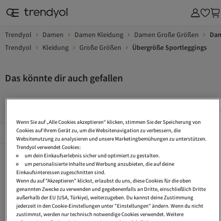
Trendyol
Damen
Damen Kleidung
Damen Große Größen
Dam
Trendyol
Kleidung
Große Größen
Übergröße Sportleggings
Das könnte dir auch gefallen
Jogger Leggings
Sport Leggings Extra Lang
Kurze Sport L
Wenn Sie auf „Alle Cookies akzeptieren“ klicken, stimmen Sie der Speicherung von
Beliebte Seiten
Cookies auf Ihrem Gerät zu, um die Websitenavigation zu verbessern, die
Alles Sehen
Websitenutzung zu analysieren und unsere Marketingbemühungen zu unterstützen.
Trendyol verwendet Cookies:
Jogger Leggings
Sport Leggings Extra Lang
Kurze Sport Leggings
um dein Einkaufserlebnis sicher und optimiert zu gestalten.
um personalisierte Inhalte und Werbung anzubieten, die auf deine
Sport Leggings Winter
Sport Leggings Low Waist
Flared Sport Leggings
Einkaufsinteressen zugeschnitten sind.
Wenn du auf "Akzeptieren" klickst, erlaubst du uns, diese Cookies für die oben
Sport Leggings Petite
Push Up Sport Leggings
Karierte Leggings
genannten Zwecke zu verwenden und gegebenenfalls an Dritte, einschließlich Dritte
außerhalb der EU (USA, Türkiye), weiterzugeben. Du kannst deine Zustimmung
High Waist Leggings
Leggings Tall
Leggings Ohne Naht
jederzeit in den Cookie-Einstellungen unter "Einstellungen" ändern. Wenn du nicht
zustimmst, werden nur technisch notwendige Cookies verwendet. Weitere