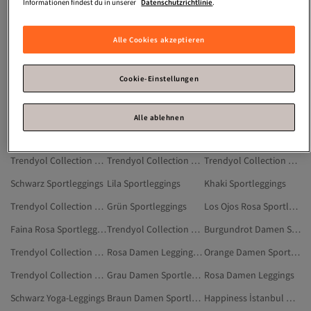
Push Up Leggings
Leggings Mit Spitze
Sportbekleidung Große Größen
Informationen findest du in unserer
Datenschutzrichtlinie
.
Gerippt Leggings
Strick Leggins
Leggins Mit Spitze
Alle Cookies akzeptieren
Sportbekleidung Naturfaser
Sport Unterhosen
Ekru Sportleggings
Trendyol Collection Burgundrot Sportleggings
Trendyol Curve Schwarz Übergröße Sportleggings
Lila Damen Sportleggings
Cookie-Einstellungen
Silberfarben Sportleggings
Khaki Damen Sportleggings
Silberfarben Damen Sportleggings
Trendyol Collection Dunkelblau Sportleggings
Trendyol Collection Sportleggings
Damen Leggings
Alle ablehnen
Trendyol Collection Braun Sportleggings
Schwarz Damen Sportleggings
Grün Damen Sportleggings
Trendyol Collection Blau Sportleggings
Trendyol Collection Grau Sportleggings
Trendyol Collection Grün Sportleggings
Schwarz Sportleggings
Lila Sportleggings
Khaki Sportleggings
Trendyol Collection Weiß Sportleggings
Grün Sportleggings
Los Ojos Rosa Sportleggings
Faina Rosa Sportleggings
Trendyol Collection Ekru Sportleggings
Burgundrot Damen Sportleggings
Trendyol Collection Beige Sportleggings
Rosa Damen Leggings In Großen Größen
Orange Damen Sportleggings
Trendyol Collection Rot Sportleggings
Grau Damen Sportleggings
Rosa Damen Leggings
Schwarz Yoga-Leggings
Braun Damen Sportleggings
Happiness İstanbul Damen Sportleggings