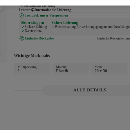
Versand und Lieferung
Voraussichtliche Lieferung:
Lieferart
Internationale Lieferung
Trendyol: unser Versprechen
Sicher shoppen
Sichere Lieferung
Sichere Zahlung
Rückerstattung für verlorengegangene und beschädigt
Datenschutz
Einfache Rückgabe
Einfache Rückgabe inne
Wichtige Merkmale:
Multipackung
Material
Maße
2
Plastik
20 x 30
ALLE DETAILS