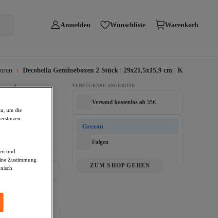
Anmelden
Wunschliste
Warenkorb
toren
Decobella Gemüseboxen 2 Stück | 29x21,5x15,9 cm | Kühlschran
m | 
VERFÜGBARE ANGEBOTE
Versand kostenlos ab 35€
zu, um die
erstützen.
Grexon
Folgen
den und
deine Zustimmung
ZUM SHOP GEHEN
hnisch