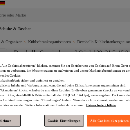
orie oder Marke
Schuhe & Taschen
 & Organizer
Kühlschrankorganisatoren
Decobella Kühlschrankorganisa
Decobella
Gemüseboxen 2 Stück | 29x21,5x15,9 c
Kühlschrank Aufbewahrungsboxen
„Alle Cookies akzeptieren“ klicken, stimmen Sie der Speicherung von Cookies auf Ihrem Gerät 
Noch keine Bewertungen.
tion zu verbessern, die Websitenutzung zu analysieren und unsere Marketingbemühungen zu unt
10,
99
€
wendet Cookies:
nkaufserlebnis sicher und optimiert zu gestalten.
(inkl. MwSt)
lisierte Inhalte und Werbung anzubieten, die auf deine Einkaufsinteressen zugeschnitten sind.
Akzeptieren" klickst, erlaubst du uns, diese Cookies für die oben genannten Zwecke zu verwen
s an Dritte, einschließlich Dritte außerhalb der EU (USA, Türkiye), weiterzugeben. Du kannst 
den Cookie-Einstellungen unter "Einstellungen" ändern. Wenn du nicht zustimmst, werden nur tec
In den Warenkorb
okies verwendet. Weitere Informationen findest du in unserer
Datenschutzrichtlinie
.
ablehnen
Cookie-Einstellungen
Alle Cookies akzeptieren
Im Warenkorb