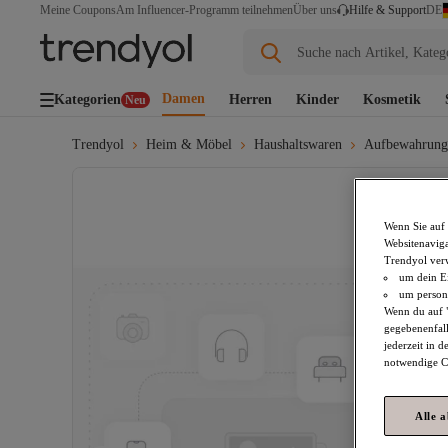
DE
Meine Coupons
Am Influencer-Programm teilnehmen
Über uns
Hilfe & Support
Suche nach Artikel, Kateg
Damen
Kategorien
Herren
Kinder
Kosmetik
Neu
Trendyol
Heim & Möbel
Haushaltswaren
Aufbewahrung
Wenn Sie auf 
Websitenaviga
Trendyol ver
um dein Ei
um persona
Wenn du auf "
gegebenenfall
jederzeit in 
notwendige Co
Alle 