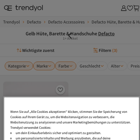
Trendyol
Defacto
Defacto Accessoires
Defacto Hüte, Barette & 
Gelb Hüte, Barette & Handschuhe
Defacto
1+ Artikel
Wichtigste zuerst
Filtern
(
3
)
Kategorie
Marke
Farbe
Geschlecht
Alter
Preis
Wenn Sie auf „Alle Cookies akzeptieren“ klicken, stimmen Sie der Speicherung von
Cookies auf Ihrem Gerät zu, um die Websitenavigation zu verbessern, die
Websitenutzung zu analysieren und unsere Marketingbemühungen zu unterstützen.
Trendyol verwendet Cookies:
um dein Einkaufserlebnis sicher und optimiert zu gestalten.
um personalisierte Inhalte und Werbung anzubieten, die auf deine