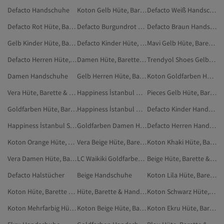
Defacto Handschuhe
Koton Gelb Hüte, Barette & Handschuhe
Defacto Weiß Handschuhe
Defacto Rot Hüte, Barette & Handschuhe
Defacto Burgundrot Handschuhe
Defacto Braun Handschuhe
Gelb Kinder Hüte, Barette & Handschuhe
Defacto Kinder Hüte, Barette & Handschuhe
Mavi Gelb Hüte, Barette & Handschuhe
Defacto Herren Hüte, Barette & Handschuhe
Damen Hüte, Barette & Handschuhe
Trendyol Shoes Gelb Hüte, Barette & Handschuhe
Damen Handschuhe
Gelb Herren Hüte, Barette & Handschuhe
Koton Goldfarben Hüte, Barette & Handschuhe
Vera Hüte, Barette & Handschuhe
Happiness İstanbul Hüte, Barette & Handschuhe
Pieces Gelb Hüte, Barette & Handschuhe
Goldfarben Hüte, Barette & Handschuhe
Happiness İstanbul Damen Hüte, Barette & Handschuhe
Defacto Kinder Handschuhe
Happiness İstanbul Schwarz Hüte, Barette & Handschuhe
Goldfarben Damen Hüte, Barette & Handschuhe
Defacto Herren Handschuhe
Koton Orange Hüte, Barette & Handschuhe
Vera Beige Hüte, Barette & Handschuhe
Koton Khaki Hüte, Barette & Handschuhe
Vera Damen Hüte, Barette & Handschuhe
LC Waikiki Goldfarben Hüte, Barette & Handschuhe
Beige Hüte, Barette & Handschuhe
Defacto Halstücher
Beige Handschuhe
Koton Lila Hüte, Barette & Handschuhe
Koton Hüte, Barette & Handschuhe
Hüte, Barette & Handschuhe
Koton Schwarz Hüte, Barette & Handschuhe
Koton Mehrfarbig Hüte, Barette & Handschuhe
Koton Beige Hüte, Barette & Handschuhe
Koton Ekru Hüte, Barette & Handschuhe