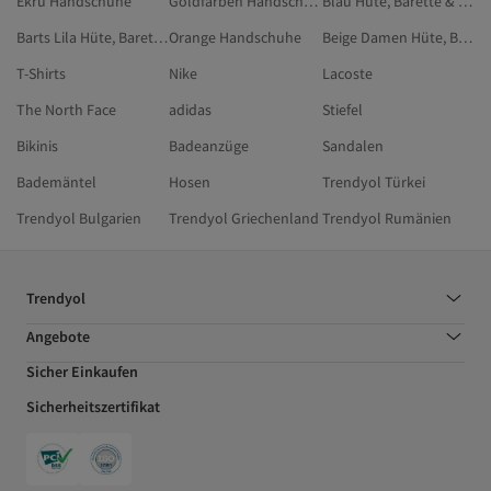
Ekru Handschuhe
Goldfarben Handschuhe
Blau Hüte, Barette & Handschuhe
Barts Lila Hüte, Barette & Handschuhe
Orange Handschuhe
Beige Damen Hüte, Barette & Handschuhe
T-Shirts
Nike
Lacoste
The North Face
adidas
Stiefel
Bikinis
Badeanzüge
Sandalen
Bademäntel
Hosen
Trendyol Türkei
Trendyol Bulgarien
Trendyol Griechenland
Trendyol Rumänien
Trendyol
Angebote
Sicher Einkaufen
Sicherheitszertifikat