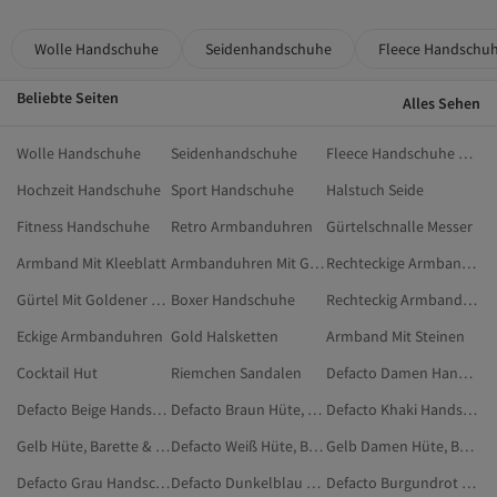
Wolle Handschuhe
Seidenhandschuhe
Fleece Handschu
Beliebte Seiten
Alles Sehen
Wolle Handschuhe
Seidenhandschuhe
Fleece Handschuhe Damen
Hochzeit Handschuhe
Sport Handschuhe
Halstuch Seide
Fitness Handschuhe
Retro Armbanduhren
Gürtelschnalle Messer
Armband Mit Kleeblatt
Armbanduhren Mit Großen Zahlen
Rechteckige Armbanduhren
Gürtel Mit Goldener Schnalle
Boxer Handschuhe
Rechteckig Armbanduhren
Eckige Armbanduhren
Gold Halsketten
Armband Mit Steinen
Cocktail Hut
Riemchen Sandalen
Defacto Damen Handschuhe
Defacto Beige Handschuhe
Defacto Braun Hüte, Barette & Handschuhe
Defacto Khaki Handschuhe
Gelb Hüte, Barette & Handschuhe
Defacto Weiß Hüte, Barette & Handschuhe
Gelb Damen Hüte, Barette & Handschuhe
Defacto Grau Handschuhe
Defacto Dunkelblau Handschuhe
Defacto Burgundrot Hüte, Barette & Handschuhe