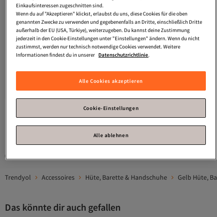
Einkaufsinteressen zugeschnitten sind.
Wenn du auf "Akzeptieren" klickst, erlaubst du uns, diese Cookies für die oben
genannten Zwecke zu verwenden und gegebenenfalls an Dritte, einschließlich Dritte
außerhalb der EU (USA, Türkiye), weiterzugeben. Du kannst deine Zustimmung
jederzeit in den Cookie-Einstellungen unter "Einstellungen" ändern. Wenn du nicht
zustimmst, werden nur technisch notwendige Cookies verwendet. Weitere
Informationen findest du in unserer
Datenschutzrichtlinie
.
Defacto
Gewebte Etiketten-
Strickmütze für Mädchen
4.1
(
7
)
Alle Cookies akzeptieren
V0955A624WN
Versand kostenlos ab 35€
9,
09
€
Cookie-Einstellungen
1
Alle ablehnen
Gesponserte Artikel sind von Verkäufern hervorgehobene Werbeangebote.
Trendyol
Accessoires
Hüte, Barette & Handschuhe
Gelb Hüte, B
Das könnte dir auch gefallen