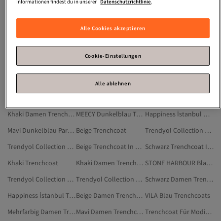
Softshell Trenchcoat
Steppmantel
Regenmantel Elegant
Informationen findest du in unserer
Datenschutzrichtlinie
.
Mantel A Linie
Regenmantel Sommer
Mantel Mit Kapuze
Alle Cookies akzeptieren
Leinen Bademantel
Cordmantel
Bigdart Dunkelblau Trenchcoat
Beige Damen Trenchcoat
Blau Damen Pardesü Und Trenchcoat
Trendyol Collection Damen Trenchcoat In Großen Größen
Cookie-Einstellungen
Mavi Grau Trenchcoats
Blau Pardesü Und Trenchcoat
Trenchcoat In Großen Größen
Damen Trenchcoat Für Modische Bedeckung
Beige Damen Trenchcoat In Großen Größen
Schwarz Damen Trenchcoat In Großen Größen
Alle ablehnen
Mavi Trenchcoat
Mavi Grau Mäntel & Trenchcoats
Schwarz Trenchcoat
Khaki Damen Trenchcoat
MEECY Dunkelblau Trenchcoat
Happiness İstanbul Damen Trenchcoat
Mavi Dunkelblau Pardesü Und Trenchcoat
Beige Trenchcoat
Trendyol Collection Damen Trenchcoat
Trendyol Collection Dunkelblau Pardesü Und Trenchcoat
Beige Trenchcoat In Großen Größen
Schwarz Trenchcoat In Großen Größen
Khaki Trenchcoat
Khaki Damen Trenchcoat In Großen Größen
STONE HARBOUR Blau Trenchcoat
Trendyol Collection Trenchcoat In Großen Größen
Trendyol Collection Trenchcoat
Schwarz Damen Trenchcoat Für Modische Bedeckung
Happiness İstanbul Trenchcoat
Beige Damen Trenchcoat Für Modische Bedeckung
VILA Blau Trenchcoats
Mehrfarbig Damen Trenchcoat
Mavi Damen Trenchcoat
Trenchcoat Für Modische Bedeckung