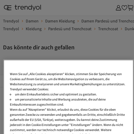
Trendyol
Damen
Damen Kleidung
Damen Pardesü und Trenchc
Trendyol
Kleidung
Pardesü und Trenchcoat
Trenchcoat
Dunk
Das könnte dir auch gefallen
Trenchcoat Plissee
Trenchcoat Mit Reißverschluss
Trench
Wenn Sie auf „Alle Cookies akzeptieren“ klicken, stimmen Sie der Speicherung von
Beliebte Seiten
Cookies auf Ihrem Gerät zu, um die Websitenavigation zu verbessern, die
Alles Sehen
Websitenutzung zu analysieren und unsere Marketingbemühungen zu unterstützen.
Trendyol verwendet Cookies:
Trenchcoat Plissee
Trenchcoat Mit Reißverschluss
Trenchcoat Cord
um dein Einkaufserlebnis sicher und optimiert zu gestalten.
um personalisierte Inhalte und Werbung anzubieten, die auf deine
Trenchcoat Mit Kapuze
Karierter Trenchcoat
Kurze Trenchcoats
Einkaufsinteressen zugeschnitten sind.
Wenn du auf "Akzeptieren" klickst, erlaubst du uns, diese Cookies für die oben
Crop Trenchcoat
Kurz Trenchcoat
Trenchcoats Petite
genannten Zwecke zu verwenden und gegebenenfalls an Dritte, einschließlich Dritte
außerhalb der EU (USA, Türkiye), weiterzugeben. Du kannst deine Zustimmung
Leder Trenchcoat
Trenchcoat 4Xl
Gürtel Trenchcoat
jederzeit in den Cookie-Einstellungen unter "Einstellungen" ändern. Wenn du nicht
zustimmst, werden nur technisch notwendige Cookies verwendet. Weitere