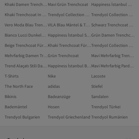
Khaki Damen Trenchcoat Für Modische Bedeckung
Mavi Grün Trenchcoat
Happiness İstanbul Grün Trenchcoat
Khaki Trenchcoat In Großen Größen
Trendyol Collection Schwarz Trenchcoat In Großen Größen
Trendyol Collection Blau Pardesü Und Trenchcoat
Vero Moda Blau Trenchcoat
VILA Blau Mäntel & Trenchcoats
Schwarz Trenchcoat Für Modische Bedeckung
Bianco Lucci Dunkelblau Pardesü Und Trenchcoat
Happiness İstanbul Schwarz Trenchcoat
Grün Damen Trenchcoat
Beige Trenchcoat Für Modische Bedeckung
Khaki Trenchcoat Für Modische Bedeckung
Trendyol Collection Schwarz Trenchcoat
Mehrfarbig Damen Trenchcoat Für Modische Bedeckung
Grün Trenchcoat
Mavi Mehrfarbig Trenchcoat
Trend Alaçatı Stili Damen Trenchcoat
Happiness İstanbul Braun Trenchcoat
Mavi Mehrfarbig Pardesü Und Trenchcoat
T-Shirts
Nike
Lacoste
The North Face
adidas
Stiefel
Bikinis
Badeanzüge
Sandalen
Bademäntel
Hosen
Trendyol Türkei
Trendyol Bulgarien
Trendyol Griechenland
Trendyol Rumänien