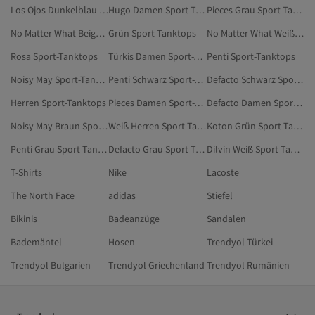
Los Ojos Dunkelblau Sport-Tanktops
Hugo Damen Sport-Tanktops
Pieces Grau Sport-Tanktops
No Matter What Beige Sport-Tanktops
Grün Sport-Tanktops
No Matter What Weiß Sport-Tanktops
Rosa Sport-Tanktops
Türkis Damen Sport-Tanktops
Penti Sport-Tanktops
Noisy May Sport-Tanktops
Penti Schwarz Sport-Tanktops
Defacto Schwarz Sport-Tanktops
Herren Sport-Tanktops
Pieces Damen Sport-Tanktops
Defacto Damen Sport-Tanktops
Noisy May Braun Sport-Tanktops
Weiß Herren Sport-Tanktops
Koton Grün Sport-Tanktops
Penti Grau Sport-Tanktops
Defacto Grau Sport-Tanktops
Dilvin Weiß Sport-Tanktops
T-Shirts
Nike
Lacoste
The North Face
adidas
Stiefel
Bikinis
Badeanzüge
Sandalen
Bademäntel
Hosen
Trendyol Türkei
Trendyol Bulgarien
Trendyol Griechenland
Trendyol Rumänien