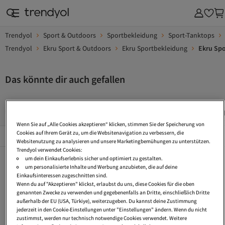
Trendyol
Sport & Outdoors
Sportbekleidung
Sport-Tanktops
Trendyol
Ekru Sport & Outdoors
Ekru Sportbekleidung
Ekru Spo
Das könnte dir auch gefallen
Kurze Tops
Unterhemd Mit Integriertem Bh Baumwolle
S
Wenn Sie auf „Alle Cookies akzeptieren“ klicken, stimmen Sie der Speicherung von
Beliebte Seiten
Cookies auf Ihrem Gerät zu, um die Websitenavigation zu verbessern, die
Alles Sehen
Websitenutzung zu analysieren und unsere Marketingbemühungen zu unterstützen.
Trendyol verwendet Cookies:
Kurze Tops
Unterhemd Mit Integriertem Bh Baumwolle
Sport T Shirt
um dein Einkaufserlebnis sicher und optimiert zu gestalten.
um personalisierte Inhalte und Werbung anzubieten, die auf deine
Unterhemd Mit Stehkragen
Bedruckte Tops
Fußball Unterhemd
Einkaufsinteressen zugeschnitten sind.
Wenn du auf "Akzeptieren" klickst, erlaubst du uns, diese Cookies für die oben
Sport Bhs
Sommer Tops
Tankini 85D
genannten Zwecke zu verwenden und gegebenenfalls an Dritte, einschließlich Dritte
außerhalb der EU (USA, Türkiye), weiterzugeben. Du kannst deine Zustimmung
Tankini Cup F
Tankini Lang
Sport Bhs Große Größen
jederzeit in den Cookie-Einstellungen unter "Einstellungen" ändern. Wenn du nicht
zustimmst, werden nur technisch notwendige Cookies verwendet. Weitere