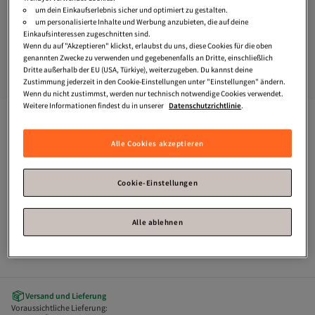
um dein Einkaufserlebnis sicher und optimiert zu gestalten.
um personalisierte Inhalte und Werbung anzubieten, die auf deine
Einkaufsinteressen zugeschnitten sind.
Wenn du auf "Akzeptieren" klickst, erlaubst du uns, diese Cookies für die oben
genannten Zwecke zu verwenden und gegebenenfalls an Dritte, einschließlich
Dritte außerhalb der EU (USA, Türkiye), weiterzugeben. Du kannst deine
Zustimmung jederzeit in den Cookie-Einstellungen unter "Einstellungen" ändern.
Wenn du nicht zustimmst, werden nur technisch notwendige Cookies verwendet.
Weitere Informationen findest du in unserer
Datenschutzrichtlinie
.
Damen Gürtel-Kategorie
Platz 1 der Bestseller
Fiori
4er-Pack Damen-Hosengürtel mit ovaler Schnalle, 
Alle Cookies akzeptieren
Jackengürtel, Kleidergürtel, Hemdgürtel
Zahle deine Rechnung innerhalb von 30 Tagen – kostenfrei.
Cookie-Einstellungen
Verfügbare Angebote
Alle ablehnen
Versand kostenlos ab 35€
Versand und Lieferung
Voraussichtliche Lieferung: