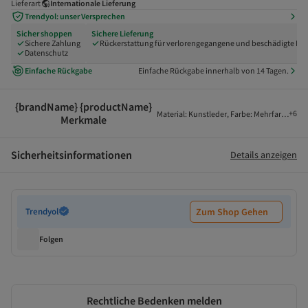
Lieferart
Internationale Lieferung
Trendyol: unser Versprechen
Sicher shoppen
Sichere Lieferung
Sichere Zahlung
Rückerstattung für verlorengegangene und beschädigte Pak
Datenschutz
Einfache Rückgabe
Einfache Rückgabe innerhalb von 14 Tagen.
{brandName} {productName}
+
6
Material
:
Kunstleder
,
Farbe
:
Mehrfarbig
,
Her
Merkmale
Sicherheitsinformationen
Details anzeigen
Trendyol
Zum Shop Gehen
Folgen
Rechtliche Bedenken melden