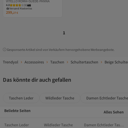
VITELLO ROMA+SUEDE-PANNA
Versand Kostenlos
4.0
Gratis Versand
(
1
)
Versand Kostenlos
299,
27
€
1
Gesponserte Artikel sind von Verkäufern hervorgehobene Werbeangebote.
Trendyol
Accessoires
Taschen
Schultertaschen
Beige Schulte
Das könnte dir auch gefallen
Taschen Leder
Wildleder Tasche
Damen Echtleder Tasch
Beliebte Seiten
Alles Sehen
Taschen Leder
Wildleder Tasche
Damen Echtleder Taschen