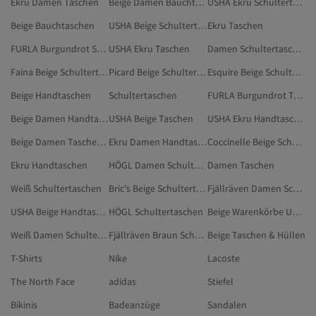
Ekru Damen Taschen
Beige Damen Bauchtaschen
USHA Ekru Schultertaschen
Beige Bauchtaschen
USHA Beige Schultertaschen
Ekru Taschen
FURLA Burgundrot Schultertaschen
USHA Ekru Taschen
Damen Schultertaschen
Faina Beige Schultertaschen
Picard Beige Schultertaschen
Esquire Beige Schultertaschen
Beige Handtaschen
Schultertaschen
FURLA Burgundrot Taschen
Beige Damen Handtaschen
USHA Beige Taschen
USHA Ekru Handtaschen
Beige Damen Taschen & Hüllen
Ekru Damen Handtaschen
Coccinelle Beige Schultertaschen
Ekru Handtaschen
HÖGL Damen Schultertaschen
Damen Taschen
Weiß Schultertaschen
Bric's Beige Schultertaschen
Fjällräven Damen Schultertaschen
USHA Beige Handtaschen
HÖGL Schultertaschen
Beige Warenkörbe Und Einkaufstaschen
Weiß Damen Schultertaschen
Fjällräven Braun Schultertaschen
Beige Taschen & Hüllen
T-Shirts
Nike
Lacoste
The North Face
adidas
Stiefel
Bikinis
Badeanzüge
Sandalen