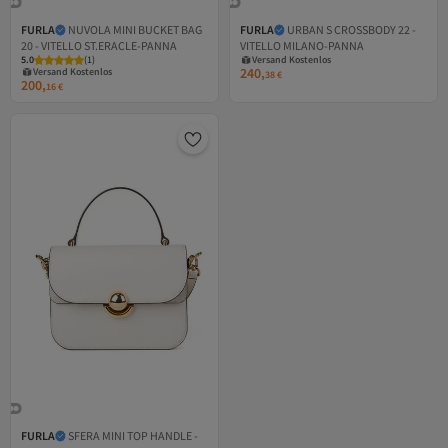
FURLA
NUVOLA MINI BUCKET BAG
FURLA
URBAN S CROSSBODY 22 -
Versand Kostenlos
20 - VITELLO ST.ERACLE-PANNA
VITELLO MILANO-PANNA
Versand Kostenlos
Gratis Versand
5.0
Gratis Versand
(
1
)
Versand Kostenlos
240,
Versand Kostenlos
38
€
200,
16
€
FURLA
SFERA MINI TOP HANDLE -