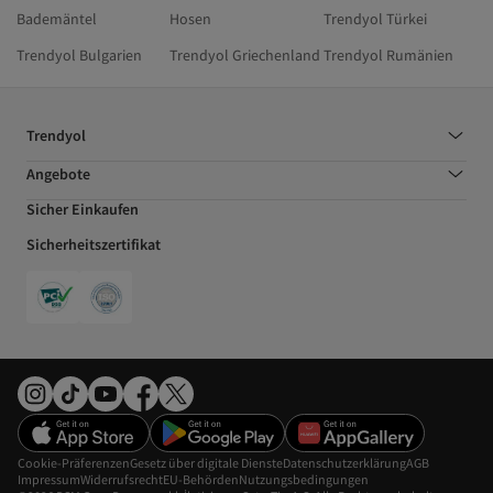
Bademäntel
Hosen
Trendyol Türkei
Trendyol Bulgarien
Trendyol Griechenland
Trendyol Rumänien
Trendyol
Angebote
Sicher Einkaufen
Sicherheitszertifikat
Cookie-Präferenzen
Gesetz über digitale Dienste
Datenschutzerklärung
AGB
Impressum
Widerrufsrecht
EU-Behörden
Nutzungsbedingungen