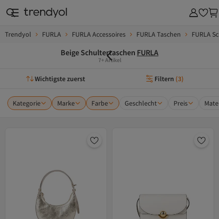
Trendyol
FURLA
FURLA Accessoires
FURLA Taschen
FURLA Sc
Beige Schultertaschen
FURLA
7+ Artikel
Wichtigste zuerst
Filtern
(
3
)
Kategorie
Marke
Farbe
Geschlecht
Preis
Mater