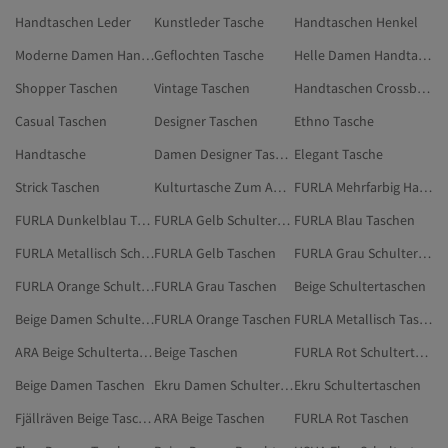
Handtaschen Leder
Kunstleder Tasche
Handtaschen Henkel
Moderne Damen Handtaschen
Geflochten Tasche
Helle Damen Handtaschen
Shopper Taschen
Vintage Taschen
Handtaschen Crossbody
Casual Taschen
Designer Taschen
Ethno Tasche
Handtasche
Damen Designer Taschen
Elegant Tasche
Strick Taschen
Kulturtasche Zum Aufklappen
FURLA Mehrfarbig Handtaschen
FURLA Dunkelblau Taschen
FURLA Gelb Schultertaschen
FURLA Blau Taschen
FURLA Metallisch Schultertaschen
FURLA Gelb Taschen
FURLA Grau Schultertaschen
FURLA Orange Schultertaschen
FURLA Grau Taschen
Beige Schultertaschen
Beige Damen Schultertaschen
FURLA Orange Taschen
FURLA Metallisch Taschen
ARA Beige Schultertaschen
Beige Taschen
FURLA Rot Schultertaschen
Beige Damen Taschen
Ekru Damen Schultertaschen
Ekru Schultertaschen
Fjällräven Beige Taschen
ARA Beige Taschen
FURLA Rot Taschen