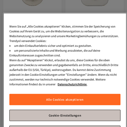
Wenn Sie auf „Alle Cookies akzeptieren“ klicken, stimmen Sie der Speicherung von
Cookies auf Ihrem Gerät zu, um die Websitenavigation zu verbessern, die
Websitenutzung zu analysieren und unsere Marketingbemühungen zu unterstützen.
FURLA
DELIZIA MINI
FURLA
SFERA S CROSSBODY
Versand Kostenlos
Versand Kostenlos
Trendyol verwendet Cookies:
SCHULTERTASCHE - VITELLO PIUMA
ROUND - VITELLO ROMA+SUEDE-
Gratis Versand
Gratis Versand
um dein Einkaufserlebnis sicher und optimiert zu gestalten.
Versand Kostenlos
Versand Kostenlos
METALL-
PANNA
136,
287,
um personalisierte Inhalte und Werbung anzubieten, die auf deine
21
€
78
€
Einkaufsinteressen zugeschnitten sind.
Wenn du auf "Akzeptieren" klickst, erlaubst du uns, diese Cookies für die oben
genannten Zwecke zu verwenden und gegebenenfalls an Dritte, einschließlich Dritte
außerhalb der EU (USA, Türkiye), weiterzugeben. Du kannst deine Zustimmung
jederzeit in den Cookie-Einstellungen unter "Einstellungen" ändern. Wenn du nicht
zustimmst, werden nur technisch notwendige Cookies verwendet. Weitere
Informationen findest du in unserer
Datenschutzrichtlinie
.
Alle Cookies akzeptieren
Cookie-Einstellungen