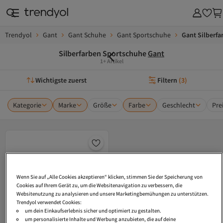
Trendyol
Gant
Gant Schuhe
Gant Sportschuhe
Gant Silberf
Silberfarben Sportschuhe
Gant
1+ Artikel
Wichtigste zuerst
Filtern
(
3
)
Kategorie
Marke
Größe
Farbe
Geschlecht
Pre
Wenn Sie auf „Alle Cookies akzeptieren“ klicken, stimmen Sie der Speicherung von
Cookies auf Ihrem Gerät zu, um die Websitenavigation zu verbessern, die
Websitenutzung zu analysieren und unsere Marketingbemühungen zu unterstützen.
Trendyol verwendet Cookies:
um dein Einkaufserlebnis sicher und optimiert zu gestalten.
um personalisierte Inhalte und Werbung anzubieten, die auf deine