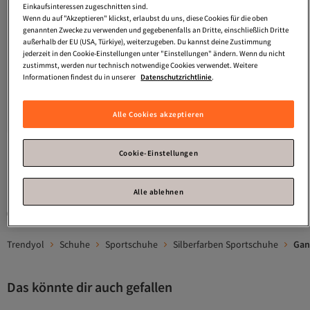
Einkaufsinteressen zugeschnitten sind.
Wenn du auf "Akzeptieren" klickst, erlaubst du uns, diese Cookies für die oben
genannten Zwecke zu verwenden und gegebenenfalls an Dritte, einschließlich Dritte
außerhalb der EU (USA, Türkiye), weiterzugeben. Du kannst deine Zustimmung
jederzeit in den Cookie-Einstellungen unter "Einstellungen" ändern. Wenn du nicht
zustimmst, werden nur technisch notwendige Cookies verwendet. Weitere
Informationen findest du in unserer
Datenschutzrichtlinie
.
Gant
Sneaker
Versand Kostenlos
Gratis Versand
Alle Cookies akzeptieren
Versand Kostenlos
129,
95
€
Cookie-Einstellungen
1
Alle ablehnen
Gesponserte Artikel sind von Verkäufern hervorgehobene Werbeangebote.
Trendyol
Schuhe
Sportschuhe
Silberfarben Sportschuhe
Gan
Das könnte dir auch gefallen