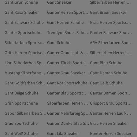
Gant Grün Schuhe
Gant Sneaker
Silberfarben Herren Sportschuhe
Gant Rosa Sneaker
Ganter Herren Sportschuhe
Gant Braun Sneaker
Gant Schwarz Schuhe
Gant Herren Schuhe
Grau Herren Sportschuhe
Ganter Sportschuhe
Trendyol Shoes Silberfarben Sportschuhe
Ganter Schwarz Sportschuhe
Silberfarben Sportschuhe
Gant Schuhe
ARA Silberfarben Sportschuhe
Grün Herren Sportschuhe
Ganter Grau Lauf- & Trainingsschuhe
Silberfarben Herren Lauf- & Trainingsschuhe
Lion Silberfarben Sportschuhe
Ganter Türkis Sportschuhe
Gant Blau Schuhe
Mustang Silberfarben Sportschuhe
Ganter Grau Sneaker
Gant Damen Schuhe
Gant Goldfarben Schuhe
Gant Rot Sportschuhe
Gant Gelb Schuhe
Gant Beige Schuhe
Ganter Blau Sportschuhe
Ganter Damen Sportschuhe
Grün Sportschuhe
Silberfarben Herren Sneaker
Grisport Grau Sportschuhe
Gabor Silberfarben Sportschuhe
Ganter Mehrfarbig Sportschuhe
Ganter Herren Lauf- & Trainingsschuhe
Grau Sportschuhe
Ganter Dunkelblau Sportschuhe
Grau Herren Sneaker
Gant Weiß Schuhe
Gant Lila Sneaker
Ganter Herren Sneaker