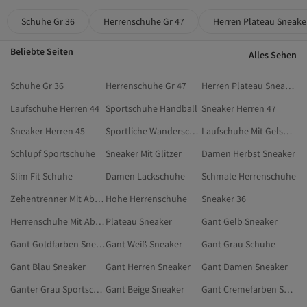
Schuhe Gr 36
Herrenschuhe Gr 47
Herren Plateau Sneake
Beliebte Seiten
Alles Sehen
Schuhe Gr 36
Herrenschuhe Gr 47
Herren Plateau Sneaker
Laufschuhe Herren 44
Sportschuhe Handball
Sneaker Herren 47
Sneaker Herren 45
Sportliche Wanderschuhe
Laufschuhe Mit Gelsohle
Schlupf Sportschuhe
Sneaker Mit Glitzer
Damen Herbst Sneaker
Slim Fit Schuhe
Damen Lackschuhe
Schmale Herrenschuhe
Zehentrenner Mit Absatz
Hohe Herrenschuhe
Sneaker 36
Herrenschuhe Mit Absatz
Plateau Sneaker
Gant Gelb Sneaker
Gant Goldfarben Sneaker
Gant Weiß Sneaker
Gant Grau Schuhe
Gant Blau Sneaker
Gant Herren Sneaker
Gant Damen Sneaker
Ganter Grau Sportschuhe
Gant Beige Sneaker
Gant Cremefarben Sneaker