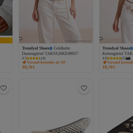
Trendyol Shoes
Goldkette
Trendyol Shoes
Damengürtel TAKSS26KE00057
Kettengürtel T
4.5
(
4
)
4.8
(
5
)
,
Versand kostenlos ab 35€
Versand kostenl
16,
16,
70
€
70
€