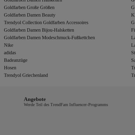
Goldfarben Große Größen
G
Goldfarben Damen Beauty
K
Trendyol Collection Goldfarben Accessoires
G
Goldfarben Damen Bijou-Halsketten
Fi
Goldfarben Damen Modeschmuck-Fußkettchen
L
Nike
L
adidas
St
Badeanzüge
S
Hosen
T
Trendyol Griechenland
T
Angebote
Werde Teil des TrendFam Influencer-Programms