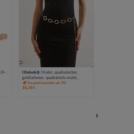
LD-
Olalook
Ovaler, quadratischer,
goldfarbener, quadratisch-ovaler,
detaillierter Kettengürtel für Damen
Versand kostenlos ab 35€
16,
58
€
KMR-19000157
1