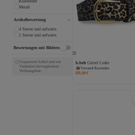
Kunstleder
Metall
Artikelbewertung
4 Sterne und aufwärts
1 Sterne und aufwärts
Bewertungen mit Bildern
Versand Kostenlos
Gesponserte Artikel sind von
b.belt
Gürtel Leder
Gratis Versand
Verkäufern hervorgehobene
Versand Kostenlos
Werbeangebote.
69,
90
€