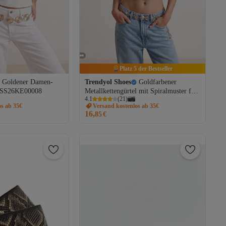
Platz 5 der Bestseller
Goldener Damen-
Trendyol Shoes
Goldfarbener
AKSS26KE00008
Metallkettengürtel mit Spiralmuster für
4.1
(
21
)
Damen TAKSS26KE00010
os ab 35€
Versand kostenlos ab 35€
16,
85
€