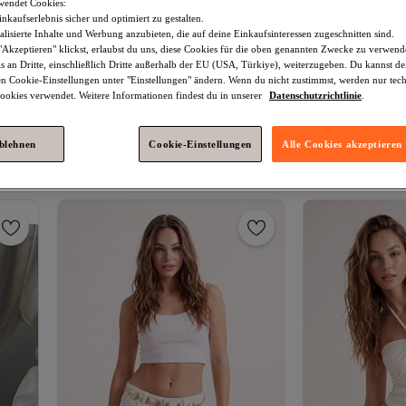
wendet Cookies:
nkaufserlebnis sicher und optimiert zu gestalten.
lisierte Inhalte und Werbung anzubieten, die auf deine Einkaufsinteressen zugeschnitten sind.
Akzeptieren" klickst, erlaubst du uns, diese Cookies für die oben genannten Zwecke zu verwen
s an Dritte, einschließlich Dritte außerhalb der EU (USA, Türkiye), weiterzugeben. Du kannst 
den Cookie-Einstellungen unter "Einstellungen" ändern. Wenn du nicht zustimmst, werden nur tec
Platz 6 der am
okies verwendet. Weitere Informationen findest du in unserer
Datenschutzrichtlinie
.
Trendyol Shoes
Goldkette
Trendyol Shoes
Damengürtel TAKSS26KE00066
Damen-Gürtel mi
5.0
(
1
)
4.4
(
8
)
Anhänger und Tail
ablehnen
Cookie-Einstellungen
Alle Cookies akzeptieren
Versand kostenlos ab 35€
Versand kostenl
TAKSS26KE000
17,
34,
61
€
98
€