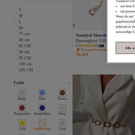
Trendyol ver
um dein Ei
S
um persona
M
Wenn du auf "
L
gegebenenfall
jederzeit in 
80
notwendige Co
75 cm
Trendyol Shoes
Goldkette
80 cm
Damengürtel TAKSS26KE00059
4.5
(
4
)
85 CM
Alle 
Versand kostenlos ab 35€
90 cm
16,
48
€
95 CM
100 cm
105 CM
110 CM
One Size
Farbe
Beige
Blau
Braun
Burgundrot
Dunkelblau
Ekru
Gelb
Goldfarben
Grau