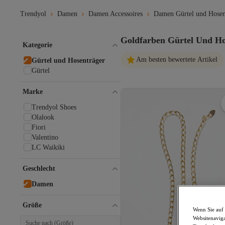
Trendyol
Damen
Damen Accessoires
Damen Gürtel und Hosen
Goldfarben Gürtel Und H
Kategorie
Am besten bewertete Artikel
Gürtel und Hosenträger
Gürtel
Marke
Trendyol Shoes
Olalook
Fiori
Valentino
LC Waikiki
Geschlecht
Damen
Größe
Wenn Sie auf 
Websitenaviga