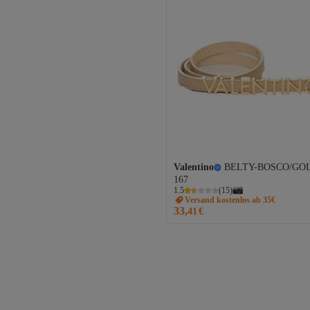
Valentino
BELTY-BOSCO/GO
167
1.5
(
15
)
Versand kostenlos ab 35€
33,
41
€