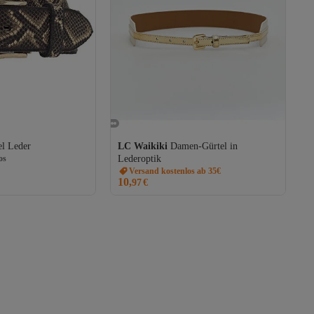
os
el Leder
LC Waikiki
Damen-Gürtel in
os
Lederoptik
Versand kostenlos ab 35€
10,
97
€