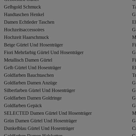
Gelbgold Schmuck
T
Handtaschen Henkel
G
Damen Echtleder Taschen
E
Hochzeitsaccessoires
G
Hochzeit Haarschmuck
M
Beige Gürtel Und Hosenträger
F
Fiori Mehrfarbig Gürtel Und Hosenträger
G
Metallisch Damen Gürtel
Fi
Gelb Gürtel Und Hosenträger
E
Goldfarben Bauchtaschen
T
Goldfarben Damen Anzüge
G
Silberfarben Gürtel Und Hosenträger
G
Goldfarben Damen Goldringe
G
Goldfarben Gepäck
G
SELECTED Damen Gürtel Und Hosenträger
M
Grün Damen Gürtel Und Hosenträger
G
Dunkelblau Gürtel Und Hosenträger
C
Goldfarben Damen Halsketten
G