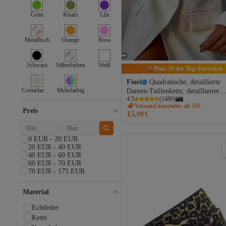
Grün
Khaki
Lila
Metallisch
Orange
Rosa
Schwarz
Silberfarben
Weiß
Platz 10 der Top-Favoriten
Fiori
Quadratische, detaillierte
Cremefarben
Mehrfarbig
Damen-Taillenkette, detaillierter
4.5
(
1480
)
Damen-Taillengürtel, Taillengürtel
Versand kostenlos ab 35€
Kleidergürtel, Rockgürtel
Preis
15,
99
€
0 EUR - 20 EUR
20 EUR - 40 EUR
40 EUR - 60 EUR
60 EUR - 70 EUR
70 EUR - 175 EUR
Material
Echtleder
Kette