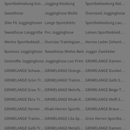
Sportbekleidung Große Größen
Jogging Kleidung
Sportbekleidung Naturfaser
Sweathose
Jogginghose Wolle
Oversized Jogginghose
Slim Fit Jogginghosen
Lange Sportshirts
Sportbekleidung Laufen
Sweathose Langgröße
Pvc Jogginghose
Leinen Sportbekleidung
Merino Sportbekleidung
Oversize Trainingsanzug
Herren Leder Zehentrenner
Business Jogginghose
Sweathose Weites Bein
Jogger Zweiteiler
Gestreifte Jogginghose
Jogginghose Leo Print
GRIMELANGE Damen Sportbekleidung
GRIMELANGE Schwarz Trainingsanzüge
GRIMELANGE Orange Sportbekleidung
GRIMELANGE Dunkelblau Sport & Outdoors
GRIMELANGE Grün Trainingsanzüge
GRIMELANGE Trainingsanzüge
GRIMELANGE Gelb Sportbekleidung
GRIMELANGE Grau Trainingsanzüge
GRIMELANGE Mehrfarbig Trainingsanzüge
GRIMELANGE Beige Trainingsanzüge
GRIMELANGE Ekru Trainingsanzüge
GRIMELANGE Khaki Kleidung
GRIMELANGE Weiß Sportbekleidung
GRIMELANGE Herren Trainingsanzüge
Khaki Herren Sportbekleidung
GRIMELANGE Braun Trainingsanzüge
GRIMELANGE Trainingsanzug-Sets
GRIMELANGE Lila Sportbekleidung
Grün Herren Sportbekleidung
GRIMELANGE Gelb Trainingsanzüge
GRIMELANGE Metallisch Sportbekleidung
GRIMELANGE Damen Sport & Outdoors