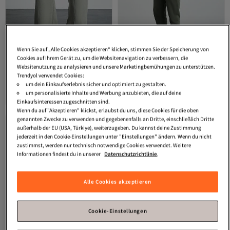
Wenn Sie auf „Alle Cookies akzeptieren“ klicken, stimmen Sie der Speicherung von
Cookies auf Ihrem Gerät zu, um die Websitenavigation zu verbessern, die
Websitenutzung zu analysieren und unsere Marketingbemühungen zu unterstützen.
GRIMELANGE
REENA Damen-
GRIMELANGE
Marshall Herren-
Trendyol verwendet Cookies:
Jogginghose aus 100 % Bio-
Trainingsanzug-Set aus Baumwolle,
um dein Einkaufserlebnis sicher und optimiert zu gestalten.
4.4
(
13
)
3.9
Versand Kostenlos
(
43
)
Baumwolle, gerippt, vorne offen,
Fleece-Innenseite, bestickt, Relaxed
Versand kostenlos ab 35€
Gratis Versand
um personalisierte Inhalte und Werbung anzubieten, die auf deine
Khaki
Khaki
13,
46,
Versand Kostenlos
08
€
68
€
Einkaufsinteressen zugeschnitten sind.
Wenn du auf "Akzeptieren" klickst, erlaubst du uns, diese Cookies für die oben
genannten Zwecke zu verwenden und gegebenenfalls an Dritte, einschließlich Dritte
außerhalb der EU (USA, Türkiye), weiterzugeben. Du kannst deine Zustimmung
jederzeit in den Cookie-Einstellungen unter "Einstellungen" ändern. Wenn du nicht
zustimmst, werden nur technisch notwendige Cookies verwendet. Weitere
Informationen findest du in unserer
Datenschutzrichtlinie
.
Alle Cookies akzeptieren
Cookie-Einstellungen