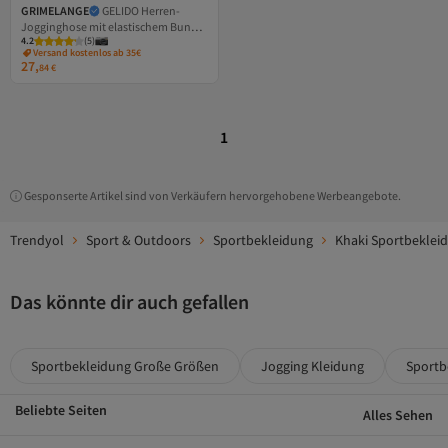
GRIMELANGE
GELIDO Herren-
Jogginghose mit elastischem Bund,
4.2
(
5
)
Bündchen am Bein und Kordelzug,
Versand kostenlos ab 35€
Kariokastich, bedruckt, Khaki
27,
84
€
1
Gesponserte Artikel sind von Verkäufern hervorgehobene Werbeangebote.
Trendyol
Sport & Outdoors
Sportbekleidung
Khaki Sportbeklei
Das könnte dir auch gefallen
Sportbekleidung Große Größen
Jogging Kleidung
Sportb
Beliebte Seiten
Alles Sehen