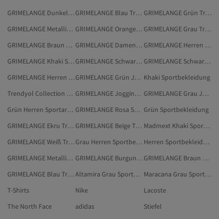
GRIMELANGE Dunkelblau Trainingsanzüge
GRIMELANGE Blau Trainingsanzüge
GRIMELANGE Grün Trainingsanzug-Sets
GRIMELANGE Metallisch Sport & Outdoors
GRIMELANGE Orange Trainingsanzüge
GRIMELANGE Grau Trainingsanzug-Sets
GRIMELANGE Braun Sport & Outdoors
GRIMELANGE Damen Trainingsanzüge
GRIMELANGE Herren Trainingsanzug-Sets
GRIMELANGE Khaki Sport & Outdoors
GRIMELANGE Schwarz Jogginghosen
GRIMELANGE Schwarz Trainingsanzug-Sets
GRIMELANGE Herren Jogginghosen
GRIMELANGE Grün Jogginghosen
Khaki Sportbekleidung
Trendyol Collection Khaki Sportbekleidung
GRIMELANGE Jogginghosen
GRIMELANGE Grau Jogginghosen
Grün Herren Sportarten
GRIMELANGE Rosa Sportbekleidung
Grün Sportbekleidung
GRIMELANGE Ekru Trainingsanzug-Sets
GRIMELANGE Beige Trainingsanzug-Sets
Madmext Khaki Sportbekleidung
GRIMELANGE Weiß Trainingsanzüge
Grau Herren Sportbekleidung
Herren Sportbekleidung
GRIMELANGE Metallisch Trainingsanzüge
GRIMELANGE Burgundrot Sport & Outdoors
GRIMELANGE Braun Trainingsanzug-Sets
GRIMELANGE Blau Trainingsanzug-Sets
Altamira Grau Sportbekleidung
Maracana Grau Sportbekleidung
T-Shirts
Nike
Lacoste
The North Face
adidas
Stiefel