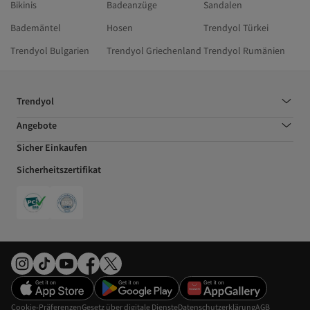
Bikinis
Badeanzüge
Sandalen
Bademäntel
Hosen
Trendyol Türkei
Trendyol Bulgarien
Trendyol Griechenland
Trendyol Rumänien
Trendyol
Angebote
Sicher Einkaufen
Sicherheitszertifikat
Cookie-Präferenzen
Gesetz über digitale Dienste
Datenschutzerklärung
AGB