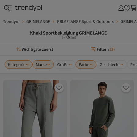
Trendyol
GRIMELANGE
GRIMELANGE Sport & Outdoors
GRIMELA
Khaki Sportbekleidung
GRIMELANGE
7+ Artikel
Wichtigste zuerst
Filtern
(
3
)
Kategorie
Marke
Größe
Farbe
Geschlecht
Pre