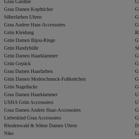
Grau Gardine
G
Grau Damen Kopftücher
G
Silberfarben Uhren
G
Grau Andere Haar-Accessoires
G
Grün Kleidung
R
Grün Damen Bijou-Ringe
G
Grün Handyhülle
S
Grün Damen Haarklammer
G
Grün Gepäck
G
Grau Damen Haarfarben
G
Grün Damen Modeschmuck-Fußkettchen
G
Grün Nagellacke
G
Grau Damen Haarklammer
U
USHA Grün Accessoires
U
Grau Damen Andere Haar-Accessoires
G
Liebeskind Grau Accessoires
G
Rhodenwald & Söhne Damen Uhren
D
Nike
L