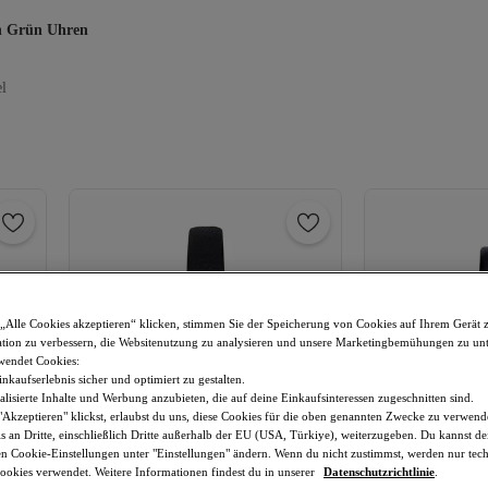
 Grün Uhren
el
„Alle Cookies akzeptieren“ klicken, stimmen Sie der Speicherung von Cookies auf Ihrem Gerät 
tion zu verbessern, die Websitenutzung zu analysieren und unsere Marketingbemühungen zu unt
wendet Cookies:
nkaufserlebnis sicher und optimiert zu gestalten.
lisierte Inhalte und Werbung anzubieten, die auf deine Einkaufsinteressen zugeschnitten sind.
Akzeptieren" klickst, erlaubst du uns, diese Cookies für die oben genannten Zwecke zu verwen
s an Dritte, einschließlich Dritte außerhalb der EU (USA, Türkiye), weiterzugeben. Du kannst 
den Cookie-Einstellungen unter "Einstellungen" ändern. Wenn du nicht zustimmst, werden nur tec
okies verwendet. Weitere Informationen findest du in unserer
Datenschutzrichtlinie
.