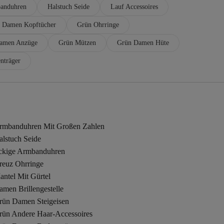
banduhren
Halstuch Seide
Lauf Accessoires
 Damen Kopftücher
Grün Ohrringe
amen Anzüge
Grün Mützen
Grün Damen Hüte
nträger
rmbanduhren Mit Großen Zahlen
alstuch Seide
ckige Armbanduhren
reuz Ohrringe
ntel Mit Gürtel
men Brillengestelle
rün Damen Steigeisen
rün Andere Haar-Accessoires