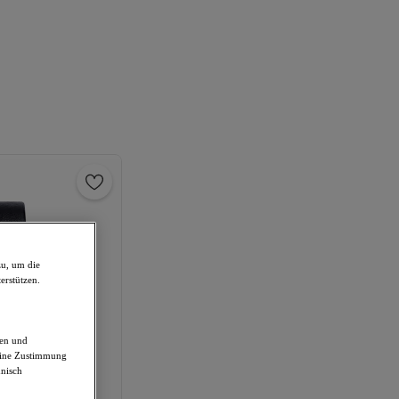
zu, um die
erstützen.
den und
deine Zustimmung
hnisch