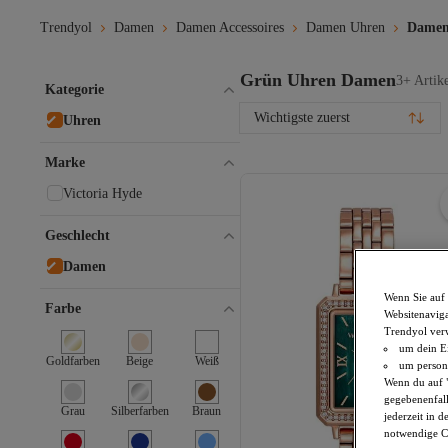
Trendyol
Damen
Damen Accessoires
Damen Uhren
Damen
Grün Uhren Damen
3+ Artik
Kategorie
Wichtigste zuerst
Uhren
Marke
Victoria Hyde
Geschlecht
Damen
Wenn Sie auf 
Farbe
Websitenaviga
Trendyol ver
um dein Ei
Goldfarben
Beige
Weiß
um persona
Wenn du auf "
gegebenenfall
Grau
Silberfarben
Braun
jederzeit in 
notwendige Co