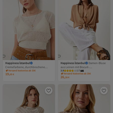
Happiness İstanbul
Happiness İstanbul
Damen-Bluse
Cremefarbene, durchbrochene
aus Leinen mit Biscuit-
Versand kostenlos ab 35€
3.8
(
17
)
Sommer-Crop-Strickbluse für Damen
Bindungsdetail MX00151
19,
Versand kostenlos ab 35€
05
€
ZA00076
26,
28
€