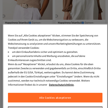
Happiness İstanbul
Damen-
Happiness İstanbul
Damen-
Strickbluse mit quadratischem
Strickbluse in Dunkelbeige mit
4.2
(
216
)
4.2
(
217
)
Kragen in Beige, DD01200
elastischen Ballonärmeln und
Versand kostenlos ab 35€
Versand kostenlos ab 35€
sandfarbenem Muster FF00154
Wenn Sie auf „Alle Cookies akzeptieren“ klicken, stimmen Sie der Speicherung von
12,
17,
06
€
81
€
Cookies auf Ihrem Gerät zu, um die Websitenavigation zu verbessern, die
Websitenutzung zu analysieren und unsere Marketingbemühungen zu unterstützen.
Trendyol verwendet Cookies:
um dein Einkaufserlebnis sicher und optimiert zu gestalten.
um personalisierte Inhalte und Werbung anzubieten, die auf deine
Einkaufsinteressen zugeschnitten sind.
Wenn du auf "Akzeptieren" klickst, erlaubst du uns, diese Cookies für die oben
genannten Zwecke zu verwenden und gegebenenfalls an Dritte, einschließlich Dritte
außerhalb der EU (USA, Türkiye), weiterzugeben. Du kannst deine Zustimmung
jederzeit in den Cookie-Einstellungen unter "Einstellungen" ändern. Wenn du nicht
zustimmst, werden nur technisch notwendige Cookies verwendet. Weitere
Informationen findest du in unserer
Datenschutzrichtlinie
.
Alle Cookies akzeptieren