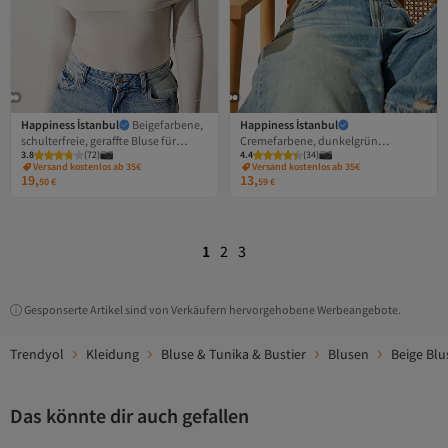
Happiness İstanbul
Beigefarbene,
Happiness İstanbul
schulterfreie, geraffte Bluse für
Cremefarbene, dunkelgrün
3.8
(
72
)
4.4
(
34
)
Damen FF00161
gemusterte, kurz geschnittene
Versand kostenlos ab 35€
Versand kostenlos ab 35€
Strickbluse mit Stehkragen für
19,
13,
50
€
59
€
Damen NJ00136
1
2
3
Gesponserte Artikel sind von Verkäufern hervorgehobene Werbeangebote.
Trendyol
Kleidung
Bluse & Tunika & Bustier
Blusen
Beige Blu
Das könnte dir auch gefallen