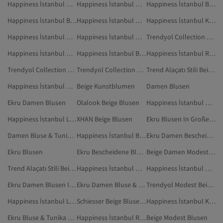
Happiness İstanbul Weiß Bluse & Tunika & Bustier
Happiness İstanbul Gelb Bluse & Tunika & Bustier
Happiness İstanbul Braun Bluse & Tunika & Bustier
Happiness İstanbul Blau Bluse & Tunika & Bustier
Happiness İstanbul Grün Bluse & Tunika & Bustier
Happiness İstanbul Khaki Bluse & Tunika & Bustier
Happiness İstanbul Dunkelblau Bluse & Tunika & Bustier
Happiness İstanbul Grau Blusen
Trendyol Collection Cremefarben Blusen
Happiness İstanbul Orange Bluse & Tunika & Bustier
Happiness İstanbul Beige Kleidung
Happiness İstanbul Rosa Blusen
Trendyol Collection Beige Bluse & Tunika & Bustier
Trendyol Collection Cremefarben Bluse & Tunika & Bustier
Trend Alaçatı Stili Beige Blusen
Happiness İstanbul Metallisch Bluse & Tunika & Bustier
Beige Kunstblumen
Damen Blusen
Ekru Damen Blusen
Olalook Beige Blusen
Happiness İstanbul Grau Bluse & Tunika & Bustier
Happiness İstanbul Lila Blusen
XHAN Beige Blusen
Ekru Blusen In Großen Größen
Damen Bluse & Tunika & Bustier
Happiness İstanbul Burgundrot Blusen
Ekru Damen Bescheidene Blusen
Ekru Blusen
Ekru Bescheidene Blusen
Beige Damen Modest Blusen
Trend Alaçatı Stili Beige Bluse & Tunika & Bustier
Happiness İstanbul Metallisch Blusen
Happiness İstanbul Damen Kleidung
Ekru Damen Blusen In Großen Größen
Ekru Damen Bluse & Tunika & Bustier
Trendyol Modest Beige Modest Blusen
Happiness İstanbul Lila Bluse & Tunika & Bustier
Schiesser Beige Bluse & Tunika & Bustier
Happiness İstanbul Kleidung
Ekru Bluse & Tunika & Bustier
Happiness İstanbul Rosa Bluse & Tunika & Bustier
Beige Modest Blusen