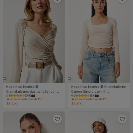
Happiness İstanbul
Happiness İstanbul
Cremefarbene
Cremefarbene, elastische Sandy-
Damen-Strickbluse mit
3.9
(
208
)
4.0
(
65
)
Strickbluse mit Ballonärmeln für
quadratischem Kragen, gerafft,
Versand kostenlos ab 35€
Versand kostenlos ab 35€
Damen FF00154
sandfarben, BF00049
12,
13,
71
€
37
€