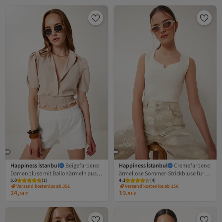
Happiness İstanbul
Beigefarbene
Happiness İstanbul
Cremefarbene
Damenbluse mit Ballonärmeln aus
ärmellose Sommer-Strickbluse für
5.0
(
1
)
4.3
(
4
)
Leinen, kurz geschnitten, TP00081
Damen MT00157
Versand kostenlos ab 35€
Versand kostenlos ab 35€
24,
19,
34
€
51
€