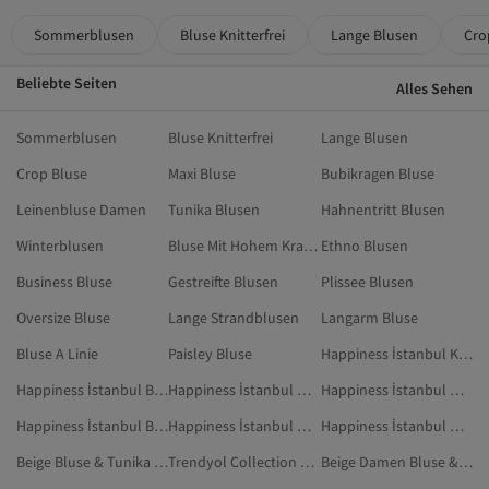
Sommerblusen
Bluse Knitterfrei
Lange Blusen
Cro
Beliebte Seiten
Alles Sehen
Sommerblusen
Bluse Knitterfrei
Lange Blusen
Crop Bluse
Maxi Bluse
Bubikragen Bluse
Leinenbluse Damen
Tunika Blusen
Hahnentritt Blusen
Winterblusen
Bluse Mit Hohem Kragen
Ethno Blusen
Business Bluse
Gestreifte Blusen
Plissee Blusen
Oversize Bluse
Lange Strandblusen
Langarm Bluse
Bluse A Linie
Paisley Bluse
Happiness İstanbul Khaki Blusen
Happiness İstanbul Blau Blusen
Happiness İstanbul Grün Blusen
Happiness İstanbul Orange Blusen
Happiness İstanbul Braun Blusen
Happiness İstanbul Dunkelblau Blusen
Happiness İstanbul Mehrfarbig Bluse & Tunika & Bustier
Beige Bluse & Tunika & Bustier
Trendyol Collection Beige Blusen
Beige Damen Bluse & Tunika & Bustier