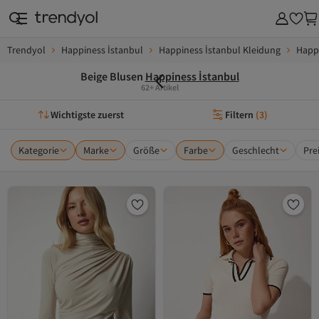
Trendyol
Happiness İstanbul
Happiness İstanbul Kleidung
Happi
Beige Blusen
Happiness İstanbul
62+ Artikel
Wichtigste zuerst
Filtern
(
3
)
Kategorie
Marke
Größe
Farbe
Geschlecht
Pre