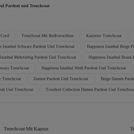
bul Pardesü und Trenchcoat
 Cord
Trenchcoat Mit Reißverschluss
Karierter Trenchcoat
s İstanbul Schwarz Pardesü Und Trenchcoat
Happiness İstanbul Beige 
İstanbul Mehrfarbig Pardesü Und Trenchcoat
Happiness İstanbul Braun
hwarz Trenchcoat
Happiness İstanbul Weiß Pardesü Und Trenchcoat
e Trenchcoat
Damen Pardesü Und Trenchcoat
Beige Damen Parde
esü Und Trenchcoat
Trendyol Collection Damen Pardesü Und Trenchcoa
Trenchcoat Mit Kapuze
T