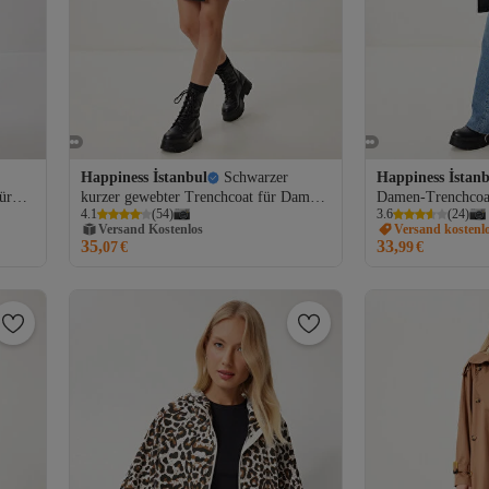
Happiness İstanbul
Schwarzer
Happiness İstan
Versand Kostenlos
ür
kurzer gewebter Trenchcoat für Damen
Damen-Trenchcoat
Gratis Versand
4.1
(
54
)
3.6
(
24
)
mit Gürtel GP00027
Kragen und Gürtel
Versand Kostenlos
Versand kostenl
DD01374
35,
33,
07
€
99
€