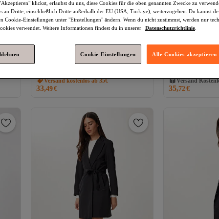
Akzeptieren" klickst, erlaubst du uns, diese Cookies für die oben genannten Zwecke zu verwen
s an Dritte, einschließlich Dritte außerhalb der EU (USA, Türkiye), weiterzugeben. Du kannst 
den Cookie-Einstellungen unter "Einstellungen" ändern. Wenn du nicht zustimmst, werden nur tec
okies verwendet. Weitere Informationen findest du in unserer
Datenschutzrichtlinie
.
ablehnen
Cookie-Einstellungen
Alle Cookies akzeptieren
ner
Happiness İstanbul
Schwarzer
Happiness İstan
Versand Kostenl
higem
Damen-Trenchcoat aus Kunstleder mit
zweireihiger Dam
Gratis Versand
4.2
(
250
)
4.1
(
68
)
zweireihigem Kragen und kurzem
Kragen und Gürt
Versand kostenlos ab 35€
Versand Kostenl
Schnitt RV00156
33,
35,
49
€
72
€