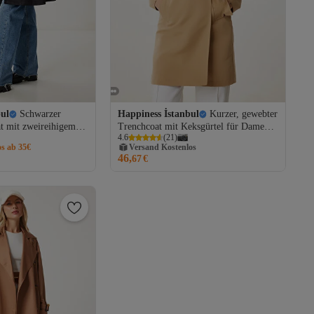
bul
Schwarzer
Happiness İstanbul
Kurzer, gewebter
Versand Kostenlos
 mit zweireihigem
Trenchcoat mit Keksgürtel für Damen
Gratis Versand
4.6
(
21
)
 für die Saison
GP00027
os ab 35€
Versand Kostenlos
46,
67
€