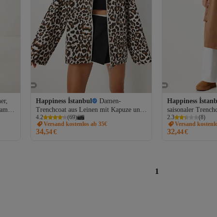
er,
Happiness İstanbul
Damen-
Happiness İstan
Damen
Trenchcoat aus Leinen mit Kapuze und
saisonaler Trench
4.2
(
69
)
2.3
(
8
)
Leopardenmuster in Weiß und Braun
Schnallengürtel 
Versand kostenlos ab 35€
Versand kostenl
SA00032
34,
32,
54
€
44
€
1