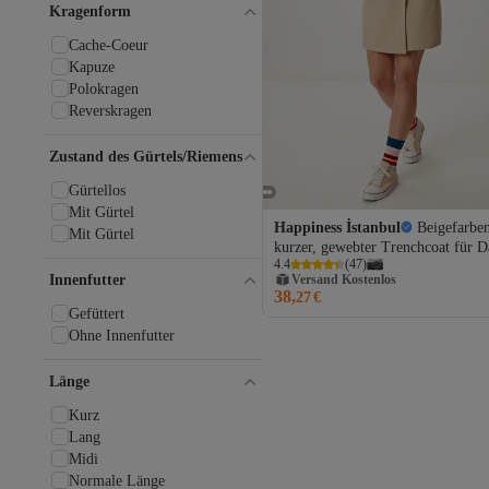
MISS IPEKYOL
Kragenform
Mizalle
ModaMihram
Cache-Coeur
myMo
Kapuze
Noa Noa
Polokragen
Noisy May
Reverskragen
Oksit
ONLY
Zustand des Gürtels/Riemens
Perspective
Gürtellos
Pieces
Mit Gürtel
Quzu
Happiness İstanbul
Beigefarben
Mit Gürtel
Ragwear
Versand Kostenlos
kurzer, gewebter Trenchcoat für 
Gratis Versand
Sateen
4.4
(
47
)
mit Gürtel GP00027
Versand Kostenlos
Innenfutter
Şimal
38,
27
€
STONE HARBOUR
Gefüttert
Suud Collection
Ohne Innenfutter
Tesettür Dünyası
Tom Tailor Denim
Länge
Tommy Hilfiger
Touche Prive
Kurz
Trend Alaçatı Stili
Lang
USHA
Midi
VEGENZE
Normale Länge