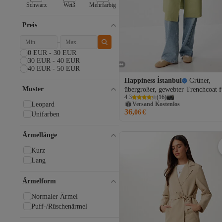
Delpino
Schwarz
Weiß
Mehrfarbig
Dilvin
FACETTE
Preis
Faina
Fila
0 EUR - 30 EUR
Fulla Moda
30 EUR - 40 EUR
Fullamoda
40 EUR - 50 EUR
Guess
Happiness İstanbul
Grüner,
HAKKE
Versand Kostenlos
Muster
übergroßer, gewebter Trenchcoat f
hazelin
Gratis Versand
4.3
(
16
)
Damen von Çağla FG00054
Hiccup
Leopard
Versand Kostenlos
36,
06
€
InStyle
Unifarben
İpekyol
it's basic
Ärmellänge
Jamila
Kurz
Juste Studio
Lang
Lacoste
Lovelyİstanbul
Ärmelform
Madmext
MANGO
Normaler Ärmel
MANGO Man
Puff-/Rüschenärmel
Mavi