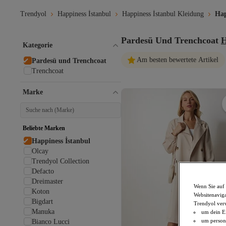
Trendyol
Happiness İstanbul
Happiness İstanbul Kleidung
Hap
Pardesü Und Trenchcoat
H
Kategorie
Am besten bewertete Artikel
Pardesü und Trenchcoat
Trenchcoat
Marke
Beliebte Marken
Happiness İstanbul
Olcay
Trendyol Collection
Defacto
Dreimaster
Wenn Sie auf 
Koton
Websitenaviga
Bigdart
Trendyol ver
Manuka
um dein Ei
um persona
Bianco Lucci