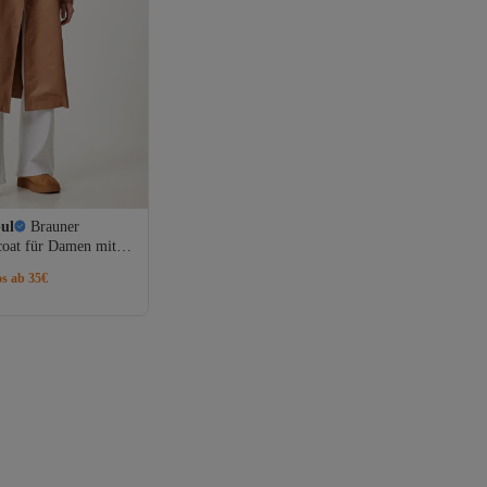
bul
Brauner
coat für Damen mit
FN03292
os ab 35€