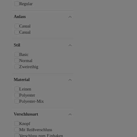
VOLT CLOTHİNG
Regular
YAS.
ZF BUTİK
Anlass
Casual
Casual
Stil
Basic
Normal
Zweireihig
Material
Leinen
Polyester
Polyester-Mix
Verschlussart
Knopf
Mit Reißverschluss
Verschluss zum Einhaken