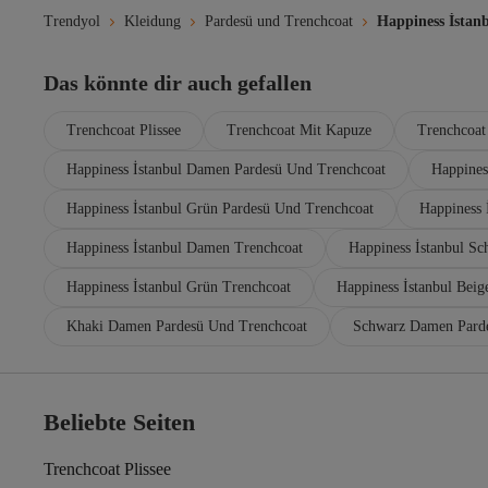
Trendyol
Kleidung
Pardesü und Trenchcoat
Happiness İstan
Das könnte dir auch gefallen
Trenchcoat Plissee
Trenchcoat Mit Kapuze
Trenchcoat
Happiness İstanbul Damen Pardesü Und Trenchcoat
Happines
Happiness İstanbul Grün Pardesü Und Trenchcoat
Happiness 
Happiness İstanbul Damen Trenchcoat
Happiness İstanbul Sc
Happiness İstanbul Grün Trenchcoat
Happiness İstanbul Beig
Khaki Damen Pardesü Und Trenchcoat
Schwarz Damen Pard
Beliebte Seiten
Trenchcoat Plissee