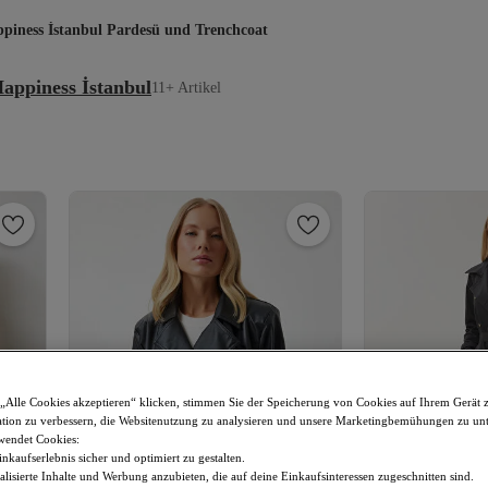
piness İstanbul Pardesü und Trenchcoat
appiness İstanbul
11+ Artikel
„Alle Cookies akzeptieren“ klicken, stimmen Sie der Speicherung von Cookies auf Ihrem Gerät 
tion zu verbessern, die Websitenutzung zu analysieren und unsere Marketingbemühungen zu unt
wendet Cookies:
nkaufserlebnis sicher und optimiert zu gestalten.
lisierte Inhalte und Werbung anzubieten, die auf deine Einkaufsinteressen zugeschnitten sind.