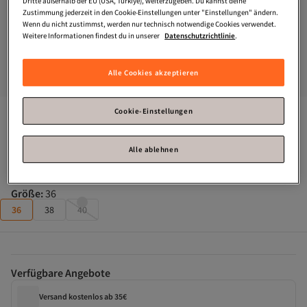
Dritte außerhalb der EU (USA, Türkiye), weiterzugeben. Du kannst deine
Zustimmung jederzeit in den Cookie-Einstellungen unter "Einstellungen" ändern.
Wenn du nicht zustimmst, werden nur technisch notwendige Cookies verwendet.
Weitere Informationen findest du in unserer
Datenschutzrichtlinie
.
Alle Cookies akzeptieren
Cookie-Einstellungen
Happiness İstanbul
Schwarze Shalwar-Hose aus 
Leinenviskose mit Taschen für Damen CV00001
Alle ablehnen
Zahle deine Rechnung innerhalb von 30 Tagen – kostenfrei.
Größe
:
36
36
38
40
Verfügbare Angebote
Versand kostenlos ab 35€