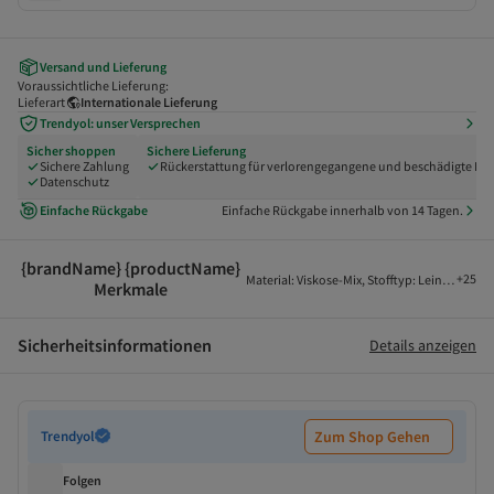
Versand und Lieferung
Voraussichtliche Lieferung:
Lieferart
Internationale Lieferung
Trendyol: unser Versprechen
Sicher shoppen
Sichere Lieferung
Sichere Zahlung
Rückerstattung für verlorengegangene und beschädigte Pak
Datenschutz
Einfache Rückgabe
Einfache Rückgabe innerhalb von 14 Tagen.
{brandName} {productName}
+
25
Material
:
Viskose-Mix
,
Stofftyp
:
Leinen
,
Bein
Merkmale
Sicherheitsinformationen
Details anzeigen
Trendyol
Zum Shop Gehen
Folgen