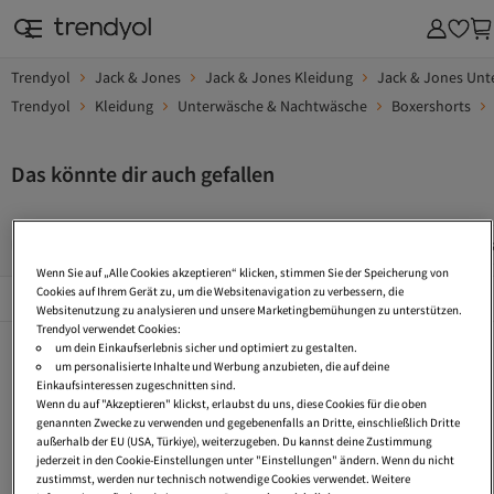
Trendyol
Jack & Jones
Jack & Jones Kleidung
Jack & Jones Un
Trendyol
Kleidung
Unterwäsche & Nachtwäsche
Boxershorts
Das könnte dir auch gefallen
Boxershorts 10Er Pack
Boxershorts 30Er Pack
Boxershorts
Wenn Sie auf „Alle Cookies akzeptieren“ klicken, stimmen Sie der Speicherung von
Beliebte Seiten
Cookies auf Ihrem Gerät zu, um die Websitenavigation zu verbessern, die
Alles Sehen
Websitenutzung zu analysieren und unsere Marketingbemühungen zu unterstützen.
Trendyol verwendet Cookies:
Boxershorts 10Er Pack
Boxershorts 30Er Pack
Boxershorts Mit Spitze
um dein Einkaufserlebnis sicher und optimiert zu gestalten.
um personalisierte Inhalte und Werbung anzubieten, die auf deine
Seiden Boxershorts
Box Boxershorts
Lauf Boxershorts
Einkaufsinteressen zugeschnitten sind.
Wenn du auf "Akzeptieren" klickst, erlaubst du uns, diese Cookies für die oben
Boxer Jogginghose
Boxer Handschuhe
Nylon Boxershorts
genannten Zwecke zu verwenden und gegebenenfalls an Dritte, einschließlich Dritte
außerhalb der EU (USA, Türkiye), weiterzugeben. Du kannst deine Zustimmung
Boxershorts 4Xl
Boxershorts 5Xl
Microfaser Boxershorts
jederzeit in den Cookie-Einstellungen unter "Einstellungen" ändern. Wenn du nicht
zustimmst, werden nur technisch notwendige Cookies verwendet. Weitere