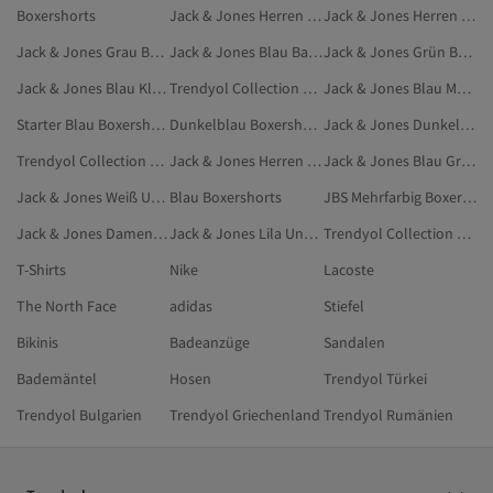
Boxershorts
Jack & Jones Herren Mützen
Jack & Jones Herren Kleidung
Jack & Jones Grau Badeshorts
Jack & Jones Blau Bastelbedarf
Jack & Jones Grün Badeanzüge
Jack & Jones Blau Kleidung
Trendyol Collection Blau Boxershorts
Jack & Jones Blau Mützen
Starter Blau Boxershorts
Dunkelblau Boxershorts
Jack & Jones Dunkelblau Kleidung
Trendyol Collection Dunkelblau Boxershorts
Jack & Jones Herren Hausbekleidung
Jack & Jones Blau Große Größen
Jack & Jones Weiß Unterwäsche & Nachtwäsche
Blau Boxershorts
JBS Mehrfarbig Boxershorts
Jack & Jones Damen Unterwäsche & Nachtwäsche
Jack & Jones Lila Unterwäsche & Nachtwäsche
Trendyol Collection Herren Boxershorts
T-Shirts
Nike
Lacoste
The North Face
adidas
Stiefel
Bikinis
Badeanzüge
Sandalen
Bademäntel
Hosen
Trendyol Türkei
Trendyol Bulgarien
Trendyol Griechenland
Trendyol Rumänien