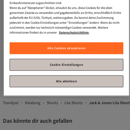
Einkaufsinteressen zugeschnitten sind.
Wenn du auf "Akzeptieren" klickst, erlaubst du uns, diese Cookies für die oben
genannten Zwecke zu verwenden und gegebenenfalls an Dritte, einschließlich Dritte
außerhalb der EU (USA, Türkiye), weiterzugeben. Du kannst deine Zustimmung
jederzeit in den Cookie-Einstellungen unter "Einstellungen" ändern. Wenn du nicht
zustimmst, werden nur technisch notwendige Cookies verwendet. Weitere
Informationen findest du in unserer
Datenschutzrichtlinie
.
Jack & Jones
Shorts Wide Leg Fit
Versand Kostenlos
Shorts
Gratis Versand
Alle Cookies akzeptieren
Versand Kostenlos
39,
99
€
Cookie-Einstellungen
1
Alle ablehnen
Gesponserte Artikel sind von Verkäufern hervorgehobene Werbeangebote.
Trendyol
Kleidung
Shorts
Lila Shorts
Jack & Jones Lila Short
Das könnte dir auch gefallen