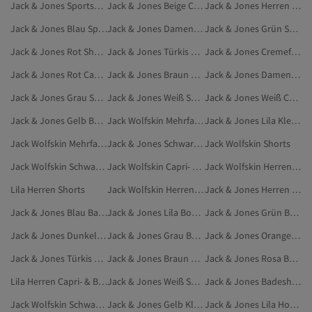
Jack & Jones Sportshorts
Jack & Jones Beige Capri- & Bermuda-Shorts
Jack & Jones Herren Sportshorts
Jack & Jones Blau Sportshorts
Jack & Jones Damen Capri- & Bermuda-Shorts
Jack & Jones Grün Sportshorts
Jack & Jones Rot Shorts
Jack & Jones Türkis Sportshorts
Jack & Jones Cremefarben Capri- & Bermuda-Shorts
Jack & Jones Rot Capri- & Bermuda-Shorts
Jack & Jones Braun Sportshorts
Jack & Jones Damen Shorts
Jack & Jones Grau Sportshorts
Jack & Jones Weiß Shorts
Jack & Jones Weiß Capri- & Bermuda-Shorts
Jack & Jones Gelb Badeshorts
Jack Wolfskin Mehrfarbig Shorts
Jack & Jones Lila Kleidung
Jack Wolfskin Mehrfarbig Capri- & Bermuda-Shorts
Jack & Jones Schwarz Badeshorts
Jack Wolfskin Shorts
Jack Wolfskin Schwarz Capri- & Bermuda-Shorts
Jack Wolfskin Capri- & Bermuda-Shorts
Jack Wolfskin Herren Shorts
Lila Herren Shorts
Jack Wolfskin Herren Capri- & Bermuda-Shorts
Jack & Jones Herren Badeshorts
Jack & Jones Blau Badeshorts
Jack & Jones Lila Boxershorts
Jack & Jones Grün Badeshorts
Jack & Jones Dunkelblau Badeshorts
Jack & Jones Grau Badeshorts
Jack & Jones Orange Badeshorts
Jack & Jones Türkis Badeshorts
Jack & Jones Braun Badeshorts
Jack & Jones Rosa Badeshorts
Lila Herren Capri- & Bermuda-Shorts
Jack & Jones Weiß Sportshorts
Jack & Jones Badeshorts
Jack Wolfskin Schwarz Shorts
Jack & Jones Gelb Kleidung
Jack & Jones Lila Hosen