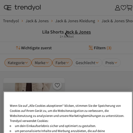
Trendyol
Jack & Jones
Jack & Jones Kleidung
Jack & Jones Sho
Lila Shorts
Jack & Jones
1+ Artikel
Wichtigste zuerst
Filtern
(
3
)
Kategorie
Marke
Farbe
Geschlecht
Preis
Wenn Sie auf „Alle Cookies akzeptieren“ klicken, stimmen Sie der Speicherung von
Cookies auf Ihrem Gerät zu, um die Websitenavigation zu verbessern, die
Websitenutzung zu analysieren und unsere Marketingbemühungen zu unterstützen.
Trendyol verwendet Cookies:
um dein Einkaufserlebnis sicher und optimiert zu gestalten.
um personalisierte Inhalte und Werbung anzubieten, die auf deine