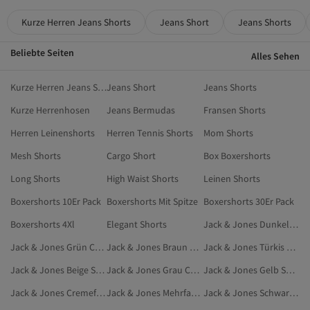
Kurze Herren Jeans Shorts
Jeans Short
Jeans Shorts
Beliebte Seiten
Alles Sehen
Kurze Herren Jeans Shorts
Jeans Short
Jeans Shorts
Kurze Herrenhosen
Jeans Bermudas
Fransen Shorts
Herren Leinenshorts
Herren Tennis Shorts
Mom Shorts
Mesh Shorts
Cargo Short
Box Boxershorts
Long Shorts
High Waist Shorts
Leinen Shorts
Boxershorts 10Er Pack
Boxershorts Mit Spitze
Boxershorts 30Er Pack
Boxershorts 4Xl
Elegant Shorts
Jack & Jones Dunkelblau Capri- & Bermuda-Shorts
Jack & Jones Grün Capri- & Bermuda-Shorts
Jack & Jones Braun Capri- & Bermuda-Shorts
Jack & Jones Türkis Capri- & Bermuda-Shorts
Jack & Jones Beige Shorts
Jack & Jones Grau Capri- & Bermuda-Shorts
Jack & Jones Gelb Sportshorts
Jack & Jones Cremefarben Shorts
Jack & Jones Mehrfarbig Badeshorts
Jack & Jones Schwarz Sportshorts