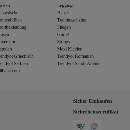
ocken
Leggings
eizwäsche
Blazer
onnenbrillen
Trainingsanzüge
portbekleidung
Fliegen
lusen
Gürtel
oxershorts
Strings
emden
Maxi Kleider
rendyol Griechisch
Trendyol Romanian
rendyol Serbien
Trendyol Saudi-Arabien
libaba.com
Sicher Einkaufen
Sicherheitszertifikat