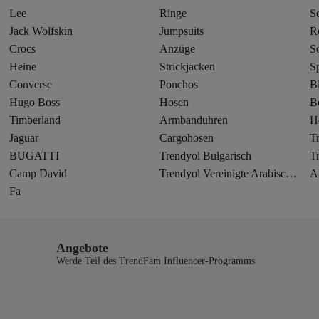
Lee
Ringe
S
Jack Wolfskin
Jumpsuits
R
Crocs
Anzüge
S
Heine
Strickjacken
S
Converse
Ponchos
B
Hugo Boss
Hosen
B
Timberland
Armbanduhren
H
Jaguar
Cargohosen
T
BUGATTI
Trendyol Bulgarisch
T
Camp David
Trendyol Vereinigte Arabische Emirate
A
Fa
Angebote
Werde Teil des TrendFam Influencer-Programms