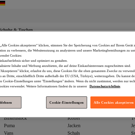
Schuhe & Taschen
„Alle Cookies akzeptieren“ klicken, stimmen Sie der Speicherung von Cookies auf Ihrem Gerät 
tion zu verbessern, die Websitenutzung zu analysieren und unsere Marketingbemühungen zu unt
wendet Cookies:
nkaufserlebnis sicher und optimiert zu gestalten.
lisierte Inhalte und Werbung anzubieten, die auf deine Einkaufsinteressen zugeschnitten sind.
Akzeptieren" klickst, erlaubst du uns, diese Cookies für die oben genannten Zwecke zu verwen
s an Dritte, einschließlich Dritte außerhalb der EU (USA, Türkiye), weiterzugeben. Du kannst 
den Cookie-Einstellungen unter "Einstellungen" ändern. Wenn du nicht zustimmst, werden nur tec
okies verwendet. Weitere Informationen findest du in unserer
Datenschutzrichtlinie
.
adidas
Winterjacken
K
ablehnen
Cookie-Einstellungen
Alle Cookies akzeptieren
Tommy Hilfiger
Mütze
Bi
Birkenstock
Koffer
T-
Puma
Jacken
J
Vans
Schals
Sw