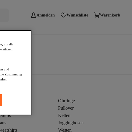
Anmelden
Wunschliste
Warenkorb
zu, um die
erstützen.
den und
deine Zustimmung
hnisch
leider
Ohrringe
kini
Pullover
Shirts
Ketten
eans
Jogginghosen
eatshirts
Westen