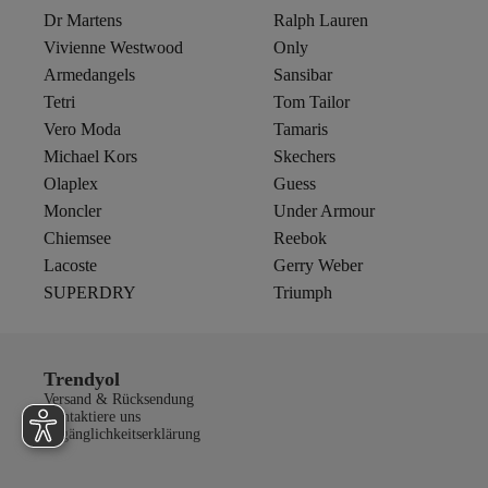
Dr Martens
Ralph Lauren
Vivienne Westwood
Only
Armedangels
Sansibar
Tetri
Tom Tailor
Vero Moda
Tamaris
Michael Kors
Skechers
Olaplex
Guess
Moncler
Under Armour
Chiemsee
Reebok
Lacoste
Gerry Weber
SUPERDRY
Triumph
Trendyol
Versand & Rücksendung
Kontaktiere uns
Zugänglichkeitserklärung