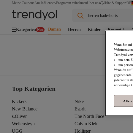
DE
Meine Coupons
Am Influencer-Programm teilnehmen
Über uns
Hilfe & Support
herren badeshorts
Damen
Kategorien
Herren
Kinder
Kosmetik
Neu
Wenn Sie auf 
Websitenaviga
Trendyol ver
um dein Ei
um persona
Wenn du auf "
gegebenenfall
jederzeit in 
notwendige Co
Top Kategorien
Kickers
Nike
Alle 
New Balance
Esprit
s.Oliver
The North Face
Wellensteyn
Calvin Klein
UGG
Hollister