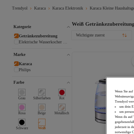
Trendyol
Karaca
Karaca Elektronik
Karaca Kleine Haushaltsg
Weiß Getränkezubereitun
Kategorie
Wichtigste zuerst
Getränkezubereitung
Elektrische Wasserkocher &
Heißwasserspender
Marke
Karaca
Philips
Farbe
Wenn Sie auf 
Websitenaviga
Grau
Silberfarben
Rot
Trendyol ver
um dein Ei
um persona
Rosa
Beige
Metallisch
Wenn du auf "
gegebenenfall
jederzeit in 
Schwarz
Weiß
notwendige Co