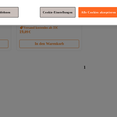
gten
Platz 5 der am häufigsten angezeigten
ablehnen
Cookie-Einstellungen
Alle Cookies akzeptieren
r,
Karaca
Homend Heatrow Cooltouch
Wasserkocher 1618UK, 1,7 l, 2200 W,
Weiß
Versand kostenlos ab 35€
19,
09
€
In den Warenkorb
1