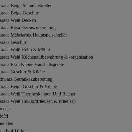
raca Beige Schneidebretter
araca Beige Geschirr
araca Weiß Decken
araca Rosa Essenszubereitung
raca Mehrfarbig Hauptspeisenteller
araca Geschirr
araca Weiß Heim & Möbel
araca Weiß Küchenaufbewahrung & -organisation
araca Ekru Kleine Haushaltsgeräte
araca Geschirr & Küche
chwarz Getränkezubereitung
araca Beige Geschirr & Küche
araca Weiß Thermoskannen Und Becher
raca Weiß Heißluftfriteusen & Friteusen
acoste
iefel
andalen
rendyol Türkei