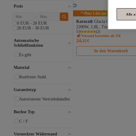
Preis
Platz 1 der am häufigsten angezei
Alle 
Karaca
Glacia Glas Wasserkoche
0 EUR - 20 EUR
2200W, 1,8L, Transparent
20 EUR - 30 EUR
5.0
(
2
)
Versand kostenlos ab 35€
24,
Automatische
32
€
Schließfunktion
In den Warenkorb
Es gibt
Material
Rostfreier Stahl
Garantietyp
Autorisierter Vertriebshändler
Buchse Typ
C / F
Versteckter Widerstand