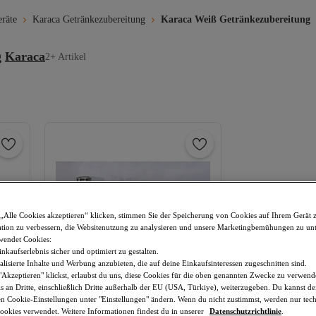
eräte
Karaca Getränkezubereitung
Karaca Weiß Getränkezubereitung
g
Karaca
2+ Artikel
„Alle Cookies akzeptieren“ klicken, stimmen Sie der Speicherung von Cookies auf Ihrem Gerät 
tion zu verbessern, die Websitenutzung zu analysieren und unsere Marketingbemühungen zu unt
wendet Cookies:
nkaufserlebnis sicher und optimiert zu gestalten.
lisierte Inhalte und Werbung anzubieten, die auf deine Einkaufsinteressen zugeschnitten sind.
Akzeptieren" klickst, erlaubst du uns, diese Cookies für die oben genannten Zwecke zu verwen
s an Dritte, einschließlich Dritte außerhalb der EU (USA, Türkiye), weiterzugeben. Du kannst 
den Cookie-Einstellungen unter "Einstellungen" ändern. Wenn du nicht zustimmst, werden nur tec
okies verwendet. Weitere Informationen findest du in unserer
Datenschutzrichtlinie
.