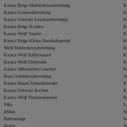
Karaca Beige Mahlzeitenzubereitung
Ka
Karaca Essenszubereitung
K
Karaca Schwarz Essenszubereitung
K
Karaca Beige Kochen
K
Karaca Weiß Toaster
Ka
Karaca Beige Kleine Haushaltsgeräte
K
Weiß Mahlzeitenzubereitung
K
Karaca Weiß Kaffeetassen
K
Karaca Weiß Elektronik
K
Karaca Silberfarben Geschirr
K
Rosa Getränkezubereitung
S
Karaca Braun Schneidebretter
K
Karaca Schwarz Kochen
K
Karaca Weiß Thermoskannen
Ka
Nike
L
adidas
St
Badeanzüge
S
Hosen
T