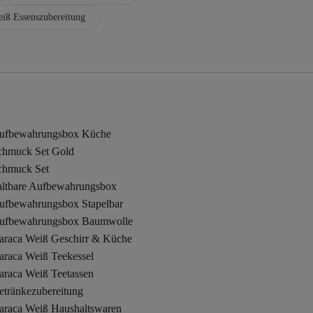
iß Essenszubereitung
ufbewahrungsbox Küche
chmuck Set Gold
chmuck Set
altbare Aufbewahrungsbox
ufbewahrungsbox Stapelbar
ufbewahrungsbox Baumwolle
araca Weiß Geschirr & Küche
araca Weiß Teekessel
araca Weiß Teetassen
etränkezubereitung
araca Weiß Haushaltswaren