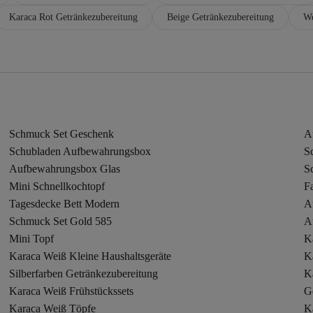
Karaca Rot Getränkezubereitung
Beige Getränkezubereitung
We
Schmuck Set Geschenk
A
Schubladen Aufbewahrungsbox
S
Aufbewahrungsbox Glas
S
Mini Schnellkochtopf
F
Tagesdecke Bett Modern
A
Schmuck Set Gold 585
A
Mini Topf
K
Karaca Weiß Kleine Haushaltsgeräte
K
Silberfarben Getränkezubereitung
K
Karaca Weiß Frühstückssets
G
Karaca Weiß Töpfe
K