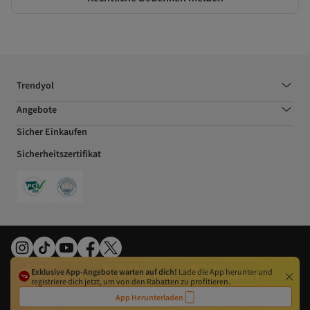
Trendyol
Angebote
Sicher Einkaufen
Sicherheitszertifikat
Exklusive App-Angebote warten auf dich!
Lade die App herunter und
registriere dich jetzt, um von den Rabatten zu profitieren.
Cookie-Präferenzen
Gesetz über digitale Dienste
Datenschutzerklärung
AGB
App Herunterladen
Impressum
Widerrufsrecht
EU-Behörden
Nutzungsbedingungen