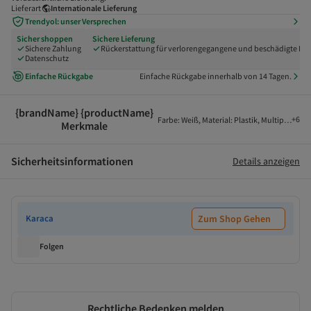
Lieferart
Internationale Lieferung
Trendyol: unser Versprechen
Sicher shoppen
Sichere Lieferung
Sichere Zahlung
Rückerstattung für verlorengegangene und beschädigte Pak
Datenschutz
Einfache Rückgabe
Einfache Rückgabe innerhalb von 14 Tagen.
{brandName} {productName}
+
6
Farbe
:
Weiß
,
Material
:
Plastik
,
Multipackung
Merkmale
Sicherheitsinformationen
Details anzeigen
Karaca
Zum Shop Gehen
Folgen
Rechtliche Bedenken melden