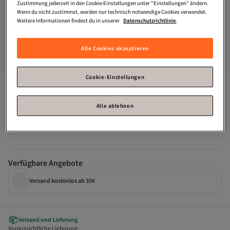
Zustimmung jederzeit in den Cookie-Einstellungen unter "Einstellungen" ändern.
Wenn du nicht zustimmst, werden nur technisch notwendige Cookies verwendet.
Weitere Informationen findest du in unserer
Datenschutzrichtlinie
.
Alle Cookies akzeptieren
Cookie-Einstellungen
Karaca
Massimo 3-teiliger Aufbewahrungsbehälter, 
transparent
Alle ablehnen
Zahle deine Rechnung innerhalb von 30 Tagen – kostenfrei.
Verfügbare Angebote
Versand kostenlos ab 35€
Versand und Lieferung
Voraussichtliche Lieferung: