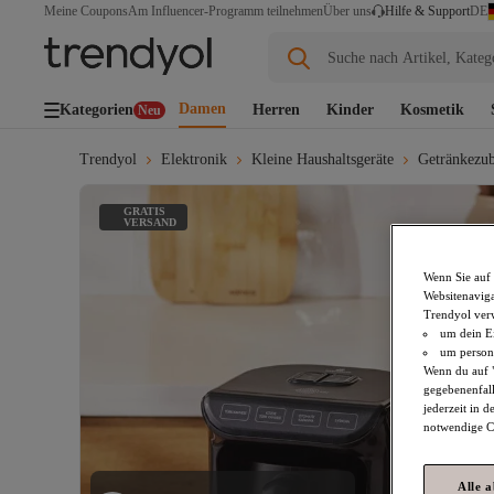
DE
Meine Coupons
Am Influencer-Programm teilnehmen
Über uns
Hilfe & Support
Suche nach Artikel, Kateg
Damen
Kategorien
Herren
Kinder
Kosmetik
Neu
Trendyol
Elektronik
Kleine Haushaltsgeräte
Getränkezub
GRATIS
VERSAND
Wenn Sie auf 
Websitenaviga
Trendyol ver
um dein Ei
um persona
Wenn du auf "
gegebenenfall
jederzeit in 
notwendige Co
Alle 