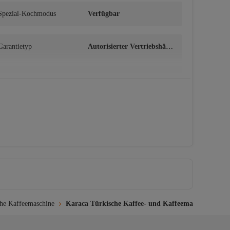
Spezial-Kochmodus
Verfügbar
Garantietyp
Autorisierter Vertriebshänd
ler
Spannung
220 - 240 V
che Kaffeemaschine
Karaca Türkische Kaffee- und Kaffeemaschine von 