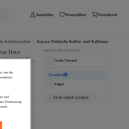
Anmelden
Wunschliste
Warenkorb
che Kaffeemaschine
Karaca Türkische Kaffee- und Kaffeemaschine von 
on Hatır 
VERFÜGBARE ANGEBOTE
mögen, viel 
Gratis Versand
zu, um die
Trendyol
erstützen.
Folgen
den und
ZUM SHOP GEHEN
deine Zustimmung
hnisch