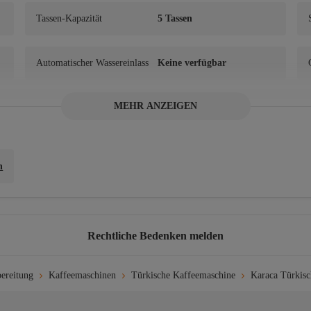
Tassen-Kapazität
5 Tassen
Automatischer Wassereinlass
Keine verfügbar
MEHR ANZEIGEN
Frequenz
50 Hz / 60 Hz
Merkmal
Automatisch
n
Rechtliche Bedenken melden
ereitung
Kaffeemaschinen
Türkische Kaffeemaschine
Karaca Türkis