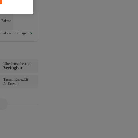
e Pakete
rhalb von 14 Tagen.
Überlaufsicherung
Verfügbar
Tassen-Kapazität
5 Tassen