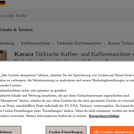
orie oder Marke
Schuhe & Taschen
ereitung
Kaffeemaschinen
Türkische Kaffeemaschine
Karaca Türkis
Karaca
Türkische Kaffee- und Kaffeemaschine v
Embrde, glänzend schwarz, 5 Tassen Fassungsver
Schaum
Noch keine Bewertungen.
„Alle Cookies akzeptieren“ klicken, stimmen Sie der Speicherung von Cookies auf Ihrem Gerät 
46,
71
€
tion zu verbessern, die Websitenutzung zu analysieren und unsere Marketingbemühungen zu unt
(inkl. MwSt)
wendet Cookies:
nkaufserlebnis sicher und optimiert zu gestalten.
lisierte Inhalte und Werbung anzubieten, die auf deine Einkaufsinteressen zugeschnitten sind.
Akzeptieren" klickst, erlaubst du uns, diese Cookies für die oben genannten Zwecke zu verwen
Ausverkauft!
s an Dritte, einschließlich Dritte außerhalb der EU (USA, Türkiye), weiterzugeben. Du kannst 
den Cookie-Einstellungen unter "Einstellungen" ändern. Wenn du nicht zustimmst, werden nur tec
okies verwendet. Weitere Informationen findest du in unserer
Datenschutzrichtlinie
.
Versand und Lieferung kostenlos
ablehnen
Cookie-Einstellungen
Alle Cookies akzeptieren
Voraussichtliche Lieferung: