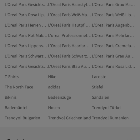
L'Oreal Paris Gesichtstoner
L'Oreal Paris Haarstyling-Cremes Und -Wachse
L'Oreal Paris Grau Make-up
L'Oreal Paris Rosa Lippen-Make-up
L'Oreal Paris Weiß Mascaras
L'Oreal Paris Weiß Lippen-Make-up
L'Oreal Paris Herren Beauty
L'Oreal Paris Hautpflege
L'Oreal Paris Augenbehandlungen
L'Oreal Paris Rot Make-up
L'oreal Professionnel Haargels
L'Oreal Paris Mehrfarbig Augen-Make-up
L'Oreal Paris Lippenstifte
L'Oreal Paris Haarfarben
L'Oreal Paris Cremefarben Augen-Make-up
L'Oreal Paris Schwarz Augen-Make-up
L'Oreal Paris Schwarz Mascaras
L'Oreal Paris Grau Augen-Make-up
L'Oreal Paris Gesichtscremes
L'Oreal Paris Blau Augen-Make-up
L'Oreal Paris Rosa Lidschatten
T-Shirts
Nike
Lacoste
The North Face
adidas
Stiefel
Bikinis
Badeanzüge
Sandalen
Bademäntel
Hosen
Trendyol Türkei
Trendyol Bulgarien
Trendyol Griechenland
Trendyol Rumänien