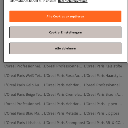
Basic Kosmetik
Gesichtscreme Ohne Alkohol
Body Lotion With Glycolic Acid
Informationen findest du in unserer
Datenschutzrichtlinie
.
Ölfreie Gesichtscreme
Gel Highlighter
Gesichtscreme Empfindliche Haut
Alle Cookies akzeptieren
Bodylotion Als Spray
Gesichtscreme Mit Lsf 30
L'oreal Professionnel Gelb Beauty
L'Oreal Paris Cremefarben Beauty
L'Oreal Paris Rot Beauty
L'Oreal Paris Augen-Make-up
Cookie-Einstellungen
L'oreal Professionnel Weiß Beauty
L'Oreal Paris Schwarz Make-up
L'Oreal Paris Foundations
L'oreal Professionnel Mehrfarbig Beauty
L'Oreal Paris Weiß Augen-Make-up
L'Oreal Paris Beige Make-up
Alle ablehnen
L'Oreal Paris Braun Make-up
L'Oreal Paris Dunkelblau Beauty
L'Oreal Paris Mehrfarbig Make-up
L'oreal Professionnel Damen Beauty
L'oreal Professionnel Braun Beauty
L'Oreal Paris Kajalstifte
L'Oreal Paris Weiß Teint-Make-up
L'Oreal Paris Rosa Augen-Make-up
L'Oreal Paris Haarstylingprodukte
L'Oreal Paris Gelb Augen-Make-up
L'Oreal Paris Mehrfarbig Teint-Make-up
L'oreal Professionnel
L'Oreal Paris Beige Teint-Make-up
L'Oreal Paris Cremefarben Make-up
L'Oreal Paris Braun Augen-Make-up
L'oreal Professionnel Haarstylingprodukte
L'Oreal Paris Mehrfarbig Rouges
L'Oreal Paris Lippen-Make-up
L'Oreal Paris Blau Make-up
L'Oreal Paris Metallisch Beauty
L'Oreal Paris Lipgloss
L'Oreal Paris Lidschatten
L'Oreal Paris Shampoos
L'Oreal Paris BB- & CC-Cremes