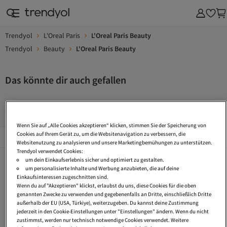
Trendyol
L'Oreal Paris
L'Oreal Paris Beauty
Trendyol
Beauty
L'Oreal Paris Beauty
Das könnte dir auch gefallen
Tiegel Kosmetik
Nos Kosmetik
Koreanische Kosmetik
Wenn Sie auf „Alle Cookies akzeptieren“ klicken, stimmen Sie der Speicherung von
Beliebte Seiten
Cookies auf Ihrem Gerät zu, um die Websitenavigation zu verbessern, die
Alles Sehen
Websitenutzung zu analysieren und unsere Marketingbemühungen zu unterstützen.
Trendyol verwendet Cookies:
Tiegel Kosmetik
Nos Kosmetik
Koreanische Kosmetik
um dein Einkaufserlebnis sicher und optimiert zu gestalten.
um personalisierte Inhalte und Werbung anzubieten, die auf deine
Vegane Kosmetik
Carmen Kosmetik
Cream Foundation
Einkaufsinteressen zugeschnitten sind.
Wenn du auf "Akzeptieren" klickst, erlaubst du uns, diese Cookies für die oben
Korean Body Lotions
Concealer Spf 50
Bodylotion Ohne Mineralöl Und Parabene
genannten Zwecke zu verwenden und gegebenenfalls an Dritte, einschließlich Dritte
außerhalb der EU (USA, Türkiye), weiterzugeben. Du kannst deine Zustimmung
Arganöl Körperpflege
Cream Highlighter
Anti Age Bodylotion
jederzeit in den Cookie-Einstellungen unter "Einstellungen" ändern. Wenn du nicht
zustimmst, werden nur technisch notwendige Cookies verwendet. Weitere