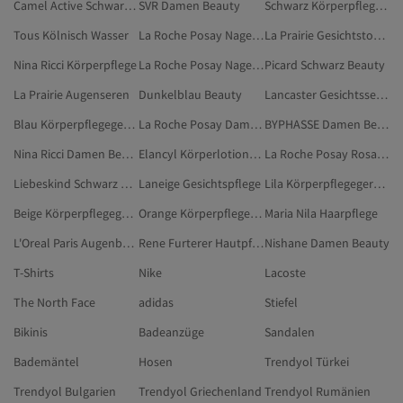
Camel Active Schwarz Beauty
SVR Damen Beauty
Schwarz Körperpflegegeräte
Tous Kölnisch Wasser
La Roche Posay Nagellacke & Nagellackentferner
La Prairie Gesichtstoner
Nina Ricci Körperpflege
La Roche Posay Nagellacke
Picard Schwarz Beauty
La Prairie Augenseren
Dunkelblau Beauty
Lancaster Gesichtsseren
Blau Körperpflegegeräte
La Roche Posay Damen Duschgels & Cremes
BYPHASSE Damen Beauty
Nina Ricci Damen Beauty
Elancyl Körperlotionen & -cremes
La Roche Posay Rosa Nagellacke
Liebeskind Schwarz Make-up
Laneige Gesichtspflege
Lila Körperpflegegeräte
Beige Körperpflegegeräte
Orange Körperpflegegeräte
Maria Nila Haarpflege
L'Oreal Paris Augenbehandlungen
Rene Furterer Hautpflege
Nishane Damen Beauty
T-Shirts
Nike
Lacoste
The North Face
adidas
Stiefel
Bikinis
Badeanzüge
Sandalen
Bademäntel
Hosen
Trendyol Türkei
Trendyol Bulgarien
Trendyol Griechenland
Trendyol Rumänien