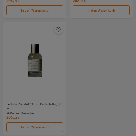
208,
208,
19
€
19
€
In den Warenkorb
In den Warenkorb
Le Labo
Santal 33 Eau De Toilette, 50
Versand Kostenlos
ml
Gratis Versand
Versand Kostenlos
205,
12
€
In den Warenkorb