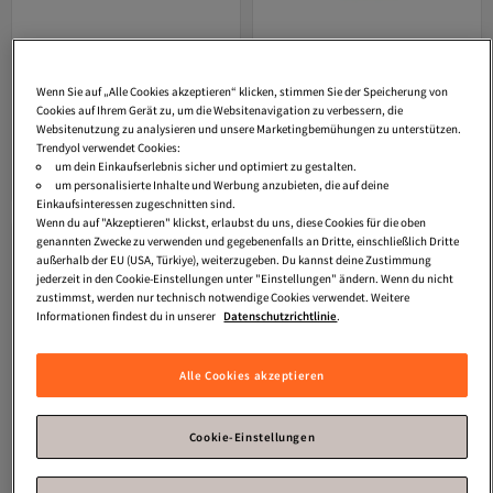
Wenn Sie auf „Alle Cookies akzeptieren“ klicken, stimmen Sie der Speicherung von
Le Labo
Santal 33 Eau De Toilette, 10
Le Labo
The Matcha 26 Eau De
Versand Kostenlos
Versand Kostenlos
ml
Toilette Spray, 100 ml
Cookies auf Ihrem Gerät zu, um die Websitenavigation zu verbessern, die
Gratis Versand
Gratis Versand
Versand Kostenlos
Versand Kostenlos
Websitenutzung zu analysieren und unsere Marketingbemühungen zu unterstützen.
165,
286,
48
€
11
€
Trendyol verwendet Cookies:
um dein Einkaufserlebnis sicher und optimiert zu gestalten.
In den Warenkorb
In den Warenkorb
um personalisierte Inhalte und Werbung anzubieten, die auf deine
Einkaufsinteressen zugeschnitten sind.
Wenn du auf "Akzeptieren" klickst, erlaubst du uns, diese Cookies für die oben
genannten Zwecke zu verwenden und gegebenenfalls an Dritte, einschließlich Dritte
außerhalb der EU (USA, Türkiye), weiterzugeben. Du kannst deine Zustimmung
jederzeit in den Cookie-Einstellungen unter "Einstellungen" ändern. Wenn du nicht
zustimmst, werden nur technisch notwendige Cookies verwendet. Weitere
Informationen findest du in unserer
Datenschutzrichtlinie
.
Alle Cookies akzeptieren
Cookie-Einstellungen