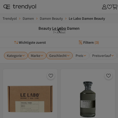
Trendyol
Damen
Damen Beauty
Le Labo Damen Beauty
Beauty
Le Labo
Damen
7+ Artikel
Wichtigste zuerst
Filtern
(
3
)
Kategorie
Marke
Geschlecht
Preis
Preisverlauf