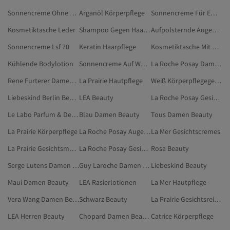
Sonnencreme Ohne Alkohol
Arganöl Körperpflege
Sonnencreme Für Empfindliche Haut
Kosmetiktasche Leder
Shampoo Gegen Haarausfall
Aufpolsternde Augencreme
Sonnencreme Lsf 70
Keratin Haarpflege
Kosmetiktasche Mit Pinselfach
Kühlende Bodylotion
Sonnencreme Auf Wasserbasis
La Roche Posay Damen Beauty
Rene Furterer Damen Beauty
La Prairie Hautpflege
Weiß Körperpflegegeräte
Liebeskind Berlin Beauty
LEA Beauty
La Roche Posay Gesichtsseren
Le Labo Parfum & Deodorant
Blau Damen Beauty
Tous Damen Beauty
La Prairie Körperpflege
La Roche Posay Augenbehandlungen
La Mer Gesichtscremes
La Prairie Gesichtsmasken
La Roche Posay Gesichtstoner
Rosa Beauty
Serge Lutens Damen Beauty
Guy Laroche Damen Beauty
Liebeskind Beauty
Maui Damen Beauty
LEA Rasierlotionen
La Mer Hautpflege
Vera Wang Damen Beauty
Schwarz Beauty
La Prairie Gesichtsreiniger
LEA Herren Beauty
Chopard Damen Beauty
Catrice Körperpflege