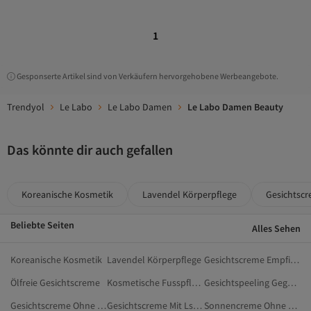
1
Gesponserte Artikel sind von Verkäufern hervorgehobene Werbeangebote.
Trendyol
Le Labo
Le Labo Damen
Le Labo Damen Beauty
Das könnte dir auch gefallen
Koreanische Kosmetik
Lavendel Körperpflege
Gesichtscr
Beliebte Seiten
Alles Sehen
Koreanische Kosmetik
Lavendel Körperpflege
Gesichtscreme Empfindliche Haut
Ölfreie Gesichtscreme
Kosmetische Fusspflege
Gesichtspeeling Gegen Mitesser
Gesichtscreme Ohne Alkohol
Gesichtscreme Mit Lsf 30
Sonnencreme Ohne Parfum Und Alkohol