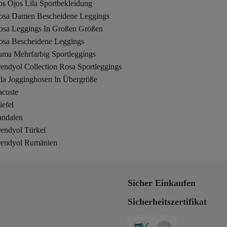
os Ojos Lila Sportbekleidung
osa Damen Bescheidene Leggings
osa Leggings In Großen Größen
osa Bescheidene Leggings
uma Mehrfarbig Sportleggings
endyol Collection Rosa Sportleggings
ila Jogginghosen In Übergröße
acoste
iefel
andalen
rendyol Türkei
rendyol Rumänien
Sicher Einkaufen
Sicherheitszertifikat