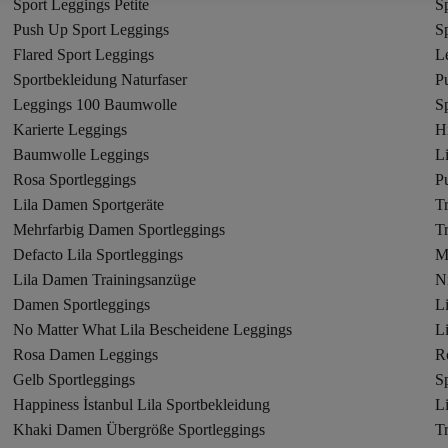
Sport Leggings Petite
S
Push Up Sport Leggings
S
Flared Sport Leggings
L
Sportbekleidung Naturfaser
P
Leggings 100 Baumwolle
S
Karierte Leggings
H
Baumwolle Leggings
Li
Rosa Sportleggings
P
Lila Damen Sportgeräte
Tr
Mehrfarbig Damen Sportleggings
Tr
Defacto Lila Sportleggings
M
Lila Damen Trainingsanzüge
Ni
Damen Sportleggings
L
No Matter What Lila Bescheidene Leggings
L
Rosa Damen Leggings
R
Gelb Sportleggings
Sp
Happiness İstanbul Lila Sportbekleidung
L
Khaki Damen Übergröße Sportleggings
T