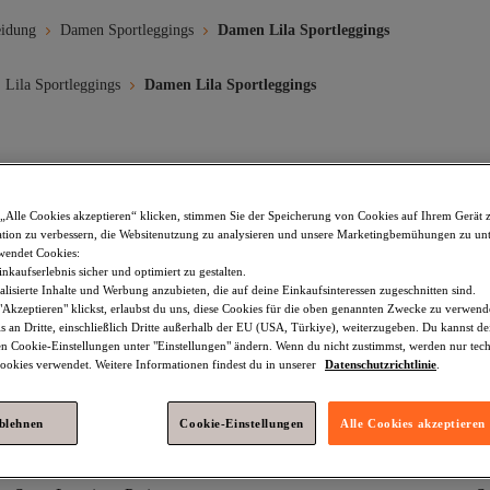
eidung
Damen Sportleggings
Damen Lila Sportleggings
Lila Sportleggings
Damen Lila Sportleggings
s Low Waist
Sport Leggings Winter
Push Up Sport Leggings
„Alle Cookies akzeptieren“ klicken, stimmen Sie der Speicherung von Cookies auf Ihrem Gerät 
 Leggings
Lila Bescheidene Leggings
Lila Damen Bescheidene Le
tion zu verbessern, die Websitenutzung zu analysieren und unsere Marketingbemühungen zu unt
wendet Cookies:
nkaufserlebnis sicher und optimiert zu gestalten.
portleggings
Lila Leggings
Lila Damen Sportbekleidung
Li
lisierte Inhalte und Werbung anzubieten, die auf deine Einkaufsinteressen zugeschnitten sind.
Akzeptieren" klickst, erlaubst du uns, diese Cookies für die oben genannten Zwecke zu verwen
ortleggings
Faina Lila Sportleggings
Happiness İstanbul Lila Spo
s an Dritte, einschließlich Dritte außerhalb der EU (USA, Türkiye), weiterzugeben. Du kannst 
den Cookie-Einstellungen unter "Einstellungen" ändern. Wenn du nicht zustimmst, werden nur tec
kleidung
okies verwendet. Weitere Informationen findest du in unserer
Datenschutzrichtlinie
.
ablehnen
Cookie-Einstellungen
Alle Cookies akzeptieren