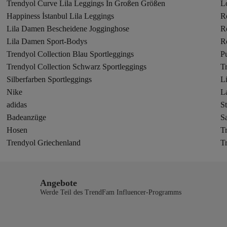
Trendyol Curve Lila Leggings In Großen Größen
L
Happiness İstanbul Lila Leggings
R
Lila Damen Bescheidene Jogginghose
R
Lila Damen Sport-Bodys
R
Trendyol Collection Blau Sportleggings
P
Trendyol Collection Schwarz Sportleggings
Tr
Silberfarben Sportleggings
L
Nike
L
adidas
St
Badeanzüge
S
Hosen
T
Trendyol Griechenland
T
Angebote
Werde Teil des TrendFam Influencer-Programms