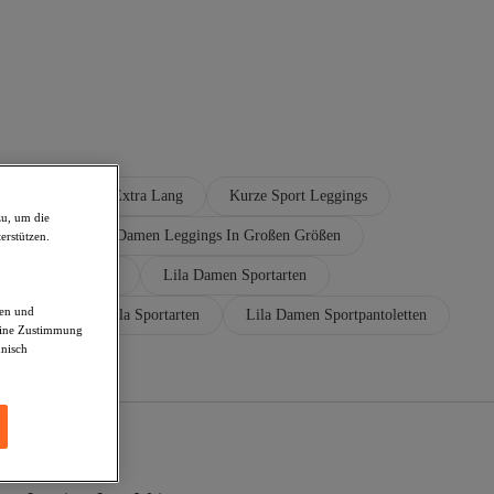
Sport Leggings Extra Lang
Kurze Sport Leggings
zu, um die
ggings
Lila Damen Leggings In Großen Größen
erstützen.
la Sportbekleidung
Lila Damen Sportarten
den und
rtleggings
Lila Sportarten
Lila Damen Sportpantoletten
deine Zustimmung
hnisch