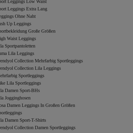
port Leggings Low Waist
port Leggings Extra Lang
eggings Ohne Naht
ush Up Leggings
portbekleidung Große Größen
igh Waist Leggings
la Sportpantoletten
uma Lila Leggings
endyol Collection Mehrfarbig Sportleggings
endyol Collection Lila Leggings
ehrfarbig Sportleggings
ke Lila Sportleggings
ila Damen Sport-BHs
ila Jogginghosen
osa Damen Leggings In Großen Größen
ortleggings
ila Damen Sport-T-Shirts
rendyol Collection Damen Sportleggings