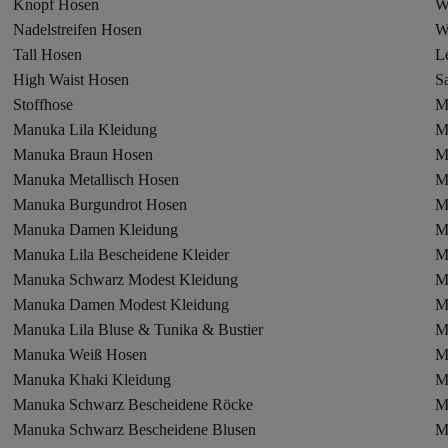
Knopf Hosen
W
Nadelstreifen Hosen
W
Tall Hosen
L
High Waist Hosen
S
Stoffhose
M
Manuka Lila Kleidung
M
Manuka Braun Hosen
M
Manuka Metallisch Hosen
M
Manuka Burgundrot Hosen
M
Manuka Damen Kleidung
M
Manuka Lila Bescheidene Kleider
M
Manuka Schwarz Modest Kleidung
M
Manuka Damen Modest Kleidung
M
Manuka Lila Bluse & Tunika & Bustier
M
Manuka Weiß Hosen
M
Manuka Khaki Kleidung
M
Manuka Schwarz Bescheidene Röcke
M
Manuka Schwarz Bescheidene Blusen
M