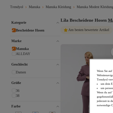
Trendyol
Manuka
Manuka Kleidung
Manuka Modest Kleidun
Lila Bescheidene Hosen
M
Kategorie
Am besten bewertete Artikel
Bescheidene Hosen
Marke
Manuka
ALLDAY
Geschlecht
Wenn Sie auf 
Damen
Websitenaviga
Trendyol ver
Größe
um dein Ei
um persona
36
Wenn du auf "
38
gegebenenfall
jederzeit in 
notwendige Co
Farbe