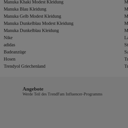
Manuka Khaki Modest Kleidung
M
Manuka Blau Kleidung
M
Manuka Gelb Modest Kleidung
M
Manuka Dunkelblau Modest Kleidung
M
Manuka Dunkelblau Kleidung
M
Nike
L
adidas
St
Badeanzüge
S
Hosen
T
Trendyol Griechenland
T
Angebote
Werde Teil des TrendFam Influencer-Programms