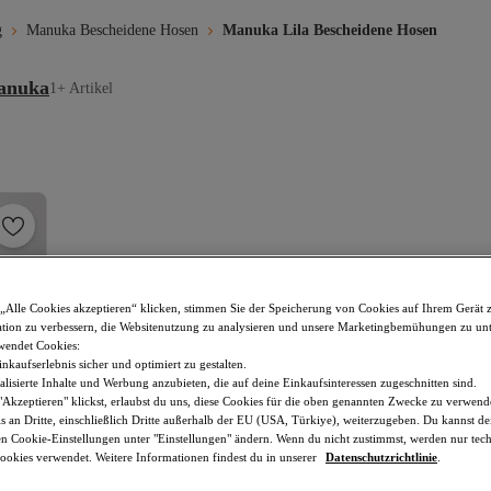
g
Manuka Bescheidene Hosen
Manuka Lila Bescheidene Hosen
anuka
1+ Artikel
„Alle Cookies akzeptieren“ klicken, stimmen Sie der Speicherung von Cookies auf Ihrem Gerät 
tion zu verbessern, die Websitenutzung zu analysieren und unsere Marketingbemühungen zu unt
wendet Cookies:
nkaufserlebnis sicher und optimiert zu gestalten.
lisierte Inhalte und Werbung anzubieten, die auf deine Einkaufsinteressen zugeschnitten sind.
Akzeptieren" klickst, erlaubst du uns, diese Cookies für die oben genannten Zwecke zu verwen
s an Dritte, einschließlich Dritte außerhalb der EU (USA, Türkiye), weiterzugeben. Du kannst 
den Cookie-Einstellungen unter "Einstellungen" ändern. Wenn du nicht zustimmst, werden nur tec
okies verwendet. Weitere Informationen findest du in unserer
Datenschutzrichtlinie
.