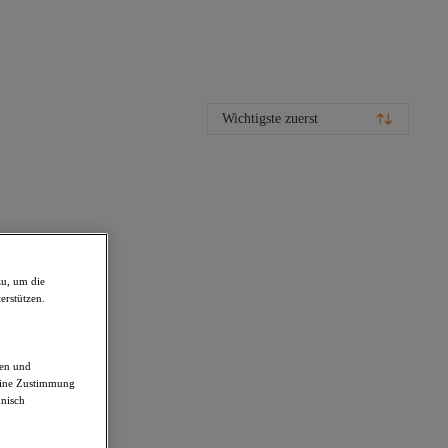
Wichtigste zuerst
zu, um die
erstützen.
den und
deine Zustimmung
hnisch