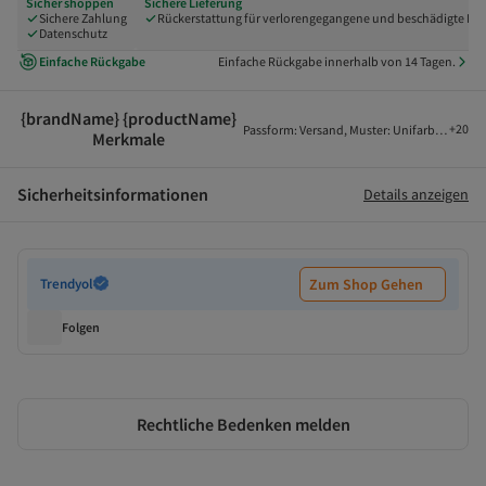
Sicher shoppen
Sichere Lieferung
Sichere Zahlung
Rückerstattung für verlorengegangene und beschädigte Pak
Datenschutz
Einfache Rückgabe
Einfache Rückgabe innerhalb von 14 Tagen.
{brandName} {productName}
+
20
Passform
:
Versand
,
Muster
:
Unifarben
,
Stoff
Merkmale
Sicherheitsinformationen
Details anzeigen
Trendyol
Zum Shop Gehen
Folgen
Rechtliche Bedenken melden