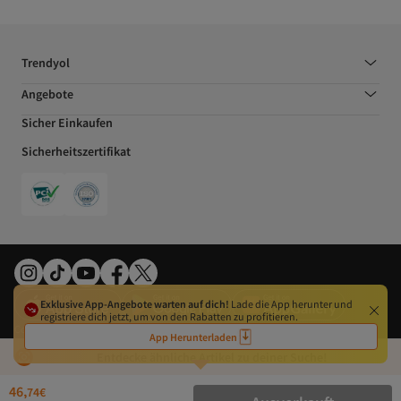
Trendyol
Angebote
Sicher Einkaufen
Sicherheitszertifikat
Exklusive App-Angebote warten auf dich!
Lade die App herunter und
registriere dich jetzt, um von den Rabatten zu profitieren.
Cookie-Präferenzen
Gesetz über digitale Dienste
Datenschutzerklärung
AGB
App Herunterladen
Impressum
Widerrufsrecht
EU-Behörden
Nutzungsbedingungen
©2026 DSM Grup Danışmanlık İletişim ve Satış Tic. A.Ş. Alle Rechte vorbehalten.
Entdecke ähnliche Artikel zu deiner Suche!
46,
74
€