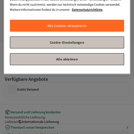
Wenn du nicht zustimmst, werden nur technisch notwendige Cookies verwendet.
Weitere Informationen findest du in unserer
Datenschutzrichtlinie
.
Alle Cookies akzeptieren
Cookie-Einstellungen
Manuka
KRUVAZE ROCK MIT TASCHENDETAILLIERT GRÜN
Alle ablehnen
Zahle deine Rechnung innerhalb von 30 Tagen – kostenfrei.
Verfügbare Angebote
Gratis Versand
Versand und Lieferung kostenlos
Voraussichtliche Lieferung:
Lieferart
Internationale Lieferung
Trendyol: unser Versprechen