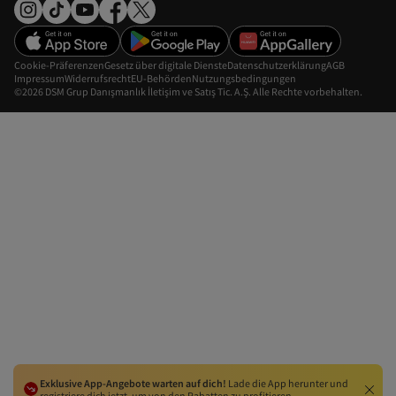
Cookie-Präferenzen
Gesetz über digitale Dienste
Datenschutzerklärung
AGB
Impressum
Widerrufsrecht
EU-Behörden
Nutzungsbedingungen
©2026 DSM Grup Danışmanlık İletişim ve Satış Tic. A.Ş. Alle Rechte vorbehalten.
Exklusive App-Angebote warten auf dich!
Lade die App herunter und
registriere dich jetzt, um von den Rabatten zu profitieren.