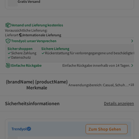
Gratis Versand
Versand und Lieferung kostenlos
Voraussichtliche Lieferung:
Lieferart
Internationale Lieferung
Trendyol: unser Versprechen
Sicher shoppen
Sichere Lieferung
Sichere Zahlung
Rückerstattung für verlorengegangene und beschädigte Pak
Datenschutz
Einfache Rückgabe
Einfache Rückgabe innerhalb von 14 Tagen.
{brandName} {productName}
+
18
Anwendungsbereich
:
Casual
,
Schuhverschlu
Merkmale
Sicherheitsinformationen
Details anzeigen
Trendyol
Zum Shop Gehen