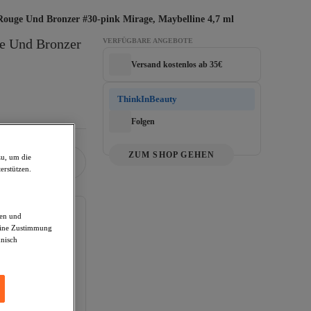
 Rouge Und Bronzer #30-pink Mirage, Maybelline 4,7 ml
e Und Bronzer 
VERFÜGBARE ANGEBOTE
Versand kostenlos ab 35€
ThinkInBeauty
Folgen
ZUM SHOP GEHEN
zu, um die
erstützen.
den und
deine Zustimmung
hnisch
e Pakete
rhalb von 14 Tagen.