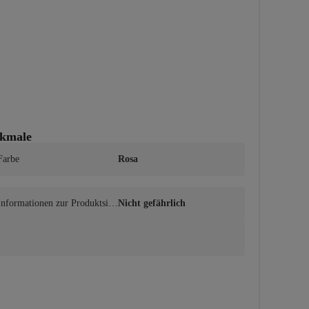
sodium borosilic
ate ,dipentaeryt
hrityl tetrahydr
oxystearate/tetra
isostearate ,toco
pherol ,triethox
ysilylethyl polyd
imethylsiloxyeth
yl dimethicone ,i
sopropyl titaniu
m triisostearate
 ,glycerin ,empet
rum nigrum fru
rkmale
it juice ,silica ,ti
n oxide ,potassiu
m sorbate , [+/-
Farbe
Rosa
 may contain: m
ica ,ci 77891 / tit
anium dioxide ,c
i 77491, ci 7749
Informationen zur Produktsich
Nicht gefährlich
2, ci 77499 / iron 
erheit
oxides ,ci 19140
 / yellow 5 lake ,
ci 15850 / red 7 ,
ci 77007 / ultra
marines]. (f.i.l. z
70024302/2).