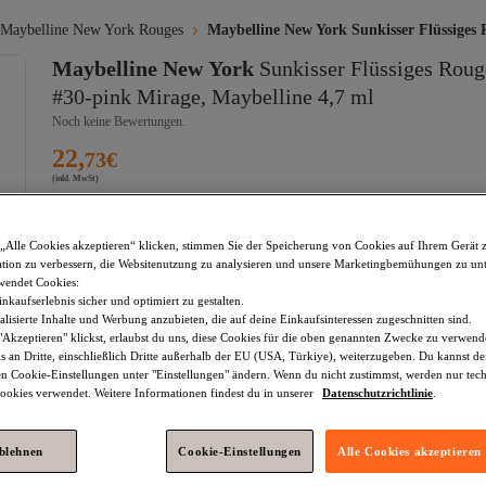
Maybelline New York Rouges
Maybelline New York Sunkisser Flüssiges
Maybelline New York
Sunkisser Flüssiges Roug
#30-pink Mirage, Maybelline 4,7 ml
Noch keine Bewertungen.
22,
73
€
(inkl. MwSt)
„Alle Cookies akzeptieren“ klicken, stimmen Sie der Speicherung von Cookies auf Ihrem Gerät 
Ausverkauft!
tion zu verbessern, die Websitenutzung zu analysieren und unsere Marketingbemühungen zu unt
wendet Cookies:
nkaufserlebnis sicher und optimiert zu gestalten.
lisierte Inhalte und Werbung anzubieten, die auf deine Einkaufsinteressen zugeschnitten sind.
Versand und Lieferung
Akzeptieren" klickst, erlaubst du uns, diese Cookies für die oben genannten Zwecke zu verwen
Voraussichtliche Lieferung:
s an Dritte, einschließlich Dritte außerhalb der EU (USA, Türkiye), weiterzugeben. Du kannst 
Lieferart
Internationale Lieferung
den Cookie-Einstellungen unter "Einstellungen" ändern. Wenn du nicht zustimmst, werden nur tec
Trendyol: unser Versprechen
okies verwendet. Weitere Informationen findest du in unserer
Datenschutzrichtlinie
.
Sicher shoppen
Sichere Lieferung
Sichere Zahlung
Rückerstattung für verlorengegangene und beschädigt
Datenschutz
ablehnen
Cookie-Einstellungen
Alle Cookies akzeptieren
Einfache Rückgabe
Einfache Rückgabe inne