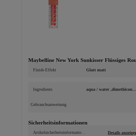
Maybelline New York Sunkisser Flüssiges Ro
Finish-Effekt
Glatt matt
Ingredients
aqua / water ,dimethicone 
isododecane ,alcohol denat.
,butylene glycol ,trimethyl
iloxysilicate ,peg-10 dimet
Gebrauchsanweisung
icone ,perlite ,disteardimo
ium hectorite ,nylon-12 ,is
propyl lauroyl sarcosinate 
Sicherheitsinformationen
diisopropyl sebacate ,hdi/t
imethylol hexyllactone cros
Artikelsicherheitsinformatione
Details anzeige
spolymer ,bis-peg/ppg-14/1