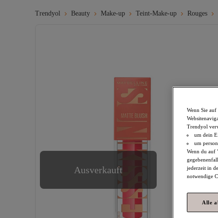
Trendyol
Beauty
Make-up
Teint-Make-up
Rouges
Wenn Sie auf 
Websitenaviga
Trendyol ver
um dein Ei
um persona
Wenn du auf "
gegebenenfall
Ausverkauft
jederzeit in 
notwendige Co
Alle 