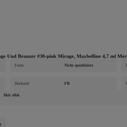
uge Und Bronzer #30-pink Mirage, Maybelline 4,7 ml Me
Form
Nicht spezifiziert
,
Herkunft
FR
 
s
likit allık
h
n
o
,
r
n