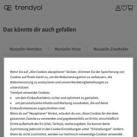
Das könnte dir auch gefallen
Musselin Hemden
Musselin Hose
Musselin Zweiteiler
Top Kategorien
Alles Sehen
Wenn Sie auf „Alle Cookies akzeptieren“ klicken, stimmen Sie der Speicherung von
Cookies auf Ihrem Gerät zu, um die Websitenavigation zu verbessern, die
Kickers
Nike
adidas
Websitenutzung zu analysieren und unsere Marketingbemühungen zu
New Balance
Esprit
Tommy Hilfiger
unterstützen.
Trendyol verwendet Cookies:
s.Oliver
The North Face
Birkenstock
um dein Einkaufserlebnis sicher und optimiert zu gestalten.
um personalisierte Inhalte und Werbung anzubieten, die auf deine
Wellensteyn
Calvin Klein
Puma
Einkaufsinteressen zugeschnitten sind.
Wenn du auf "Akzeptieren" klickst, erlaubst du uns, diese Cookies für die oben
UGG
Hollister
Vans
genannten Zwecke zu verwenden und gegebenenfalls an Dritte, einschließlich
Dritte außerhalb der EU (USA, Türkiye), weiterzugeben. Du kannst deine
Dr Martens
Ralph Lauren
Lee
Zustimmung jederzeit in den Cookie-Einstellungen unter "Einstellungen" ändern.
Wenn du nicht zustimmst, werden nur technisch notwendige Cookies verwendet.