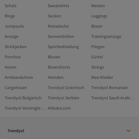
Schals
Sweatshirts
Westen
Ringe
Socken
Leggings
Jumpsuits
Reizwäsche
Blazer
Anzüge
Sonnenbrillen
Trainingsanzüge
Strickjacken
Sportbekleidung
Fliegen
Ponchos
Blusen
Gürtel
Hosen
Boxershorts
Strings
Armbanduhren
Hemden
Maxi Kleider
Cargohosen
Trendyol Griechisch
Trendyol Romanian
Trendyol Bulgarisch
Trendyol Serbien
Trendyol Saudi-Arabien
Trendyol Vereinigte Arabische Emirate
Alibaba.com
Trendyol