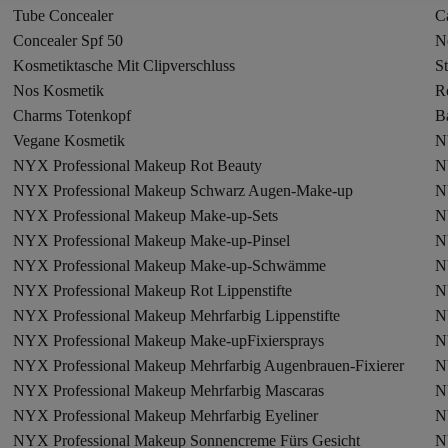
Tube Concealer
C
Concealer Spf 50
N
Kosmetiktasche Mit Clipverschluss
St
Nos Kosmetik
R
Charms Totenkopf
B
Vegane Kosmetik
N
NYX Professional Makeup Rot Beauty
N
NYX Professional Makeup Schwarz Augen-Make-up
N
NYX Professional Makeup Make-up-Sets
N
NYX Professional Makeup Make-up-Pinsel
N
NYX Professional Makeup Make-up-Schwämme
N
NYX Professional Makeup Rot Lippenstifte
N
NYX Professional Makeup Mehrfarbig Lippenstifte
NYX Professional Makeup Make-upFixiersprays
N
NYX Professional Makeup Mehrfarbig Augenbrauen-Fixierer
N
NYX Professional Makeup Mehrfarbig Mascaras
N
NYX Professional Makeup Mehrfarbig Eyeliner
N
NYX Professional Makeup Sonnencreme Fürs Gesicht
N