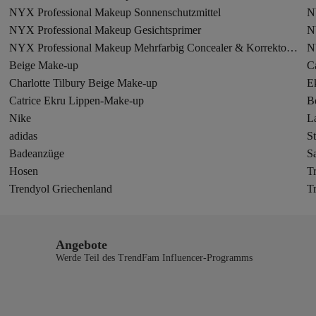
NYX Professional Makeup Sonnenschutzmittel
N
NYX Professional Makeup Gesichtsprimer
N
NYX Professional Makeup Mehrfarbig Concealer & Korrektoren
N
Beige Make-up
C
Charlotte Tilbury Beige Make-up
E
Catrice Ekru Lippen-Make-up
B
Nike
L
adidas
St
Badeanzüge
S
Hosen
T
Trendyol Griechenland
T
Angebote
Werde Teil des TrendFam Influencer-Programms