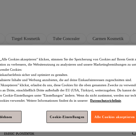
Tiegel Kosmetik
Tube Concealer
Carmen Kosmetik
l Makeup Make-up
NYX Professional Makeup Rouges
NYX Profe
„Alle Cookies akzeptieren“ klicken, stimmen Sie der Speicherung von Cookies auf Ihrem Gerät 
rofessional Makeup Beauty
NYX Professional Makeup Mehrfarbig Bea
tion zu verbessern, die Websitenutzung zu analysieren und unsere Marketingbemühungen zu unt
wendet Cookies:
sional Makeup Mehrfarbig Rouges
NYX Professional Makeup Schwarz 
nkaufserlebnis sicher und optimiert zu gestalten.
lisierte Inhalte und Werbung anzubieten, die auf deine Einkaufsinteressen zugeschnitten sind.
 Makeup Lippen-Make-up
NYX Professional Makeup Lippenstifte
Akzeptieren" klickst, erlaubst du uns, diese Cookies für die oben genannten Zwecke zu verwen
s an Dritte, einschließlich Dritte außerhalb der EU (USA, Türkiye), weiterzugeben. Du kannst 
nal Makeup Lila Beauty
NYX Professional Makeup Lila Make-up
den Cookie-Einstellungen unter "Einstellungen" ändern. Wenn du nicht zustimmst, werden nur tec
okies verwendet. Weitere Informationen findest du in unserer
Datenschutzrichtlinie
.
ablehnen
Cookie-Einstellungen
Alle Cookies akzeptieren
Basic Kosmetik
C