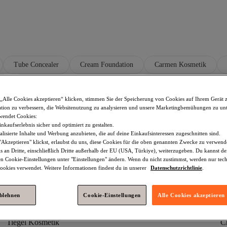
Tube Concealer
Cream Foundation
Carmen Kosmetik
p
NYX Professional Makeup Make-up
NYX Professional Makeup
„Alle Cookies akzeptieren“ klicken, stimmen Sie der Speicherung von Cookies auf Ihrem Gerät 
 Makeup Rosa Beauty
NYX Professional Makeup Schwarz Beauty
tion zu verbessern, die Websitenutzung zu analysieren und unsere Marketingbemühungen zu unt
wendet Cookies:
ssional Makeup Kajalstifte
NYX Professional Makeup Lila Beauty
nkaufserlebnis sicher und optimiert zu gestalten.
lisierte Inhalte und Werbung anzubieten, die auf deine Einkaufsinteressen zugeschnitten sind.
onal Makeup Lippenstifte
NYX Professional Makeup Rosa Make-up
Akzeptieren" klickst, erlaubst du uns, diese Cookies für die oben genannten Zwecke zu verwen
s an Dritte, einschließlich Dritte außerhalb der EU (USA, Türkiye), weiterzugeben. Du kannst 
up Augen-Make-up
NYX Professional Makeup Lidschatten
den Cookie-Einstellungen unter "Einstellungen" ändern. Wenn du nicht zustimmst, werden nur tec
okies verwendet. Weitere Informationen findest du in unserer
Datenschutzrichtlinie
.
ablehnen
Cookie-Einstellungen
Alle Cookies akzeptieren
Tiegel Kosmetik
C