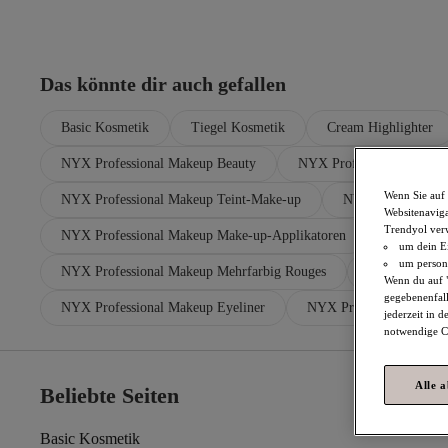
Das könnte dir auch gefallen
Basic Kosmetik
Tiegel Kosmetik
Cream Highlighter
NYX Professional Makeup Beauty
NYX Professional Makeu
Wenn Sie auf 
NYX Professional Makeup Teint-Make-up
NYX Professional
Websitenaviga
Trendyol ver
NYX Professional Makeup Make-up-Applikatoren
NYX Profe
um dein Ei
um persona
NYX Professional Makeup Mehrfarbig Rouges
NYX Professi
Wenn du auf "
gegebenenfall
NYX Professional Makeup Eyeliner
NYX Professional Make
jederzeit in 
notwendige Co
Alle 
Beliebte Seiten
Basic Kosmetik