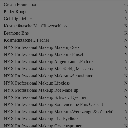
Cream Foundation
C
Puder Rouge
N
Gel Highlighter
N
Kosmetiktasche Mit Clipverschluss
K
Bramone Bhs
K
Kosmetiktasche 2 Fächer
N
NYX Professional Makeup Make-up-Sets
N
NYX Professional Makeup Make-up-Pinsel
N
NYX Professional Makeup Augenbrauen-Fixierer
NYX Professional Makeup Mehrfarbig Mascaras
N
NYX Professional Makeup Make-up-Schwämme
N
NYX Professional Makeup Lipgloss
N
NYX Professional Makeup Rot Make-up
N
NYX Professional Makeup Schwarz Eyeliner
N
NYX Professional Makeup Sonnencreme Fürs Gesicht
N
NYX Professional Makeup Make-up-Werkzeuge & -Zubehör
N
NYX Professional Makeup Lila Eyeliner
N
NYX Professional Makeup Gesichtsprimer
N