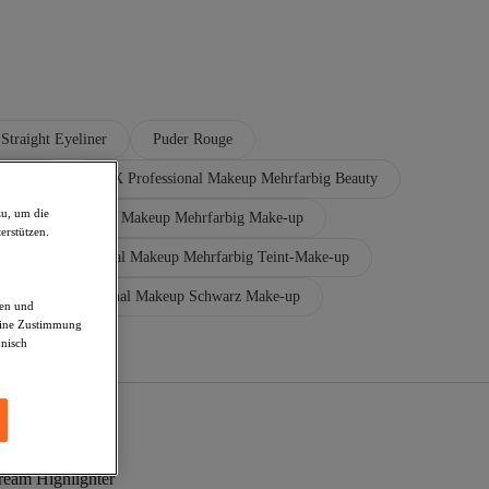
Straight Eyeliner
Puder Rouge
 Rouges
NYX Professional Makeup Mehrfarbig Beauty
zu, um die
NYX Professional Makeup Mehrfarbig Make-up
erstützen.
NYX Professional Makeup Mehrfarbig Teint-Make-up
NYX Professional Makeup Schwarz Make-up
den und
deine Zustimmung
hnisch
ream Highlighter