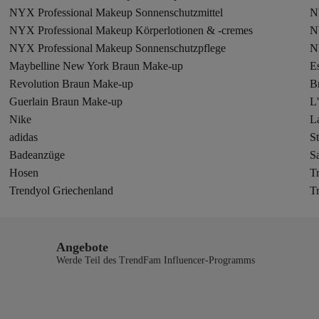
NYX Professional Makeup Sonnenschutzmittel
N
NYX Professional Makeup Körperlotionen & -cremes
N
NYX Professional Makeup Sonnenschutzpflege
Maybelline New York Braun Make-up
E
Revolution Braun Make-up
B
Guerlain Braun Make-up
L
Nike
L
adidas
St
Badeanzüge
S
Hosen
T
Trendyol Griechenland
T
Angebote
Werde Teil des TrendFam Influencer-Programms