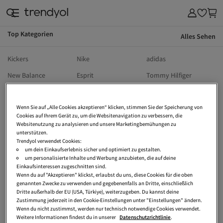
Top Kategorien
Alles Sehen
Kickers
Nike
adidas
New Balance
Esprit
Tommy Hilfiger
s.Oliver
The North Face
Birkenstock
Wenn Sie auf „Alle Cookies akzeptieren“ klicken, stimmen Sie der Speicherung von
Wellensteyn
Calvin Klein
Puma
Cookies auf Ihrem Gerät zu, um die Websitenavigation zu verbessern, die
UGG
Hollister
Vans
Websitenutzung zu analysieren und unsere Marketingbemühungen zu
unterstützen.
Dr Martens
Ralph Lauren
Lee
Trendyol verwendet Cookies:
um dein Einkaufserlebnis sicher und optimiert zu gestalten.
Vivienne Westwood
Only
Jack Wolfskin
um personalisierte Inhalte und Werbung anzubieten, die auf deine
Einkaufsinteressen zugeschnitten sind.
Armedangels
Sansibar
Crocs
Wenn du auf "Akzeptieren" klickst, erlaubst du uns, diese Cookies für die oben
genannten Zwecke zu verwenden und gegebenenfalls an Dritte, einschließlich
Tetri
Tom Tailor
Heine
Dritte außerhalb der EU (USA, Türkiye), weiterzugeben. Du kannst deine
Zustimmung jederzeit in den Cookie-Einstellungen unter "Einstellungen" ändern.
Vero Moda
Tamaris
Converse
Wenn du nicht zustimmst, werden nur technisch notwendige Cookies verwendet.
Weitere Informationen findest du in unserer
Datenschutzrichtlinie
.