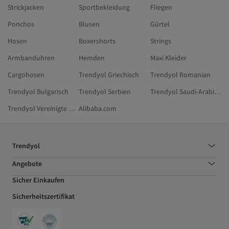
Strickjacken
Sportbekleidung
Fliegen
Ponchos
Blusen
Gürtel
Hosen
Boxershorts
Strings
Armbanduhren
Hemden
Maxi Kleider
Cargohosen
Trendyol Griechisch
Trendyol Romanian
Trendyol Bulgarisch
Trendyol Serbien
Trendyol Saudi-Arabien
Trendyol Vereinigte Arabische Emirate
Alibaba.com
Trendyol
Angebote
Sicher Einkaufen
Sicherheitszertifikat