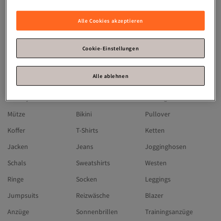
Michael Kors
Skechers
Hugo Boss
Olaplex
Guess
Timberland
Alle Cookies akzeptieren
Moncler
Under Armour
Jaguar
Chiemsee
Reebok
BUGATTI
Cookie-Einstellungen
Lacoste
Gerry Weber
Camp David
Alle ablehnen
SUPERDRY
Triumph
Fa
Winterjacken
Kleider
Ohrringe
Mütze
Bikini
Pullover
Koffer
T-Shirts
Ketten
Jacken
Jeans
Jogginghosen
Schals
Sweatshirts
Westen
Ringe
Socken
Leggings
Jumpsuits
Reizwäsche
Blazer
Anzüge
Sonnenbrillen
Trainingsanzüge