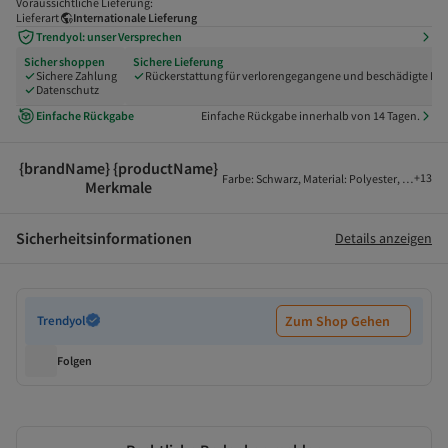
Voraussichtliche Lieferung:
Lieferart
Internationale Lieferung
Trendyol: unser Versprechen
Sicher shoppen
Sichere Lieferung
Sichere Zahlung
Rückerstattung für verlorengegangene und beschädigte Pak
Datenschutz
Einfache Rückgabe
Einfache Rückgabe innerhalb von 14 Tagen.
{brandName} {productName}
+
13
Farbe
:
Schwarz
,
Material
:
Polyester
,
Muster
:
U
Merkmale
Sicherheitsinformationen
Details anzeigen
Trendyol
Zum Shop Gehen
Folgen