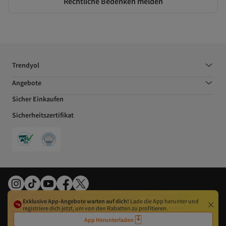
Rechtliche Bedenken melden
Trendyol
Angebote
Sicher Einkaufen
Sicherheitszertifikat
Exklusive App-Angebote warten auf dich!
Lade die App herunter und
registriere dich jetzt, um von den Rabatten zu profitieren.
Cookie-Präferenzen
Gesetz über digitale Dienste
Datenschutzerklärung
AGB
App Herunterladen
Impressum
Widerrufsrecht
EU-Behörden
Nutzungsbedingungen