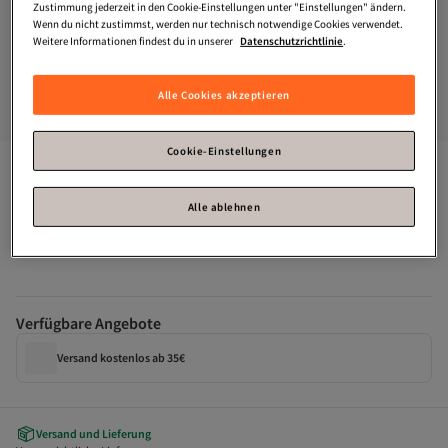
Zustimmung jederzeit in den Cookie-Einstellungen unter "Einstellungen" ändern.
Wenn du nicht zustimmst, werden nur technisch notwendige Cookies verwendet.
Weitere Informationen findest du in unserer
Datenschutzrichtlinie
.
Alle Cookies akzeptieren
Cookie-Einstellungen
Herren Gymtaschen-Kategorie
Platz 7 der Top-Favoriten
Puma
Funtal 34L Kleine Sporttasche
Alle ablehnen
Zahle deine Rechnung innerhalb von 30 Tagen – kostenfrei.
Verfügbare Angebote
Versand kostenlos ab 35€
Versand und Lieferung