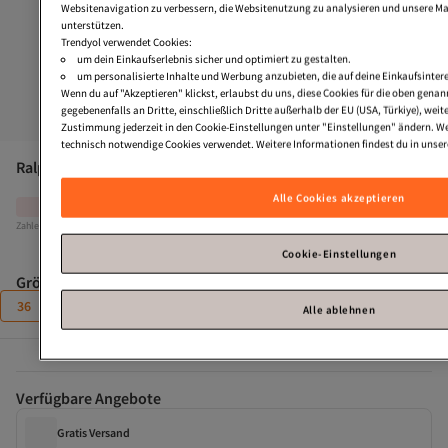
Websitenavigation zu verbessern, die Websitenutzung zu analysieren und unsere 
unterstützen.
Trendyol verwendet Cookies:
um dein Einkaufserlebnis sicher und optimiert zu gestalten.
um personalisierte Inhalte und Werbung anzubieten, die auf deine Einkaufsinter
Wenn du auf "Akzeptieren" klickst, erlaubst du uns, diese Cookies für die oben gen
gegebenenfalls an Dritte, einschließlich Dritte außerhalb der EU (USA, Türkiye), wei
Zustimmung jederzeit in den Cookie-Einstellungen unter "Einstellungen" ändern. W
technisch notwendige Cookies verwendet. Weitere Informationen findest du in unse
Ralph Lauren
VARICK PP-SNEAKERS-LOW TOP LACE
Alle Cookies akzeptieren
Nur noch 1!
Zahle deine Rechnung innerhalb von 30 Tagen – kostenfrei.
Cookie-Einstellungen
Größe
:
36
36
37
38
39
40
40,5
41
41,5
42
Alle ablehnen
Verfügbare Angebote
Gratis Versand