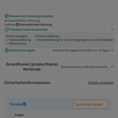
Versand und Lieferung kostenlos
Voraussichtliche Lieferung:
Lieferart
Internationale Lieferung
Trendyol: unser Versprechen
Sicher shoppen
Sichere Lieferung
Sichere Zahlung
Rückerstattung für verlorengegangene und beschädigte Pak
Datenschutz
Einfache Rückgabe
Einfache Rückgabe innerhalb von 14 Tagen.
{brandName} {productName}
+
7
Schuhverschluss
:
Mit Schnürsenkeln
,
Mater
Merkmale
Sicherheitsinformationen
Details anzeigen
Trendyol
Zum Shop Gehen
Folgen