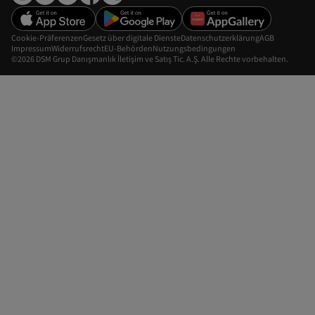
Cookie-Präferenzen
Gesetz über digitale Dienste
Datenschutzerklärung
AGB
Impressum
Widerrufsrecht
EU-Behörden
Nutzungsbedingungen
©2026 DSM Grup Danışmanlık İletişim ve Satış Tic. A.Ş. Alle Rechte vorbehalten.