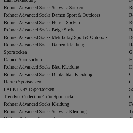
Lauf Bekleidung
R
Rohner Advanced Socks Schwarz Socken
R
Rohner Advanced Socks Damen Sport & Outdoors
R
Rohner Advanced Socks Herren Socken
R
Rohner Advanced Socks Beige Socken
R
Rohner Advanced Socks Mehrfarbig Sport & Outdoors
R
Rohner Advanced Socks Damen Kleidung
R
Sportsocken
G
Damen Sportsocken
H
Rohner Advanced Socks Blau Kleidung
H
Rohner Advanced Socks Dunkelblau Kleidung
G
Herren Sportsocken
G
FALKE Grau Sportsocken
Sc
Trendyol Collection Grün Sportsocken
G
Rohner Advanced Socks Kleidung
F
Rohner Advanced Socks Schwarz Kleidung
Tr
Hudson Schwarz Sportsocken
S
Hudson Sportsocken
H