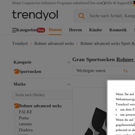
DE
Meine Coupons
Am Influencer-Programm teilnehmen
Über uns
Hilfe & Support
Suche nach Artikel, Kateg
Damen
Kategorien
Herren
Kinder
Kosmetik
Neu
Trendyol
Rohner advanced socks
Rohner advanced socks Sport &
Grau Sportsocken
Rohner
Kategorie
Wichtigste zuerst
Sportsocken
Marke
Wenn Sie auf 
Websitenaviga
Trendyol ver
Rohner advanced socks
um dein Ei
FALKE
um persona
Puma
Wenn du auf "
camano
gegebenenfall
Diadora
jederzeit in 
notwendige Co