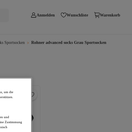
Anmelden
Wunschliste
Warenkorb
ks Sportsocken
Rohner advanced socks Grau Sportsocken
zu, um die
erstützen.
den und
deine Zustimmung
hnisch