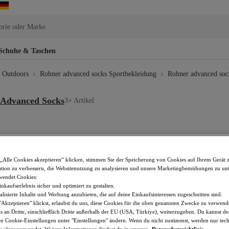
orie oder Marke
Schuhe & Taschen
 Outdoors
Rohner advanced socks Sportbekleidung
Rohner advanced soc
 Advanced Socks
3+ Artikel
„Alle Cookies akzeptieren“ klicken, stimmen Sie der Speicherung von Cookies auf Ihrem Gerät 
tion zu verbessern, die Websitenutzung zu analysieren und unsere Marketingbemühungen zu unt
wendet Cookies:
nkaufserlebnis sicher und optimiert zu gestalten.
lisierte Inhalte und Werbung anzubieten, die auf deine Einkaufsinteressen zugeschnitten sind.
Akzeptieren" klickst, erlaubst du uns, diese Cookies für die oben genannten Zwecke zu verwen
s an Dritte, einschließlich Dritte außerhalb der EU (USA, Türkiye), weiterzugeben. Du kannst 
den Cookie-Einstellungen unter "Einstellungen" ändern. Wenn du nicht zustimmst, werden nur tec
okies verwendet. Weitere Informationen findest du in unserer
Datenschutzrichtlinie
.