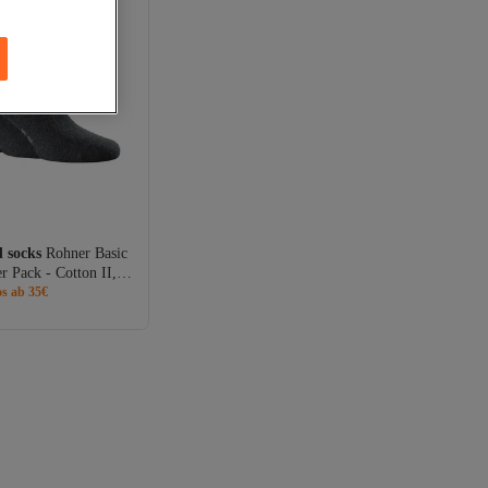
 socks
Rohner Basic
r Pack - Cotton II,
, einfarbig
os ab 35€