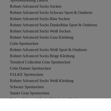
Sportbekleidung Laufen
Rohner Advanced Socks Socken
Rohner Advanced Socks Schwarz Sport & Outdoors
Rohner Advanced Socks Blau Socken
Rohner Advanced Socks Dunkelblau Sport & Outdoors
Rohner Advanced Socks Weiß Socken
Rohner Advanced Socks Grau Kleidung
Grün Sportsocken
Rohner Advanced Socks Weiß Sport & Outdoors
Rohner Advanced Socks Beige Kleidung
Trendyol Collection Grau Sportsocken
Grün Damen Sportsocken
FALKE Sportsocken
Rohner Advanced Socks Weiß Kleidung
Schwarz Sportsocken
Starter Grau Sportsocken
Rohner Advanced Socks Mehrfarbig Kleidung
Adidas Grau Socken