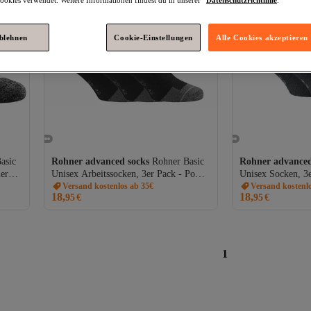
ablehnen
Cookie-Einstellungen
Alle Cookies akzeptieren
asic
Rohner advanced socks
Rohner Basic
Rohner advanced
er
Unisex Arbeitssocken, 3er Pack - Power
Unisex Socken, 3e
king
Worker, Polsterung
Versand kostenlos ab 35€
Kurzsocken, Basic
Versand kostenl
18,
18,
95
€
95
€
1