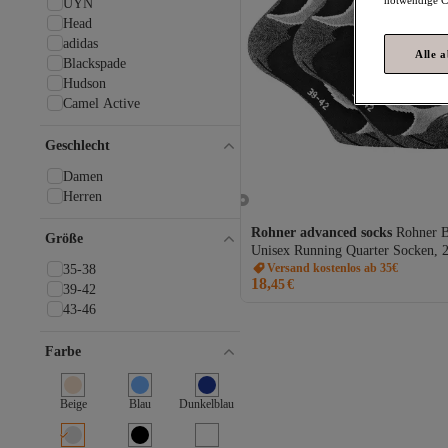
UYN
Head
adidas
Alle 
Blackspade
Hudson
Camel Active
Burlington
BUGATTI
Geschlecht
BGK
Damen
Tom Tailor
Herren
s.Oliver
Starter
Rohner advanced socks
Rohner B
Größe
Under Armour
Unisex Running Quarter Socken, 2
Stance
Pack - Sportsocken, Outdoor, Wal
Versand kostenlos ab 35€
35-38
18,
Camp David
45
€
39-42
Happy Socks
43-46
SOYTEMİZ
Replay
Farbe
Mavi
The North Face
Beige
Blau
Dunkelblau