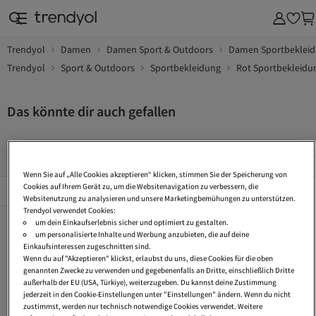
Trendyol
Damen
Damen Sport & Outdoors
Damen Sportbeklei
Trendyol
Sport & Outdoors
Sportbekleidung
Rot Sportbekleidu
Das könnte dir auch gefallen
Sportbekleidung Große Größen
Sportbekleidung Naturfaser
Wenn Sie auf „Alle Cookies akzeptieren“ klicken, stimmen Sie der Speicherung von
Beliebte Seiten
Cookies auf Ihrem Gerät zu, um die Websitenavigation zu verbessern, die
Alles Sehen
Websitenutzung zu analysieren und unsere Marketingbemühungen zu unterstützen.
Trendyol verwendet Cookies:
Sportbekleidung Große Größen
Sportbekleidung Naturfaser
Sportbekleidung Laufen
um dein Einkaufserlebnis sicher und optimiert zu gestalten.
um personalisierte Inhalte und Werbung anzubieten, die auf deine
Jogging Kleidung
Lange Sportshirts
Leinen Sportbekleidung
Einkaufsinteressen zugeschnitten sind.
Wenn du auf "Akzeptieren" klickst, erlaubst du uns, diese Cookies für die oben
Elegante Damen Jogginghosen
Sport Zweiteiler
Lauf Bekleidung
genannten Zwecke zu verwenden und gegebenenfalls an Dritte, einschließlich Dritte
außerhalb der EU (USA, Türkiye), weiterzugeben. Du kannst deine Zustimmung
Sport Bh Mit Reißverschluss
Sport Bh Tiefer Ausschnitt
Sport Leggings Petite
jederzeit in den Cookie-Einstellungen unter "Einstellungen" ändern. Wenn du nicht
zustimmst, werden nur technisch notwendige Cookies verwendet. Weitere