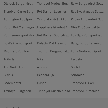
Olalook Burgundrot Sportbekleidung
Trendyol Modest Burgundrot Sportbekleidung
Roxy Burgundrot Sportbekleidung
Trendyol Curve Burgundrot Sportbekleidung
Rot Damen Leggings
Rot Sweatanzug-Sets In Übergröße
Burlington Rot Sportbekleidung
Trend Alaçatı Stili Rot Trainingsanzüge
Koton Burgundrot Sportbekleidung
Koton Rot Trainingsanzüge
Happiness İstanbul Rot Jogginghosen
Nike Rot Sportbekleidung
Rot Damen Sportshorts
Rot Damen Sport-T-Shirts
Los Ojos Rot Sportleggings
LC Waikiki Rot Sportbekleidung
Defacto Rot Trainingsanzüge
Burgundrot Damen Sportbekleidung
Madmext Rot Trainingsanzug-Sets
Triumph Burgundrot Sportbekleidung
Fulla Moda Rot Sportbekleidung
T-Shirts
Nike
Lacoste
The North Face
adidas
Stiefel
Bikinis
Badeanzüge
Sandalen
Bademäntel
Hosen
Trendyol Türkei
Trendyol Bulgarien
Trendyol Griechenland
Trendyol Rumänien