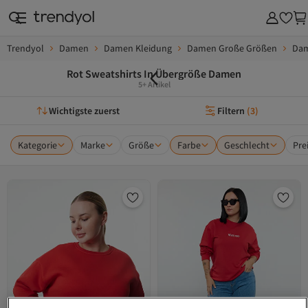
Trendyol
Damen
Damen Kleidung
Damen Große Größen
Dam
Rot Sweatshirts In Übergröße Damen
5+ Artikel
Wichtigste zuerst
Filtern
(
3
)
Kategorie
Marke
Größe
Farbe
Geschlecht
Pre