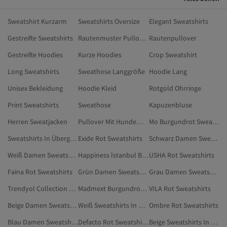
Sweatshirt Kurzarm
Sweatshirts Oversize
Elegant Sweatshirts
Gestreifte Sweatshirts
Rautenmuster Pullover
Rautenpullover
Gestreifte Hoodies
Kurze Hoodies
Crop Sweatshirt
Long Sweatshirts
Sweathose Langgröße
Hoodie Lang
Unisex Bekleidung
Hoodie Kleid
Rotgold Ohrringe
Print Sweatshirts
Sweathose
Kapuzenbluse
Herren Sweatjacken
Pullover Mit Hundemotiv
Mo Burgundrot Sweatshirts
Sweatshirts In Übergröße
Exide Rot Sweatshirts
Schwarz Damen Sweatshirts In Übergröße
Weiß Damen Sweatshirts In Übergröße
Happiness İstanbul Burgundrot Sweatshirts
USHA Rot Sweatshirts
Faina Rot Sweatshirts
Grün Damen Sweatshirts In Übergröße
Grau Damen Sweatshirts In Übergröße
Trendyol Collection Sweatshirts In Übergröße
Madmext Burgundrot Sweatshirts
VILA Rot Sweatshirts
Beige Damen Sweatshirts In Übergröße
Weiß Sweatshirts In Übergröße
Ombre Rot Sweatshirts
Blau Damen Sweatshirts In Übergröße
Defacto Rot Sweatshirts
Beige Sweatshirts In Übergröße