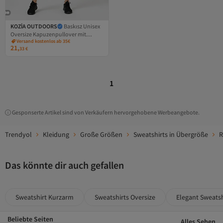
KOZİA OUTDOORS
Baskısz Unisex
Oversize Kapuzenpullover mit
Versand kostenlos ab 35€
bequemer Passform
21,
33
€
1
Gesponserte Artikel sind von Verkäufern hervorgehobene Werbeangebote.
Trendyol
Kleidung
Große Größen
Sweatshirts in Übergröße
R
Das könnte dir auch gefallen
Sweatshirt Kurzarm
Sweatshirts Oversize
Elegant Sweatsh
Beliebte Seiten
Alles Sehen