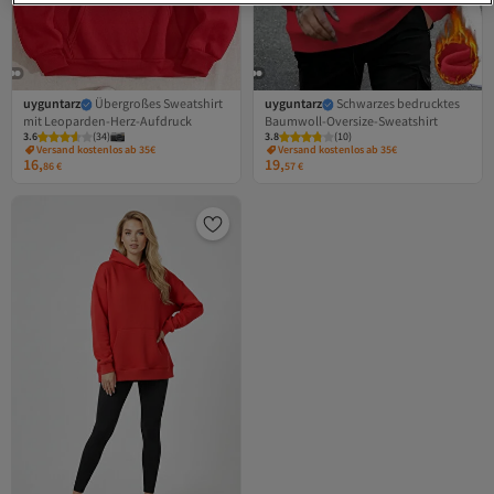
uyguntarz
Übergroßes Sweatshirt
uyguntarz
Schwarzes bedrucktes
mit Leoparden-Herz-Aufdruck
Baumwoll-Oversize-Sweatshirt
3.6
(
34
)
3.8
(
10
)
Versand kostenlos ab 35€
Versand kostenlos ab 35€
16,
19,
86
€
57
€