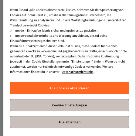
Wenn Sie auf „Alle Cookies akzeptieren“ klicken, stimmen Sie der Speicherung von
Cookies auf Ihrem Gerät zu, um die Websitenavigation zu verbessern, die
Websitenutzung zu analysieren und unsere Marketingbemühungen zu unterstützen.
Trendyol verwendet Cookies:
um dein Einkaufserlebnis sicher und optimiert zu gestalten.
um personalisierte Inhalte und Werbung anzubieten, die auf deine
Einkaufsinteressen zugeschnitten sind.
Trendyol Curve
Rotes
Trendyol Curve
Rot bedrucktes,
Wenn du auf "Akzeptieren" klickst, erlaubst du uns, diese Cookies für die oben
Oversize/Relaxtes Basic-
detailliertes, normal geschnittenes
4.4
(
116
)
4.5
(
58
)
Bisikletkragen Sweatshirt aus
Strick-Sweatshirt mit
genannten Zwecke zu verwenden und gegebenenfalls an Dritte, einschließlich Dritte
Versand kostenlos ab 35€
Versand kostenlos ab 35€
dickem/internem Fleece
Rundhalsausschnitt in Übergröße
außerhalb der EU (USA, Türkiye), weiterzugeben. Du kannst deine Zustimmung
25,
19,
74
€
16
€
TBBAW25AO00008
TBBAW25AO00040
jederzeit in den Cookie-Einstellungen unter "Einstellungen" ändern. Wenn du nicht
zustimmst, werden nur technisch notwendige Cookies verwendet. Weitere
Informationen findest du in unserer
Datenschutzrichtlinie
.
Alle Cookies akzeptieren
Cookie-Einstellungen
Alle ablehnen