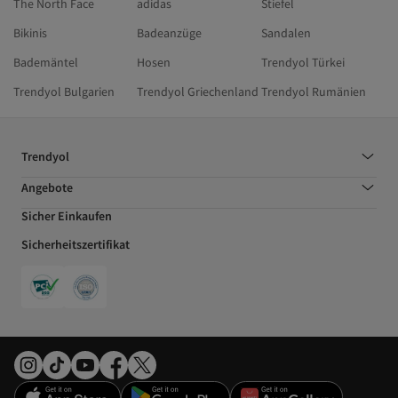
The North Face
adidas
Stiefel
Bikinis
Badeanzüge
Sandalen
Bademäntel
Hosen
Trendyol Türkei
Trendyol Bulgarien
Trendyol Griechenland
Trendyol Rumänien
Trendyol
Angebote
Sicher Einkaufen
Sicherheitszertifikat