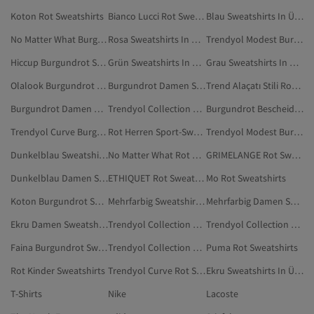
Koton Rot Sweatshirts
Bianco Lucci Rot Sweatshirts
Blau Sweatshirts In Übergröße
No Matter What Burgundrot Bescheidene Sweatshirts
Rosa Sweatshirts In Übergröße
Trendyol Modest Burgundrot Bescheidene Sweatshirts
Hiccup Burgundrot Sweatshirts
Grün Sweatshirts In Übergröße
Grau Sweatshirts In Übergröße
Olalook Burgundrot Sweatshirts
Burgundrot Damen Sweatshirts
Trend Alaçatı Stili Rot Sweatshirts
Burgundrot Damen Bescheidene Sweatshirts
Trendyol Collection Grau Sweatshirts In Übergröße
Burgundrot Bescheidene Sweatshirts
Trendyol Curve Burgundrot Sweatshirts In Übergröße
Rot Herren Sport-Sweatshirts
Trendyol Modest Burgundrot Sweatshirts
Dunkelblau Sweatshirts In Übergröße
No Matter What Rot Sweatshirts
GRIMELANGE Rot Sweatshirts
Dunkelblau Damen Sweatshirts In Übergröße
ETHIQUET Rot Sweatshirts
Mo Rot Sweatshirts
Koton Burgundrot Sweatshirts
Mehrfarbig Sweatshirts In Übergröße
Mehrfarbig Damen Sweatshirts In Übergröße
Ekru Damen Sweatshirts In Übergröße
Trendyol Collection Blau Sweatshirts In Übergröße
Trendyol Collection Dunkelblau Sweatshirts In Übergröße
Faina Burgundrot Sweatshirts
Trendyol Collection Weiß Sweatshirts In Übergröße
Puma Rot Sweatshirts
Rot Kinder Sweatshirts
Trendyol Curve Rot Sweatshirts
Ekru Sweatshirts In Übergröße
T-Shirts
Nike
Lacoste