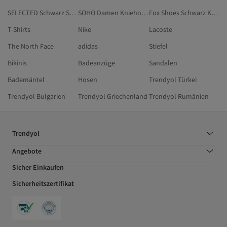
SELECTED Schwarz Stiefel & Hohe Stiefel
SOHO Damen Kniehohe Stiefel
Fox Shoes Schwarz Kniehohe Stiefel
T-Shirts
Nike
Lacoste
The North Face
adidas
Stiefel
Bikinis
Badeanzüge
Sandalen
Bademäntel
Hosen
Trendyol Türkei
Trendyol Bulgarien
Trendyol Griechenland
Trendyol Rumänien
Trendyol
Angebote
Sicher Einkaufen
Sicherheitszertifikat