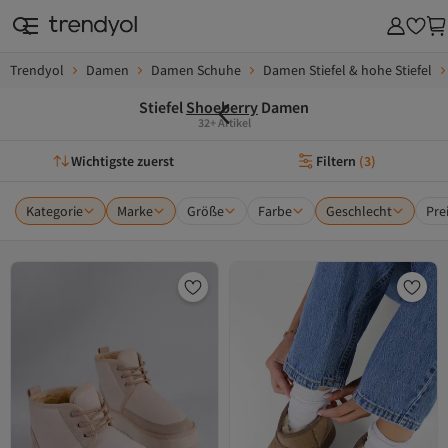
Trendyol
Damen
Damen Schuhe
Damen Stiefel & hohe Stiefel
Stiefel
Shoeberry
Damen
32+ Artikel
Wichtigste zuerst
Filtern
(
3
)
Kategorie
Marke
Größe
Farbe
Geschlecht
Pre