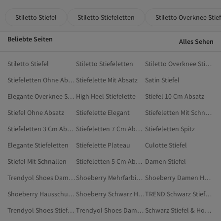
Stiletto Stiefel
Stiletto Stiefeletten
Stiletto Overknee Stief
Beliebte Seiten
Alles Sehen
Stiletto Stiefel
Stiletto Stiefeletten
Stiletto Overknee Stiefel
Stiefeletten Ohne Absatz
Stiefelette Mit Absatz
Satin Stiefel
Elegante Overknee Stiefel
High Heel Stiefelette
Stiefel 10 Cm Absatz
Stiefel Ohne Absatz
Stiefelette Elegant
Stiefeletten Mit Schnallen
Stiefeletten 3 Cm Absatz
Stiefeletten 7 Cm Absatz
Stiefeletten Spitz
Elegante Stiefeletten
Stiefelette Plateau
Culotte Stiefel
Stiefel Mit Schnallen
Stiefeletten 5 Cm Absatz
Damen Stiefel
Trendyol Shoes Damen Stiefel & Hohe Stiefel
Shoeberry Mehrfarbig Stiefel & Hohe Stiefel
Shoeberry Damen Hausschuhe & Hausstiefel
Shoeberry Hausschuhe & Hausstiefel
Shoeberry Schwarz Hausschuhe & Hausstiefel
TREND Schwarz Stiefel & Hohe Stiefel
Trendyol Shoes Stiefel & Hohe Stiefel
Trendyol Shoes Damen Stiefel
Schwarz Stiefel & Hohe Stiefel