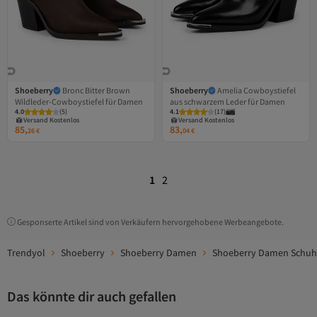
Shoeberry
Bronc Bitter Brown
Shoeberry
Amelia Cowboystiefel
Wildleder-Cowboystiefel für Damen
aus schwarzem Leder für Damen
Versand Kostenlos
Versand Kostenlos
4.0
Gratis Versand
(
5
)
4.1
Gratis Versand
(
17
)
Versand Kostenlos
Versand Kostenlos
85,
83,
26
€
04
€
1
2
Gesponserte Artikel sind von Verkäufern hervorgehobene Werbeangebote.
Trendyol
Shoeberry
Shoeberry Damen
Shoeberry Damen Schuh
Das könnte dir auch gefallen