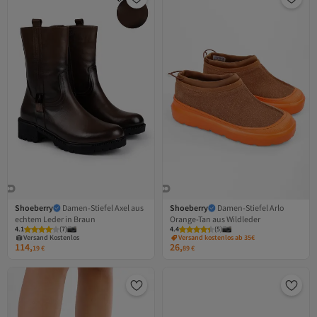
Shoeberry
Damen-Stiefel Axel aus
Shoeberry
Damen-Stiefel Arlo
echtem Leder in Braun
Orange-Tan aus Wildleder
Versand Kostenlos
4.1
Gratis Versand
(
7
)
4.4
(
5
)
Versand Kostenlos
Versand kostenlos ab 35€
114,
26,
19
€
89
€