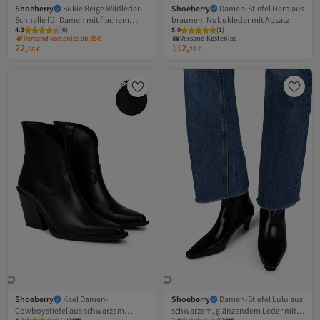
Shoeberry
Sukie Beige Wildleder-
Shoeberry
Damen-Stiefel Hero aus
Schnalle für Damen mit flachem
braunem Nubukleder mit Absatz
Versand Kostenlos
4.3
(
6
)
5.0
Gratis Versand
(
1
)
Absatz Beige Wildleder
Versand kostenlos ab 35€
Versand Kostenlos
22,
112,
66
€
27
€
Shoeberry
Kael Damen-
Shoeberry
Damen-Stiefel Lulu aus
Cowboystiefel aus schwarzem
schwarzem, glänzendem Leder mit
Versand Kostenlos
Versand Kostenlos