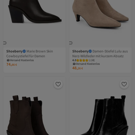
Shoeberry
Marie Brown Skin
Shoeberry
Damen-Stiefel Lulu aus
Versand Kostenlos
Cowboystiefel für Damen
Nerz-Wildleder mit kurzem Absatz
Gratis Versand
Versand Kostenlos
Versand Kostenlos
4.0
Gratis Versand
(
4
)
74,
Versand Kostenlos
66
€
48,
26
€