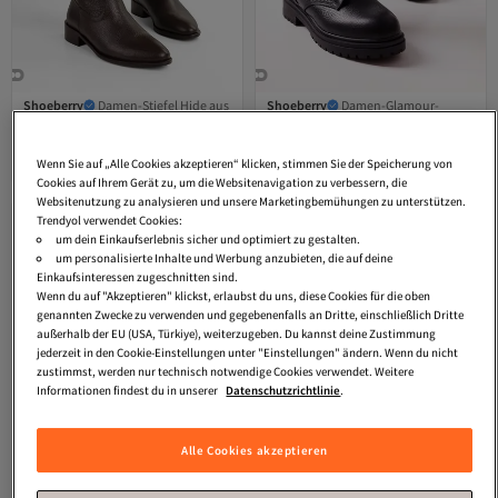
Shoeberry
Damen-Stiefel Hide aus
Shoeberry
Damen-Glamour-
echtem Leder in Braun
Stiefel aus schwarzem Echtleder.
Versand Kostenlos
Versand Kostenlos
3.0
Gratis Versand
(
1
)
2.3
Gratis Versand
(
3
)
Schwarzes Echtleder
Versand Kostenlos
Versand Kostenlos
Wenn Sie auf „Alle Cookies akzeptieren“ klicken, stimmen Sie der Speicherung von
140,
53,
94
€
15
€
Cookies auf Ihrem Gerät zu, um die Websitenavigation zu verbessern, die
Websitenutzung zu analysieren und unsere Marketingbemühungen zu unterstützen.
Trendyol verwendet Cookies:
um dein Einkaufserlebnis sicher und optimiert zu gestalten.
um personalisierte Inhalte und Werbung anzubieten, die auf deine
Einkaufsinteressen zugeschnitten sind.
Wenn du auf "Akzeptieren" klickst, erlaubst du uns, diese Cookies für die oben
genannten Zwecke zu verwenden und gegebenenfalls an Dritte, einschließlich Dritte
außerhalb der EU (USA, Türkiye), weiterzugeben. Du kannst deine Zustimmung
jederzeit in den Cookie-Einstellungen unter "Einstellungen" ändern. Wenn du nicht
zustimmst, werden nur technisch notwendige Cookies verwendet. Weitere
Informationen findest du in unserer
Datenschutzrichtlinie
.
Alle Cookies akzeptieren