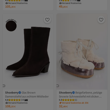
4.9
Gratis Versand
(
11
)
2.8
Gratis Versand
(
8
)
Echtleder
kurzem Absatz
Versand Kostenlos
Versand Kostenlos
105,
49,
30
€
05
€
Shoeberry
Glac Brown
Shoeberry
Beigefarbene, pelzige
Damenstiefel aus echtem Wildleder
Snowie-Schneestiefel mit dicker
Versand Kostenlos
4.8
Gratis Versand
(
19
)
5.0
(
1
)
Sohle für Damen
Versand Kostenlos
Versand kostenlos ab 35€
108,
32,
55
€
48
€