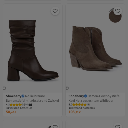
Shoeberry
Nollie braune
Shoeberry
Damen-Cowboystiefel
Damenstiefel mit Absatz und Zwickel
Kael Nerz aus echtem Wildleder
Versand Kostenlos
Versand Kostenlos
4.3
Gratis Versand
(
44
)
5.0
Gratis Versand
(
4
)
Versand Kostenlos
Versand Kostenlos
50,
108,
40
€
42
€