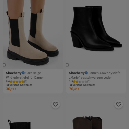
Shoeberry
Gaze Beige
Shoeberry
Damen-Cowboystiefel
Wildlederstiefel für Damen
„Marie“ aus schwarzem Leder
Versand Kostenlos
Versand Kostenlos
5.0
Gratis Versand
(
3
)
2.5
Gratis Versand
(
2
)
Versand Kostenlos
Versand Kostenlos
36,
76,
22
€
60
€