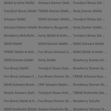
Stiefel & Hohe Stiefel
Schwarz Damen Stiefel & Hohe Stiefel
Trendyol Shoes Schwarz Stiefel & Hohe Stiefel
Trendyol Shoes Stiefel
TREND Damen Stiefel & Hohe Stiefel
Hotiç Damen Stiefel
Schwarz Stiefel
SOHO Schwarz Stiefel & Hohe Stiefel
Trendyol Shoes Schwarz Stiefel
Schwarz Damen Stiefel
Shoeberry Burgundrot Kniehohe Stiefel
Hotiç Damen Stiefel & Hohe Stiefel
Shoeberry Mehrfarbig Kniehohe Stiefel
Hotiç Stiefel & Hohe Stiefel
Trendyol Shoes Schwarz Kniehohe Stiefel
SOHO Stiefel
SOHO Damen Stiefel & Hohe Stiefel
SOHO Schwarz Stiefel
TREND Stiefel & Hohe Stiefel
Fox Shoes Schwarz Stiefel & Hohe Stiefel
SOHO Stiefel & Hohe Stiefel
SOHO Damen Stiefel
Hotiç Stiefel
Shoeberry Damen High Heels
Fox Shoes Stiefel
Trendyol Shoes Damen Kniehohe Stiefel
Shoeberry Damen Schuhe
Fox Shoes Schwarz Stiefel
Fox Shoes Damen Stiefel & Hohe Stiefel
TREND Schwarz Kniehohe Stiefel
SOHO Schwarz Kniehohe Stiefel
CMP Schwarz Stiefel & Hohe Stiefel
Shoeberry Damen Stilettos
Simple Schwarz Stiefel & Hohe Stiefel
Trendyol Shoes Kniehohe Stiefel
TREND Kniehohe Stiefel
Fox Shoes Stiefel & Hohe Stiefel
Fox Shoes Damen Stiefel
Shoeberry Schuhe
SOHO Kniehohe Stiefel
Damen Kniehohe Stiefel
Shoeberry Schwarz High Heels