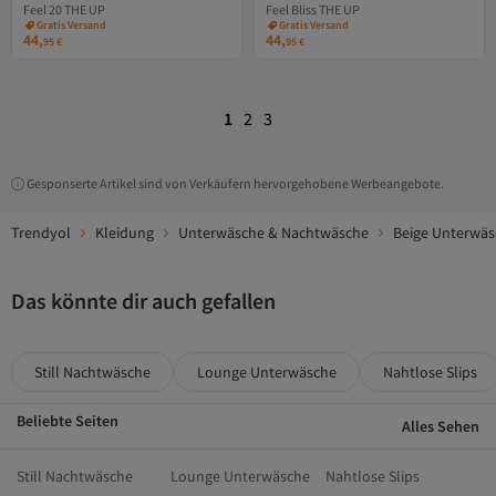
Versand Kostenlos
Versand Kostenlos
Feel 20 THE UP
Feel Bliss THE UP
Gratis Versand
Gratis Versand
Versand Kostenlos
Versand Kostenlos
44,
44,
95
€
95
€
1
2
3
Gesponserte Artikel sind von Verkäufern hervorgehobene Werbeangebote.
Trendyol
Kleidung
Unterwäsche & Nachtwäsche
Beige Unterwä
Das könnte dir auch gefallen
Still Nachtwäsche
Lounge Unterwäsche
Nahtlose Slips
Beliebte Seiten
Alles Sehen
Still Nachtwäsche
Lounge Unterwäsche
Nahtlose Slips