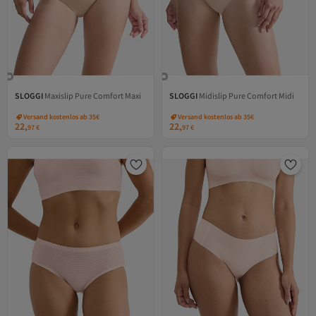
SLOGGI
Maxislip Pure Comfort Maxi
SLOGGI
Midislip Pure Comfort Midi
Versand kostenlos ab 35€
Versand kostenlos ab 35€
22,
22,
97
€
97
€