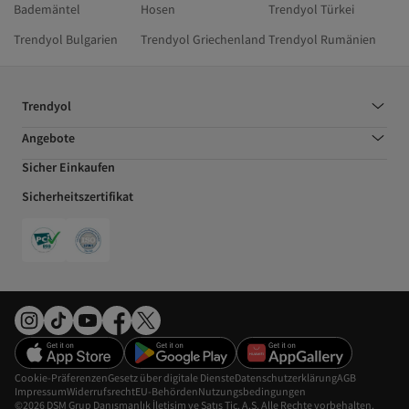
Bademäntel
Hosen
Trendyol Türkei
Trendyol Bulgarien
Trendyol Griechenland
Trendyol Rumänien
Trendyol
Angebote
Sicher Einkaufen
Sicherheitszertifikat
Cookie-Präferenzen
Gesetz über digitale Dienste
Datenschutzerklärung
AGB
Impressum
Widerrufsrecht
EU-Behörden
Nutzungsbedingungen
©2026 DSM Grup Danışmanlık İletişim ve Satış Tic. A.Ş. Alle Rechte vorbehalten.