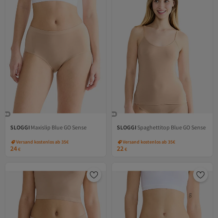
SLOGGI
Maxislip Blue GO Sense
SLOGGI
Spaghettitop Blue GO Sense
Versand kostenlos ab 35€
Versand kostenlos ab 35€
24
22
€
€