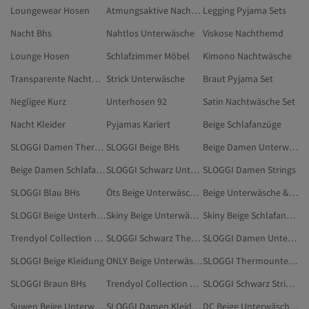
Loungewear Hosen
Atmungsaktive Nachtwäsche
Legging Pyjama Sets
Nacht Bhs
Nahtlos Unterwäsche
Viskose Nachthemd
Lounge Hosen
Schlafzimmer Möbel
Kimono Nachtwäsche
Transparente Nachtwäsche
Strick Unterwäsche
Braut Pyjama Set
Negligee Kurz
Unterhosen 92
Satin Nachtwäsche Set
Nacht Kleider
Pyjamas Kariert
Beige Schlafanzüge
SLOGGI Damen Thermounterwäsche
SLOGGI Beige BHs
Beige Damen Unterwäsche & Nachtwäsche
Beige Damen Schlafanzüge
SLOGGI Schwarz Unterhose
SLOGGI Damen Strings
SLOGGI Blau BHs
Öts Beige Unterwäsche & Nachtwäsche
Beige Unterwäsche & Nachtwäsche
SLOGGI Beige Unterhose
Skiny Beige Unterwäsche & Nachtwäsche
Skiny Beige Schlafanzüge
Trendyol Collection Beige Unterwäsche & Nachtwäsche
SLOGGI Schwarz Thermounterwäsche
SLOGGI Damen Unterhose
SLOGGI Beige Kleidung
ONLY Beige Unterwäsche & Nachtwäsche
SLOGGI Thermounterwäsche
SLOGGI Braun BHs
Trendyol Collection Beige Schlafanzüge
SLOGGI Schwarz Strings
Suwen Beige Unterwäsche & Nachtwäsche
SLOGGI Damen Kleidung
DC Beige Unterwäsche & Nachtwäsche