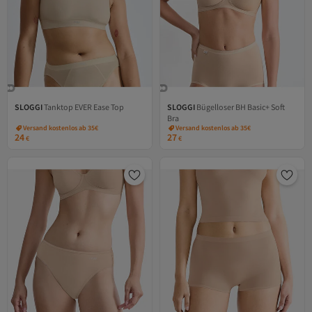
SLOGGI
Tanktop EVER Ease Top
SLOGGI
Bügelloser BH Basic+ Soft
Bra
Versand kostenlos ab 35€
Versand kostenlos ab 35€
24
27
€
€