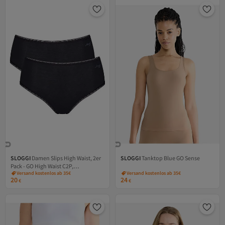
SLOGGI
Damen Slips High Waist, 2er
SLOGGI
Tanktop Blue GO Sense
Pack - GO High Waist C2P,
Versand kostenlos ab 35€
Versand kostenlos ab 35€
Unterwäsche, Unterhose, Spitze,
20
24
€
€
Baumwolle, Logo, einfarbig