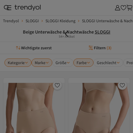
Trendyol
SLOGGI
SLOGGI Kleidung
SLOGGI Unterwäsche & Nach
Beige Unterwäsche & Nachtwäsche
SLOGGI
54+ Artikel
Wichtigste zuerst
Filtern
(
3
)
Kategorie
Marke
Größe
Farbe
Geschlecht
Pre