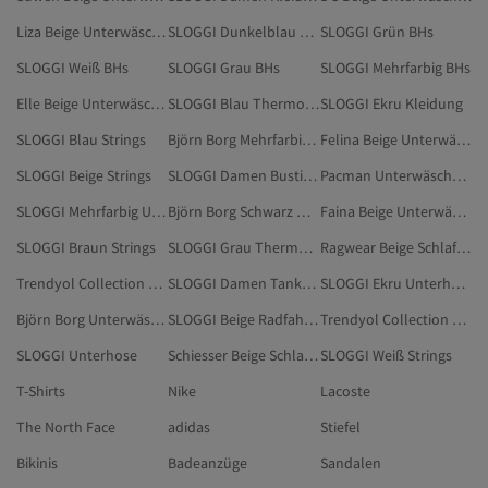
Liza Beige Unterwäsche & Nachtwäsche
SLOGGI Dunkelblau BHs
SLOGGI Grün BHs
SLOGGI Weiß BHs
SLOGGI Grau BHs
SLOGGI Mehrfarbig BHs
Elle Beige Unterwäsche & Nachtwäsche
SLOGGI Blau Thermounterwäsche
SLOGGI Ekru Kleidung
SLOGGI Blau Strings
Björn Borg Mehrfarbig Unterwäsche & Nachtwäsche
Felina Beige Unterwäsche & Nachtwäsche
SLOGGI Beige Strings
SLOGGI Damen Bustiers
Pacman Unterwäsche & Nachtwäsche
SLOGGI Mehrfarbig Unterhose
Björn Borg Schwarz Unterwäsche & Nachtwäsche
Faina Beige Unterwäsche & Nachtwäsche
SLOGGI Braun Strings
SLOGGI Grau Thermounterwäsche
Ragwear Beige Schlafanzüge
Trendyol Collection Cremefarben Unterwäsche & Nachtwäsche
SLOGGI Damen Tanktops & Bodys
SLOGGI Ekru Unterhose
Björn Borg Unterwäsche & Nachtwäsche
SLOGGI Beige Radfahrhosen
Trendyol Collection Cremefarben Schlafanzüge
SLOGGI Unterhose
Schiesser Beige Schlafanzüge
SLOGGI Weiß Strings
T-Shirts
Nike
Lacoste
The North Face
adidas
Stiefel
Bikinis
Badeanzüge
Sandalen