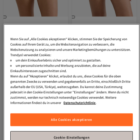
SLOGGI
Retro Boxer Blue ZERO Feel
SLOGGI
Retro Boxer Blue ZERO Feel
Air
20
Versand kostenlos ab 35€
Versand kostenlos ab 35€
19,
19,
Wenn Sie auf „Alle Cookies akzeptieren“ klicken, stimmen Sie der Speicherung von
64
€
64
€
Cookies auf Ihrem Gerät zu, um die Websitenavigation zu verbessern, die
Websitenutzung zu analysieren und unsere Marketingbemühungen zu unterstützen.
Trendyol verwendet Cookies:
um dein Einkaufserlebnis sicher und optimiert zu gestalten.
um personalisierte Inhalte und Werbung anzubieten, die auf deine
Einkaufsinteressen zugeschnitten sind.
Wenn du auf "Akzeptieren" klickst, erlaubst du uns, diese Cookies für die oben
genannten Zwecke zu verwenden und gegebenenfalls an Dritte, einschließlich Dritte
außerhalb der EU (USA, Türkiye), weiterzugeben. Du kannst deine Zustimmung
jederzeit in den Cookie-Einstellungen unter "Einstellungen" ändern. Wenn du nicht
zustimmst, werden nur technisch notwendige Cookies verwendet. Weitere
Informationen findest du in unserer
Datenschutzrichtlinie
.
Alle Cookies akzeptieren
Cookie-Einstellungen