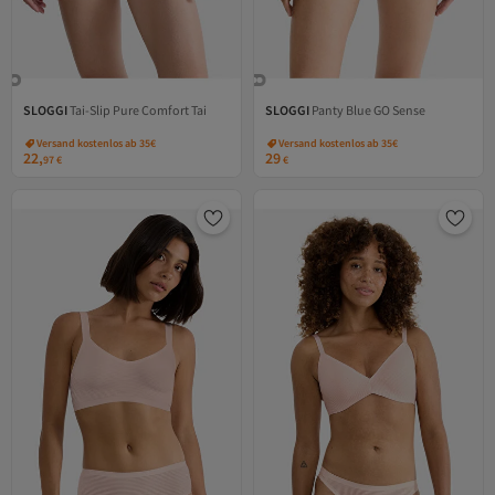
SLOGGI
Tai-Slip Pure Comfort Tai
SLOGGI
Panty Blue GO Sense
Versand kostenlos ab 35€
Versand kostenlos ab 35€
22,
29
97
€
€