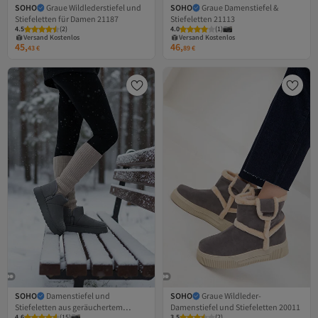
SOHO
Graue Wildlederstiefel und
SOHO
Graue Damenstiefel &
Stiefeletten für Damen 21187
Stiefeletten 21113
Versand Kostenlos
Versand Kostenlos
4.5
Gratis Versand
(
2
)
4.0
Gratis Versand
(
1
)
Versand Kostenlos
Versand Kostenlos
45,
46,
43
€
89
€
SOHO
Damenstiefel und
SOHO
Graue Wildleder-
Stiefeletten aus geräuchertem
Damenstiefel und Stiefeletten 20011
Versand Kostenlos
Versand Kostenlos
4.6
Gratis Versand
(
15
)
3.5
Gratis Versand
(
2
)