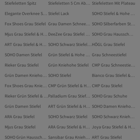
Stiefeletten Spitz
Stiefeletten 5 Cm Absatz
Stiefeletten Mit Plateau
Elegante Overknee Stiefel
Stiefel Lack
SOHO Stiefel & Hohe Stiefel
Fox Shoes Grau Stiefel
Grau Damen Schneestiefel
SOHO Silberfarben Stiefel
Mjus Grau Stiefel & Hohe Stiefel
DeeZee Grau Stiefel & Hohe Stiefel
SOHO Grau Hausschuhe & Hausstiefel
ART Grau Stiefel & Hohe Stiefel
SOHO Schwarz Stiefel & Hohe Stiefel
HÖGL Grau Stiefel
SOHO Damen Stiefel
Grün Stiefel & Hohe Stiefel
Grau Schneestiefel
Rieker Grau Stiefel
Grün Kniehohe Stiefel
CMP Grau Schneestiefel
Grün Damen Kniehohe Stiefel
SOHO Stiefel
Bianco Grau Stiefel & Hohe Stiefel
Fox Shoes Grau Kniehohe Stiefel
CMP Grün Stiefel & Hohe Stiefel
CMP Grau Stiefel
Rieker Grün Stiefel & Hohe Stiefel
Palladium Grau Stiefel & Hohe Stiefel
SOHO Grau Schuhe
Grün Damen Stiefel
ART Grün Stiefel & Hohe Stiefel
SOHO Damen Kniehohe Stiefel
ARA Grau Stiefel
SOHO Schwarz Stiefel
SOHO Schwarz Kniehohe Stiefel
Mjus Grau Stiefel
ARA Grau Stiefel & Hohe Stiefel
Joya Grau Stiefel & Hohe Stiefel
SOHO Grün Hausschuhe & Hausstiefel
Sansibar Grau Kniehohe Stiefel
ART Grau Stiefel