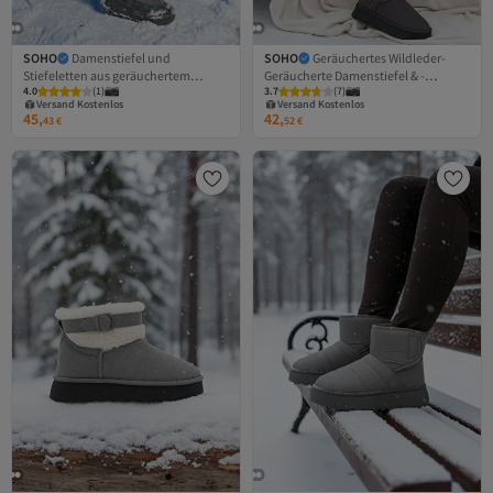
SOHO
Damenstiefel und
SOHO
Geräuchertes Wildleder-
Stiefeletten aus geräuchertem
Geräucherte Damenstiefel & -
Versand Kostenlos
Versand Kostenlos
4.0
Gratis Versand
(
1
)
3.7
Gratis Versand
(
7
)
Wildleder 21008
stiefeletten 21071
Versand Kostenlos
Versand Kostenlos
45,
42,
43
€
52
€