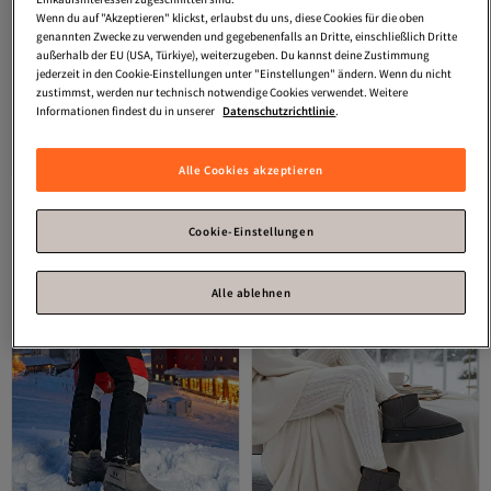
Wenn du auf "Akzeptieren" klickst, erlaubst du uns, diese Cookies für die oben
genannten Zwecke zu verwenden und gegebenenfalls an Dritte, einschließlich Dritte
außerhalb der EU (USA, Türkiye), weiterzugeben. Du kannst deine Zustimmung
jederzeit in den Cookie-Einstellungen unter "Einstellungen" ändern. Wenn du nicht
zustimmst, werden nur technisch notwendige Cookies verwendet. Weitere
SOHO
Graue Wildlederstiefel und
SOHO
Graue Wildleder-
Informationen findest du in unserer
Datenschutzrichtlinie
.
Stiefeletten für Damen 21219
Damenstiefel und Stiefeletten 19761
Versand Kostenlos
Versand Kostenlos
4.5
Gratis Versand
(
2
)
5.0
Gratis Versand
(
1
)
Versand Kostenlos
Versand Kostenlos
81,
39,
99
€
61
€
Alle Cookies akzeptieren
Cookie-Einstellungen
Alle ablehnen