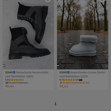
SOHO
Geräucherte Herrenstiefel
SOHO
Graue Kinder-Unisex-Stiefel
und Stiefeletten 19692
und Stiefeletten 21020
Versand Kostenlos
5.0
Gratis Versand
(
1
)
4.7
(
18
)
Versand Kostenlos
Versand kostenlos ab 35€
40,
33,
08
€
03
€
1