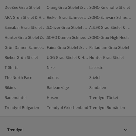
DeeZee Grau Stiefel
Olang Grau Stiefel & Hohe Stiefel
SOHO Kniehohe Stiefel
ARA Grün Stiefel & Hohe Stiefel
Rieker Grau Schneestiefel
SOHO Schwarz Schneestiefel
Sansibar Grau Stiefel & Hohe Stiefel
S.Oliver Grau Stiefel & Hohe Stiefel
A.S.98 Grau Stiefel & Hohe Stiefel
Hunter Grau Stiefel & Hohe Stiefel
SOHO Damen Schneestiefel
SOHO Grau High Heels
Grün Damen Schneestiefel
Faina Grau Stiefel & Hohe Stiefel
Palladium Grau Stiefel
Rieker Grün Stiefel
UGG Grau Stiefel & Hohe Stiefel
Hunter Grau Stiefel
T-Shirts
Nike
Lacoste
The North Face
adidas
Stiefel
Bikinis
Badeanzüge
Sandalen
Bademäntel
Hosen
Trendyol Türkei
Trendyol Bulgarien
Trendyol Griechenland
Trendyol Rumänien
Trendyol