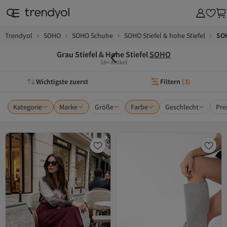
Trendyol
SOHO
SOHO Schuhe
SOHO Stiefel & hohe Stiefel
SOH
Grau Stiefel & Hohe Stiefel
SOHO
16+ Artikel
Wichtigste zuerst
Filtern
(
3
)
Kategorie
Marke
Größe
Farbe
Geschlecht
Pre