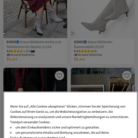
SOHO
Graue Wildlederstiefel und
SOHO
Graue Wildleder-
Stiefeletten für Damen 21124
Damenstiefel 21197
Versand Kostenlos
Versand Kostenlos
3.8
Gratis Versand
(
12
)
5.0
Gratis Versand
(
3
)
Versand Kostenlos
Versand Kostenlos
51,
61,
26
€
54
€
Wenn Sie auf „Alle Cookies akzeptieren“ klicken, stimmen Sie der Speicherung von
Cookies auf Ihrem Gerät zu, um die Websitenavigation zu verbessern, die
Websitenutzung zu analysieren und unsere Marketingbemühungen zu unterstützen.
Trendyol verwendet Cookies:
um dein Einkaufserlebnis sicher und optimiert zu gestalten.
um personalisierte Inhalte und Werbung anzubieten, die auf deine
Einkaufsinteressen zugeschnitten sind.