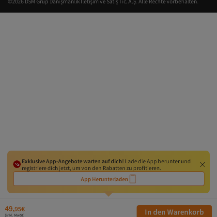
©2026 DSM Grup Danışmanlık İletişim ve Satış Tic. A.Ş. Alle Rechte vorbehalten.
Exklusive App-Angebote warten auf dich!
Lade die App herunter und
registriere dich jetzt, um von den Rabatten zu profitieren.
App Herunterladen
49,
95
€
In den Warenkorb
(inkl. MwSt)