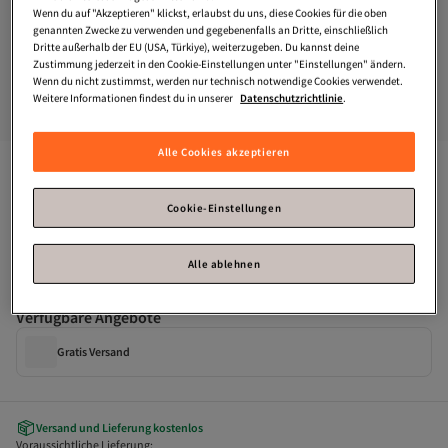
Wenn du auf "Akzeptieren" klickst, erlaubst du uns, diese Cookies für die oben
genannten Zwecke zu verwenden und gegebenenfalls an Dritte, einschließlich
Dritte außerhalb der EU (USA, Türkiye), weiterzugeben. Du kannst deine
Zustimmung jederzeit in den Cookie-Einstellungen unter "Einstellungen" ändern.
Wenn du nicht zustimmst, werden nur technisch notwendige Cookies verwendet.
Weitere Informationen findest du in unserer
Datenschutzrichtlinie
.
Alle Cookies akzeptieren
STRELLSON
Blackwall BillFold V8 Geldbörse RFID Leder 10 cm
Nur noch 1!
Cookie-Einstellungen
Zahle deine Rechnung innerhalb von 30 Tagen – kostenfrei.
Alle ablehnen
Verfügbare Angebote
Gratis Versand
Versand und Lieferung kostenlos
Voraussichtliche Lieferung: