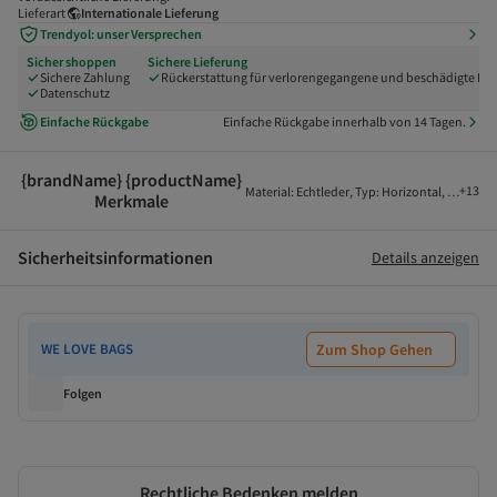
Lieferart
Internationale Lieferung
Trendyol: unser Versprechen
Sicher shoppen
Sichere Lieferung
Sichere Zahlung
Rückerstattung für verlorengegangene und beschädigte Pak
Datenschutz
Einfache Rückgabe
Einfache Rückgabe innerhalb von 14 Tagen.
{brandName} {productName}
+
13
Material
:
Echtleder
,
Typ
:
Horizontal
,
Farbe
:
O
Merkmale
Sicherheitsinformationen
Details anzeigen
WE LOVE BAGS
Zum Shop Gehen
Folgen
Rechtliche Bedenken melden