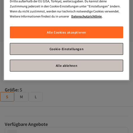
Dritte außerhalb der EU (USA, Türkiye), weiterzugeben. Du kannst deine
Zustimmung jederzeit in den Cookie-Einstellungen unter "Einstellungen" ändern.
Wenn du nicht zustimmst, werden nur technisch notwendige Cookies verwendet.
Weitere Informationen findest du in unserer
Datenschutzrichtlinie
.
Alle Cookies akzeptieren
Swist
Beige Gily Kapuzenpullover mit Reißverschluss – 
Cookie-Einstellungen
Damen-Trainingsanzug-Set
Alle ablehnen
Fast ausverkauft!
Zahle deine Rechnung innerhalb von 30 Tagen – kostenfrei.
Größe
:
S
S
M
L
Verfügbare Angebote