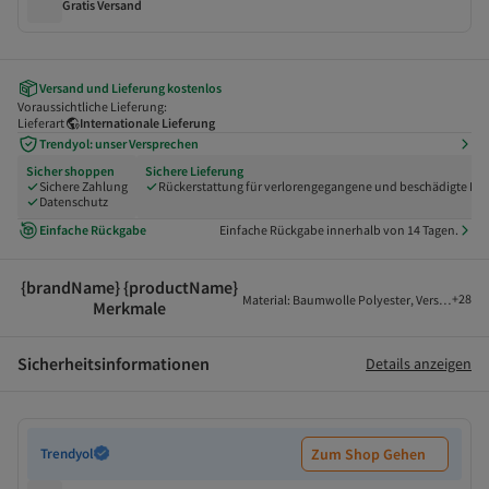
Gratis Versand
Versand und Lieferung kostenlos
Voraussichtliche Lieferung:
Lieferart
Internationale Lieferung
Trendyol: unser Versprechen
Sicher shoppen
Sichere Lieferung
Sichere Zahlung
Rückerstattung für verlorengegangene und beschädigte Pak
Datenschutz
Einfache Rückgabe
Einfache Rückgabe innerhalb von 14 Tagen.
{brandName} {productName}
+
28
Material
:
Baumwolle Polyester
,
Verschlussart
Merkmale
Sicherheitsinformationen
Details anzeigen
Trendyol
Zum Shop Gehen