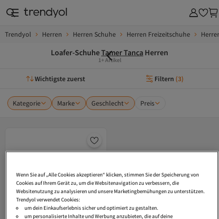
Trendyol
Herren
Herren Schuhe
Herren Freizeitschuhe
Herre
Loafer-Schuhe
Tamer Tanca
Herren
1+ Artikel
Wichtigste zuerst
Filtern
(
3
)
Kategorie
Marke
Geschlecht
Preis
Wenn Sie auf „Alle Cookies akzeptieren“ klicken, stimmen Sie der Speicherung von
Cookies auf Ihrem Gerät zu, um die Websitenavigation zu verbessern, die
Websitenutzung zu analysieren und unsere Marketingbemühungen zu unterstützen.
Trendyol verwendet Cookies:
um dein Einkaufserlebnis sicher und optimiert zu gestalten.
um personalisierte Inhalte und Werbung anzubieten, die auf deine