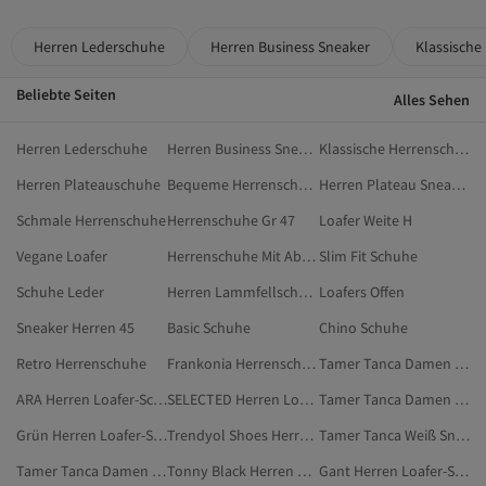
Herren Lederschuhe
Herren Business Sneaker
Klassische
Beliebte Seiten
Alles Sehen
Herren Lederschuhe
Herren Business Sneaker
Klassische Herrenschuhe
Herren Plateauschuhe
Bequeme Herrenschuhe
Herren Plateau Sneaker
Schmale Herrenschuhe
Herrenschuhe Gr 47
Loafer Weite H
Vegane Loafer
Herrenschuhe Mit Absatz
Slim Fit Schuhe
Schuhe Leder
Herren Lammfellschuhe
Loafers Offen
Sneaker Herren 45
Basic Schuhe
Chino Schuhe
Retro Herrenschuhe
Frankonia Herrenschuhe
Tamer Tanca Damen Schuhe
ARA Herren Loafer-Schuhe
SELECTED Herren Loafer-Schuhe
Tamer Tanca Damen Business-Schuhe
Grün Herren Loafer-Schuhe
Trendyol Shoes Herren Loafer-Schuhe
Tamer Tanca Weiß Sneaker
Tamer Tanca Damen Sneaker
Tonny Black Herren Loafer-Schuhe
Gant Herren Loafer-Schuhe