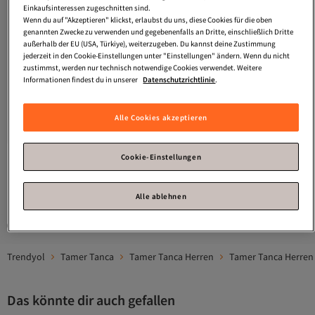
Einkaufsinteressen zugeschnitten sind.
Wenn du auf "Akzeptieren" klickst, erlaubst du uns, diese Cookies für die oben
genannten Zwecke zu verwenden und gegebenenfalls an Dritte, einschließlich Dritte
außerhalb der EU (USA, Türkiye), weiterzugeben. Du kannst deine Zustimmung
jederzeit in den Cookie-Einstellungen unter "Einstellungen" ändern. Wenn du nicht
zustimmst, werden nur technisch notwendige Cookies verwendet. Weitere
Informationen findest du in unserer
Datenschutzrichtlinie
.
Tamer Tanca
Herren Loafer
Schuhe aus echtem Leder 537 3226
Versand Kostenlos
5.0
Gratis Versand
(
1
)
Alle Cookies akzeptieren
Erk Ayk Sk23/24
Versand Kostenlos
129,
99
€
Cookie-Einstellungen
1
Alle ablehnen
Gesponserte Artikel sind von Verkäufern hervorgehobene Werbeangebote.
Trendyol
Tamer Tanca
Tamer Tanca Herren
Tamer Tanca Herren
Das könnte dir auch gefallen