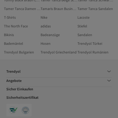
Tonny Black Braun Loafer-Schuhe
Tamer Tanca Beige Stiefel & Hohe Stiefel
Tamer Tanca Schwarz Sandalen & Pantoletten
Tamer Tanca Damen Freizeitschuhe
Tamaris Braun Business-Schuhe
Tamer Tanca Sandalen
T-Shirts
Nike
Lacoste
The North Face
adidas
Stiefel
Bikinis
Badeanzüge
Sandalen
Bademäntel
Hosen
Trendyol Türkei
Trendyol Bulgarien
Trendyol Griechenland
Trendyol Rumänien
Trendyol
Angebote
Sicher Einkaufen
Sicherheitszertifikat