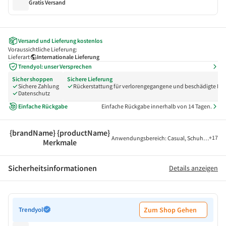
Gratis Versand
Versand und Lieferung kostenlos
Voraussichtliche Lieferung:
Lieferart
Internationale Lieferung
Trendyol: unser Versprechen
Sicher shoppen
Sichere Lieferung
Sichere Zahlung
Rückerstattung für verlorengegangene und beschädigte Pak
Datenschutz
Einfache Rückgabe
Einfache Rückgabe innerhalb von 14 Tagen.
{brandName} {productName}
+
17
Anwendungsbereich
:
Casual
,
Schuhverschlu
Merkmale
Sicherheitsinformationen
Details anzeigen
Trendyol
Zum Shop Gehen