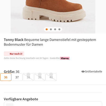
Tonny Black
Bequeme lange Damenstiefel mit gestepptem 
Bodenmuster für Damen
Nur noch 3!
Zahle deine Rechnung innerhalb von 30 Tagen – kostenfrei.
Größe
:
36
Größentabelle
36
37
38
39
40
Verfügbare Angebote