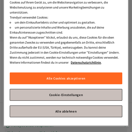
Cookies auf Ihrem Gerät zu, um die Websitenavigation zu verbessern, die
Websitenutzung zu analysieren und unsere Marketingbemühungen zu
unterstützen.
Trendyol verwendet Cookies:
um dein Einkaufserlebnis sicher und optimiert zu gestalten.
um personalisierte Inhalte und Werbung anzubieten, die auf deine
Einkaufsinteressen zugeschnitten sind.
Wenn du auf "Akzeptieren" klickst, erlaubst du uns, diese Cookies für die oben
genannten Zwecke zu verwenden und gegebenenfalls an Dritte, einschließlich
Dritte außerhalb der EU (USA, Türkiye), weiterzugeben. Du kannst deine
Tonny Black
Unisex Claret Red Trekkingstiefel V2rts
Zustimmung jederzeit in den Cookie-Einstellungen unter "Einstellungen" ändern.
Wenn du nicht zustimmst, werden nur technisch notwendige Cookies verwendet.
Zahle deine Rechnung innerhalb von 30 Tagen – kostenfrei.
Weitere Informationen findest du in unserer
Datenschutzrichtlinie
.
Verfügbare Angebote
Alle Cookies akzeptieren
Gratis Versand
Cookie-Einstellungen
Versand und Lieferung kostenlos
Alle ablehnen
Voraussichtliche Lieferung:
Lieferart
Internationale Lieferung
Trendyol: unser Versprechen