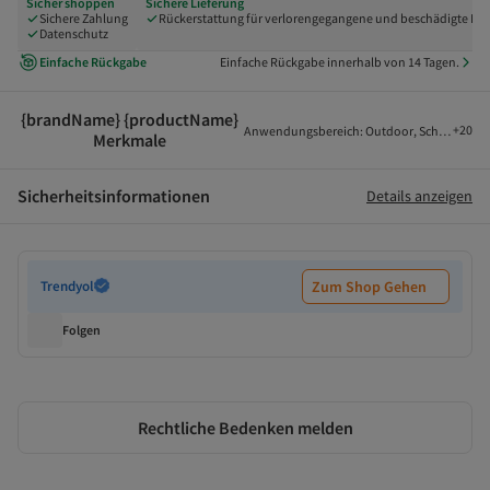
Sicher shoppen
Sichere Lieferung
Sichere Zahlung
Rückerstattung für verlorengegangene und beschädigte Pak
Datenschutz
Einfache Rückgabe
Einfache Rückgabe innerhalb von 14 Tagen.
{brandName} {productName}
+
20
Anwendungsbereich
:
Outdoor
,
Schuhversch
Merkmale
Sicherheitsinformationen
Details anzeigen
Trendyol
Zum Shop Gehen
Folgen
Rechtliche Bedenken melden